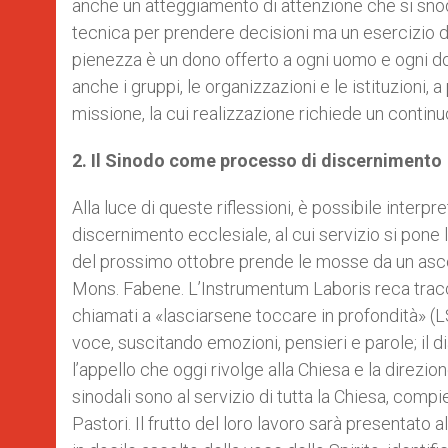
anche un atteggiamento di attenzione che si sno
tecnica per prendere decisioni ma un esercizio de
pienezza è un dono offerto a ogni uomo e ogni d
anche i gruppi, le organizzazioni e le istituzioni, a
missione, la cui realizzazione richiede un contin
2. Il Sinodo come processo di discernimento
Alla luce di queste riflessioni, è possibile interp
discernimento ecclesiale, al cui servizio si pone
del prossimo ottobre prende le mosse da un ascolt
Mons. Fabene. L’Instrumentum Laboris reca traccia d
chiamati a «lasciarsene toccare in profondità» (LS 
voce, suscitando emozioni, pensieri e parole; il 
l’appello che oggi rivolge alla Chiesa e la direzion
sinodali sono al servizio di tutta la Chiesa, comp
Pastori. Il frutto del loro lavoro sarà presentato a