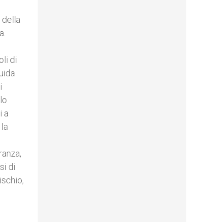
 della
a.
li di
uida
i
lo
i a
 la
ranza,
si di
ischio,