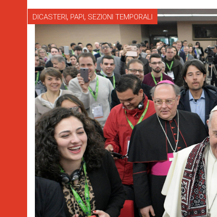
,
,
DICASTERI
PAPI
SEZIONI TEMPORALI