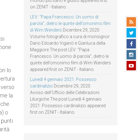
mondo più sano e giusto appeared first
on ZENIT - Italiano.
LEV: “Papa Francesco. Un uomo di
parola”, dietro le quinte dell’omonimo film
di Wim Wenders
Dicembre 29, 2020
Volume fotografico a cura di monsignor
si
Dario Edoardo Viganò e Gianluca della
zione
Maggiore The post LEV: “Papa
Francesco. Un uomo di parola”, dietro le
quinte dell’omonimo film di Wim Wenders
on lo
appeared first on ZENIT - Italiano.
ertura
Lunedì 4 gennaio 2021: Possesso
cardinalizio
Dicembre 29, 2020
 verso
Avviso dell’Ufficio delle Celebrazioni
ome la
Liturgiche The post Lunedì 4 gennaio
anche
2021: Possesso cardinalizio appeared
a) o
first on ZENIT - Italiano.
 punti
arità