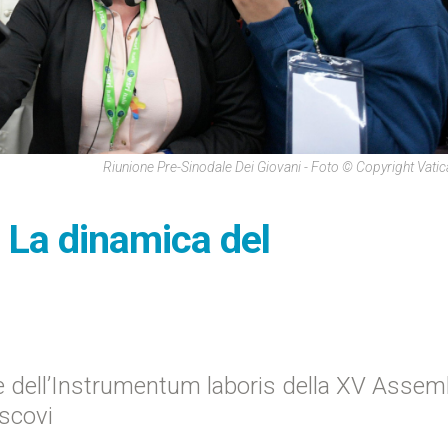
Riunione Pre-Sinodale Dei Giovani - Foto © Copyright Vati
: La dinamica del
 dell’Instrumentum laboris della XV Assem
escovi