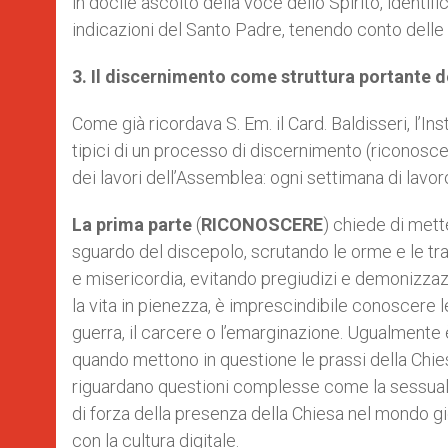
in docile ascolto della voce dello Spirito, identif
indicazioni del Santo Padre, tenendo conto delle s
3. Il discernimento come struttura portante 
Come già ricordava S. Em. il Card. Baldisseri, l’In
tipici di un processo di discernimento (riconoscer
dei lavori dell’Assemblea: ogni settimana di lavoro
La prima parte
(
RICONOSCERE
) chiede di mette
sguardo del discepolo, scrutando le orme e le t
e misericordia, evitando pregiudizi e demonizzaz
la vita in pienezza, è imprescindibile conoscere l
guerra, il carcere o l’emarginazione. Ugualmente è
quando mettono in questione le prassi della Chiesa
riguardano questioni complesse come la sessuali
di forza della presenza della Chiesa nel mondo gio
con la cultura digitale.