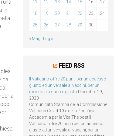
i una
11
12
13
14
15
16
17
a in
18
19
20
21
22
23
24
pella
25
26
27
28
29
30
a
« Mag
Lug »
FEED RSS
mblea
e da
Il Vaticano offre 20 punti per un accesso
giusto ed universale ai vaccini, per un
ali,
mondo più sano e giusto
Dicembre 29,
propria
2020
fuoco
Comunicato Stampa della Commissione
Vaticana Covid-19 e della Pontificia
adri
Accademia per la Vita The post Il
Vaticano offre 20 punti per un accesso
Chiesa,
giusto ed universale ai vaccini, per un