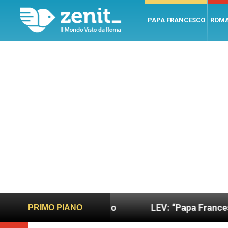
PAPA FRANCESCO
ROM
no e giusto
LEV: “Papa Francesco. Un uomo di pa
PRIMO PIANO