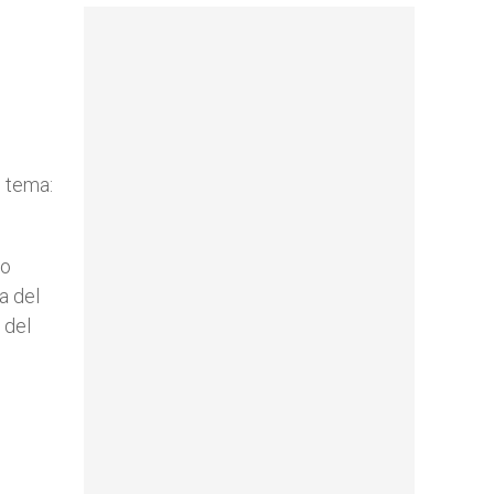
l tema:
io
a del
 del