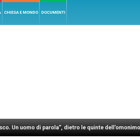
A
CHIESA E MONDO
DOCUMENTI
rola”, dietro le quinte dell’omonimo film di Wim Wen