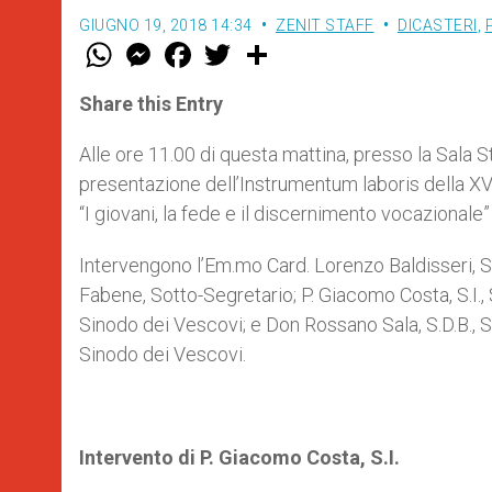
GIUGNO 19, 2018 14:34
ZENIT STAFF
DICASTERI
,
W
M
F
T
S
h
e
a
w
h
a
s
c
i
a
t
s
e
t
r
Share this Entry
s
e
b
t
e
A
n
o
e
p
g
o
r
Alle ore 11.00 di questa mattina, presso la Sala 
p
e
k
presentazione dell’Instrumentum laboris della X
r
“I giovani, la fede e il discernimento vocazionale”
Intervengono l’Em.mo Card. Lorenzo Baldisseri, S
Fabene, Sotto-Segretario; P. Giacomo Costa, S.I.
Sinodo dei Vescovi; e Don Rossano Sala, S.D.B., 
Sinodo dei Vescovi.
Intervento di P. Giacomo Costa, S.I.