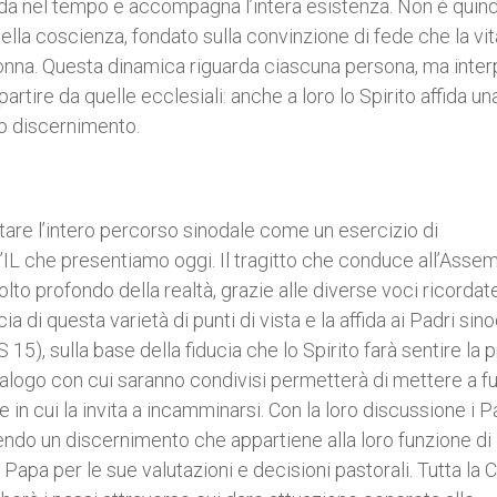
da nel tempo e accompagna l’intera esistenza. Non è quind
lla coscienza, fondato sulla convinzione di fede che la vit
onna. Questa dinamica riguarda ciascuna persona, ma inter
 partire da quelle ecclesiali: anche a loro lo Spirito affida un
uo discernimento.
retare l’intero percorso sinodale come un esercizio di
 l’IL che presentiamo oggi. Il tragitto che conduce all’Asse
o profondo della realtà, grazie alle diverse voci ricordat
i questa varietà di punti di vista e la affida ai Padri sinod
15), sulla base della fiducia che lo Spirito farà sentire la 
dialogo con cui saranno condivisi permetterà di mettere a 
e in cui la invita a incamminarsi. Con la loro discussione i P
iendo un discernimento che appartiene alla loro funzione di
l Papa per le sue valutazioni e decisioni pastorali. Tutta la 