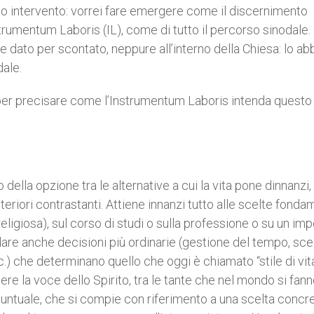
io intervento: vorrei fare emergere come il discernimento
rumentum Laboris (IL), come di tutto il percorso sinodale. 
e dato per scontato, neppure all’interno della Chiesa: lo a
dale.
 per precisare come l’Instrumentum Laboris intenda questo
 della opzione tra le alternative a cui la vita pone dinnanzi, 
teriori contrastanti. Attiene innanzi tutto alle scelte fonda
religiosa), sul corso di studi o sulla professione o su un i
dare anche decisioni più ordinarie (gestione del tempo, scel
.) che determinano quello che oggi è chiamato “stile di vita
re la voce dello Spirito, tra le tante che nel mondo si fan
o puntuale, che si compie con riferimento a una scelta concr