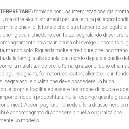
NTERPRETARE
) fornisce non una interpretazione già pronta
 –, ma offre alcuni strumenti per una lettura più approfondit
ermini o chiavi di lettura e che è strettamente collegato al
he i giovani chiedono con forza, segnalando di sentirsi so
accompagnamento chiama in causa chi svolge il compito di g
a, ma non solo. Riguarda molte altre figure che incontrano 
ita, dalla famiglia alla scuola, dal mondo digitale a quello del
 come la malattia, il dolore, o l’emarginazione. Sono chiamat
logi, insegnanti, formatori, educatori, allenatori e in fondo
essi segnalano le qualità che deve possedere un buon
con le proprie fragilità ed essere testimone di fiducia e spe
mporre modelli precostituiti. Nulla respinge quanto gli abu
 economica). Accompagnare richiede allora di assumere un r
chi è accompagnato di accedere a quella originalità che il
vamente un modello.