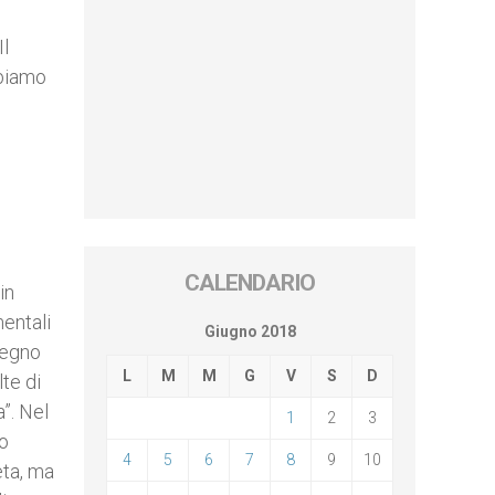
Il
bbiamo
CALENDARIO
in
mentali
Giugno 2018
mpegno
L
M
M
G
V
S
D
te di
”. Nel
1
2
3
no
4
5
6
7
8
9
10
eta, ma