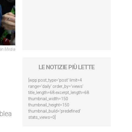
can Media
LE NOTIZIE PIÙ LETTE
[wpp post_type='post' limit=4
range='daily' order_by='views'
title_length=68 excerpt_length=68
thumbnail_width=150
thumbnail_height=150
thumbnail_build='predefined'
blea
stats_views=0]