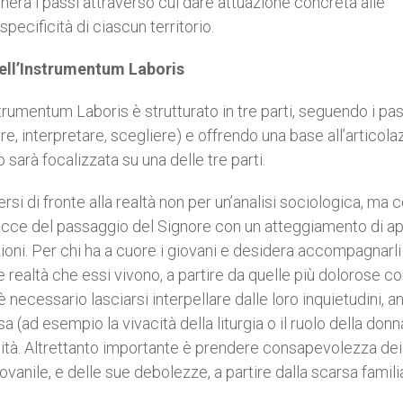
icherà i passi attraverso cui dare attuazione concreta alle
pecificità di ciascun territorio.
dell’Instrumentum Laboris
strumentum Laboris è strutturato in tre parti, seguendo i pas
e, interpretare, scegliere) e offrendo una base all’articola
 sarà focalizzata su una delle tre parti.
rsi di fronte alla realtà non per un’analisi sociologica, ma c
racce del passaggio del Signore con un atteggiamento di ap
ioni. Per chi ha a cuore i giovani e desidera accompagnarli
e realtà che essi vivono, a partire da quelle più dolorose c
 necessario lasciarsi interpellare dalle loro inquietudini, 
 (ad esempio la vivacità della liturgia o il ruolo della donn
tà. Altrettanto importante è prendere consapevolezza dei
vanile, e delle sue debolezze, a partire dalla scarsa famili