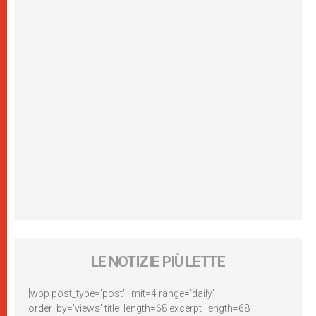
LE NOTIZIE PIÙ LETTE
[wpp post_type='post' limit=4 range='daily'
order_by='views' title_length=68 excerpt_length=68