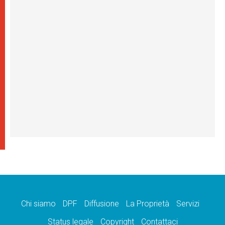
Chi siamo
DPF
Diffusione
La Proprietà
Servizi
Status legale
Copyright
Contattaci