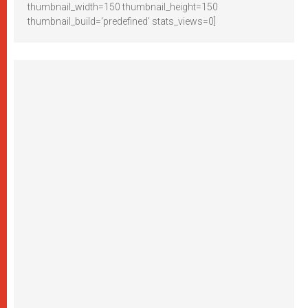
thumbnail_width=150 thumbnail_height=150
thumbnail_build='predefined' stats_views=0]