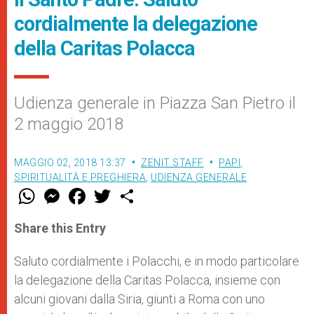
cordialmente la delegazione
della Caritas Polacca
Udienza generale in Piazza San Pietro il
2 maggio 2018
MAGGIO 02, 2018 13:37
ZENIT STAFF
PAPI
,
SPIRITUALITÀ E PREGHIERA
,
UDIENZA GENERALE
W
M
F
T
S
h
e
a
w
h
a
s
c
i
a
t
s
e
t
r
Share this Entry
s
e
b
t
e
A
n
o
e
p
g
o
r
Saluto cordialmente i Polacchi, e in modo particolare
p
e
k
la delegazione della Caritas Polacca, insieme con
r
alcuni giovani dalla Siria, giunti a Roma con uno