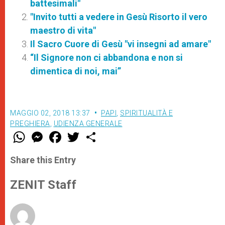
battesimali"
"Invito tutti a vedere in Gesù Risorto il vero
maestro di vita"
Il Sacro Cuore di Gesù "vi insegni ad amare"
“Il Signore non ci abbandona e non si
dimentica di noi, mai”
MAGGIO 02, 2018 13:37
PAPI
,
SPIRITUALITÀ E
PREGHIERA
,
UDIENZA GENERALE
W
M
F
T
S
h
e
a
w
h
a
s
c
i
a
t
s
e
t
r
Share this Entry
s
e
b
t
e
A
n
o
e
p
g
o
r
ZENIT Staff
p
e
k
r