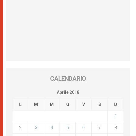
CALENDARIO
Aprile 2018
L
M
M
G
V
S
D
1
2
3
4
5
6
7
8