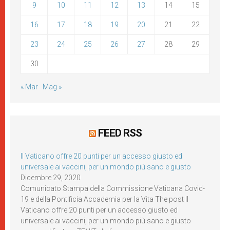
9
10
11
12
13
14
15
16
17
18
19
20
21
22
23
24
25
26
27
28
29
30
« Mar
Mag »
FEED RSS
Il Vaticano offre 20 punti per un accesso giusto ed
universale ai vaccini, per un mondo più sano e giusto
Dicembre 29, 2020
Comunicato Stampa della Commissione Vaticana Covid-
19 e della Pontificia Accademia per la Vita The post Il
Vaticano offre 20 punti per un accesso giusto ed
universale ai vaccini, per un mondo più sano e giusto