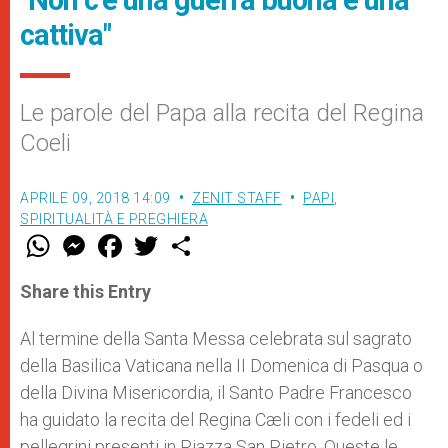
cattiva"
Le parole del Papa alla recita del Regina
Coeli
APRILE 09, 2018 14:09
ZENIT STAFF
PAPI
,
SPIRITUALITÀ E PREGHIERA
W
M
F
T
S
h
e
a
w
h
a
s
c
i
a
t
s
e
t
r
Share this Entry
s
e
b
t
e
A
n
o
e
p
g
o
r
Al termine della Santa Messa celebrata sul sagrato
p
e
k
della Basilica Vaticana nella II Domenica di Pasqua o
r
della Divina Misericordia, il Santo Padre Francesco
ha guidato la recita del Regina Cæli con i fedeli ed i
pellegrini presenti in Piazza San Pietro. Queste le