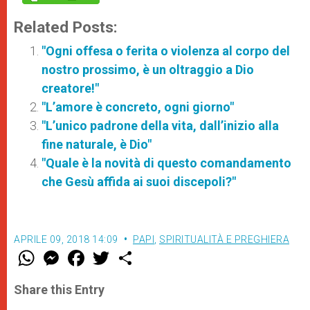
Related Posts:
"Ogni offesa o ferita o violenza al corpo del
nostro prossimo, è un oltraggio a Dio
creatore!"
"L’amore è concreto, ogni giorno"
"L’unico padrone della vita, dall’inizio alla
fine naturale, è Dio"
"Quale è la novità di questo comandamento
che Gesù affida ai suoi discepoli?"
APRILE 09, 2018 14:09
PAPI
,
SPIRITUALITÀ E PREGHIERA
W
M
F
T
S
h
e
a
w
h
a
s
c
i
a
t
s
e
t
r
Share this Entry
s
e
b
t
e
A
n
o
e