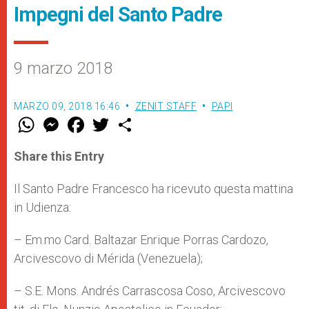
Impegni del Santo Padre
9 marzo 2018
MARZO 09, 2018 16:46
ZENIT STAFF
PAPI
W
M
F
T
S
h
e
a
w
h
a
s
c
i
a
t
s
e
t
r
Share this Entry
s
e
b
t
e
A
n
o
e
p
g
o
r
Il Santo Padre Francesco ha ricevuto questa mattina
p
e
k
in Udienza:
r
– Em.mo Card. Baltazar Enrique Porras Cardozo,
Arcivescovo di Mérida (Venezuela);
– S.E. Mons. Andrés Carrascosa Coso, Arcivescovo