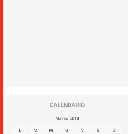
CALENDARIO
Marzo 2018
L
M
M
G
V
S
D