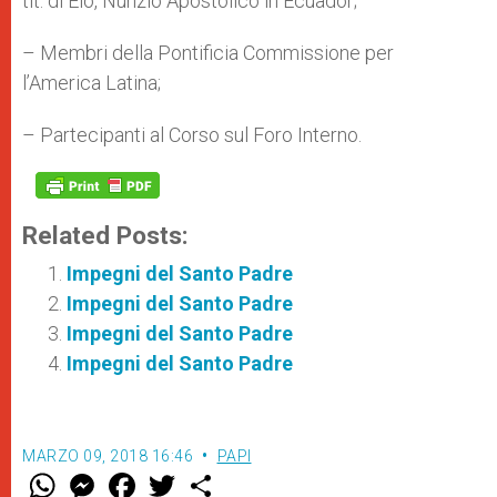
tit. di Elo, Nunzio Apostolico in Ecuador;
– Membri della Pontificia Commissione per
l’America Latina;
– Partecipanti al Corso sul Foro Interno.
Related Posts:
Impegni del Santo Padre
Impegni del Santo Padre
Impegni del Santo Padre
Impegni del Santo Padre
MARZO 09, 2018 16:46
PAPI
W
M
F
T
S
h
e
a
w
h