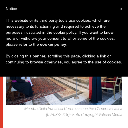
IT
Notice
x
This website or its third party tools use cookies, which are
necessary to its functioning and required to achieve the
PAPI
purposes illustrated in the cookie policy. If you want to know
more or withdraw your consent to all or some of the cookies,
please refer to the
cookie policy
.
By closing this banner, scrolling this page, clicking a link or
continuing to browse otherwise, you agree to the use of cookies.
Membri Della Pontificia Commissione Per L’America Latina
(09/03/2018) - Foto Copyright Vatican Media