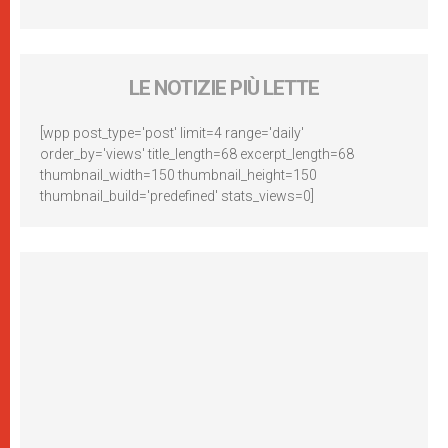
LE NOTIZIE PIÙ LETTE
[wpp post_type='post' limit=4 range='daily'
order_by='views' title_length=68 excerpt_length=68
thumbnail_width=150 thumbnail_height=150
thumbnail_build='predefined' stats_views=0]