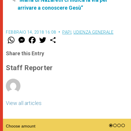
arrivare a conoscere Gesù”
FEBBRAIO 14, 2018 16:08
PAPI
,
UDIENZA GENERALE
W
M
F
T
S
h
e
a
w
h
a
s
c
i
a
t
s
e
t
r
Share this Entry
s
e
b
t
e
A
n
o
e
p
g
o
r
Staff Reporter
p
e
k
r
View all articles