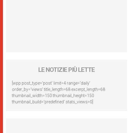
LE NOTIZIE PIÙ LETTE
[wpp post_type='post' limit=4 range='daily'
order_by='views' title_length=68 excerpt_length=68
thumbnail_width=150 thumbnail_height=150
thumbnail_build='predefined' stats_views=0]