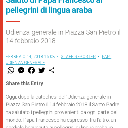
pellegrini di lingua araba
Udienza generale in Piazza San Pietro il
14 febbraio 2018
FEBBRAIO 14, 2018 16:08
STAFF REPORTER
PAPI
,
UDIENZA GENERALE
W
M
F
T
S
h
e
a
w
h
a
s
c
i
a
t
s
e
t
r
Share this Entry
s
e
b
t
e
A
n
o
e
p
g
o
r
Oggi, dopo la catechesi dell’Udienza generale in
p
e
k
Piazza San Pietro il 14 febbraio 2018 il Santo Padre
r
ha salutato i pellegrini provenienti da ogni parte del
mondo. Papa Francesco ha espresso, fra l’altro, un
cordiale benvenuto ai pellegrini di lingua araba, in