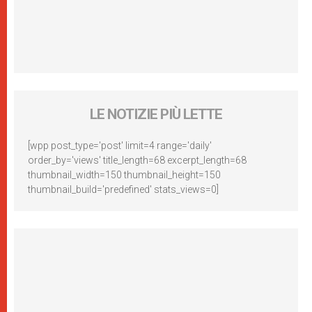
LE NOTIZIE PIÙ LETTE
[wpp post_type='post' limit=4 range='daily'
order_by='views' title_length=68 excerpt_length=68
thumbnail_width=150 thumbnail_height=150
thumbnail_build='predefined' stats_views=0]