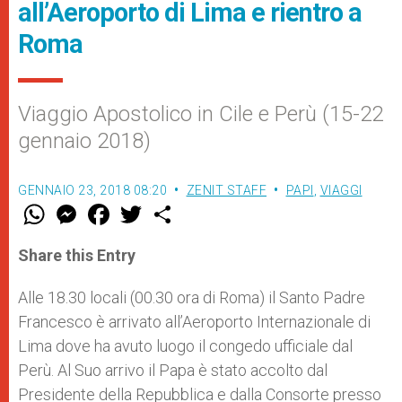
all’Aeroporto di Lima e rientro a
Roma
Viaggio Apostolico in Cile e Perù (15-22
gennaio 2018)
GENNAIO 23, 2018 08:20
ZENIT STAFF
PAPI
,
VIAGGI
W
M
F
T
S
h
e
a
w
h
a
s
c
i
a
t
s
e
t
r
Share this Entry
s
e
b
t
e
A
n
o
e
p
g
o
r
Alle 18.30 locali (00.30 ora di Roma) il Santo Padre
p
e
k
Francesco è arrivato all’Aeroporto Internazionale di
r
Lima dove ha avuto luogo il congedo ufficiale dal
Perù. Al Suo arrivo il Papa è stato accolto dal
Presidente della Repubblica e dalla Consorte presso