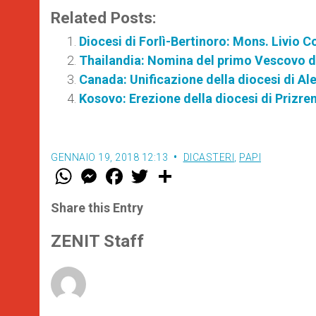
Related Posts:
Diocesi di Forlì-Bertinoro: Mons. Livio
Thailandia: Nomina del primo Vescovo d
Canada: Unificazione della diocesi di Al
Kosovo: Erezione della diocesi di Prizre
GENNAIO 19, 2018 12:13
DICASTERI
,
PAPI
W
M
F
T
S
h
e
a
w
h
a
s
c
i
a
t
s
e
t
r
Share this Entry
s
e
b
t
e
A
n
o
e
p
g
o
r
ZENIT Staff
p
e
k
r