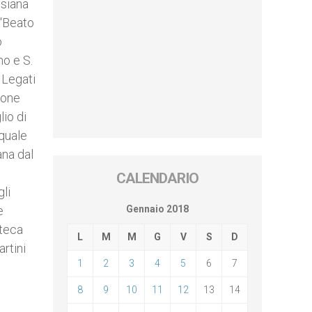
osiana
 “Beato
o
no e S.
 Legati
ione
io di
quale
ana dal
CALENDARIO
li
e
Gennaio 2018
oteca
L
M
M
G
V
S
D
rtini
1
2
3
4
5
6
7
8
9
10
11
12
13
14