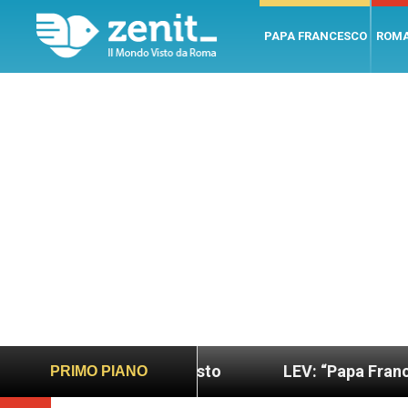
PAPA FRANCESCO
ROM
iù sano e giusto
LEV: “Papa Francesco. Un uomo
PRIMO PIANO