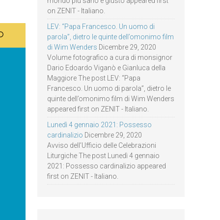
mondo più sano e giusto appeared first
on ZENIT - Italiano.
LEV: “Papa Francesco. Un uomo di
parola”, dietro le quinte dell’omonimo film
di Wim Wenders
Dicembre 29, 2020
Volume fotografico a cura di monsignor
Dario Edoardo Viganò e Gianluca della
Maggiore The post LEV: “Papa
Francesco. Un uomo di parola”, dietro le
quinte dell’omonimo film di Wim Wenders
appeared first on ZENIT - Italiano.
Lunedì 4 gennaio 2021: Possesso
cardinalizio
Dicembre 29, 2020
Avviso dell’Ufficio delle Celebrazioni
Liturgiche The post Lunedì 4 gennaio
2021: Possesso cardinalizio appeared
first on ZENIT - Italiano.