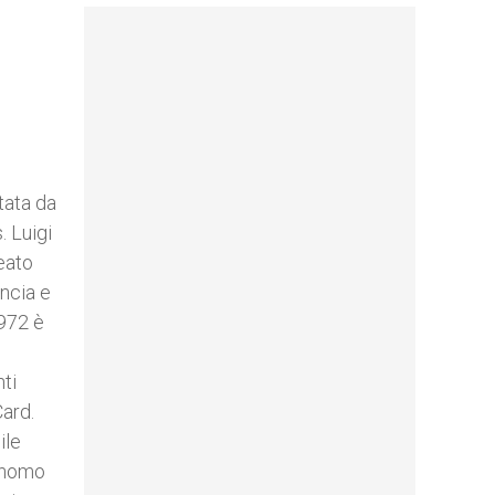
tata da
. Luigi
eato
incia e
1972 è
ti
Card.
ile
conomo