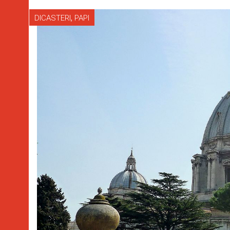
,
DICASTERI
PAPI