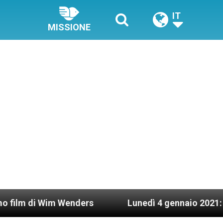
IT
MISSIONE
m Wenders
Lunedì 4 gennaio 2021: Possesso card