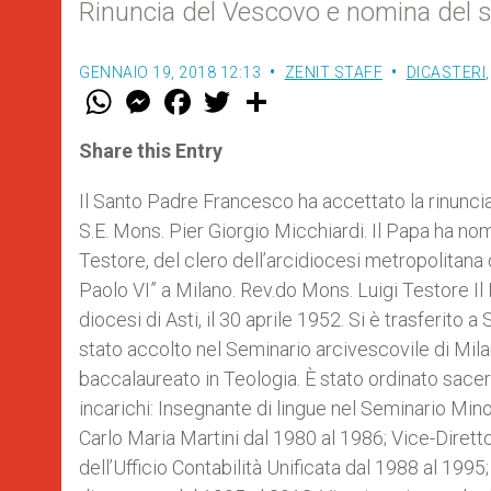
Rinuncia del Vescovo e nomina del 
GENNAIO 19, 2018 12:13
ZENIT STAFF
DICASTERI
W
M
F
T
S
h
e
a
w
h
a
s
c
i
a
t
s
e
t
r
Share this Entry
s
e
b
t
e
A
n
o
e
p
g
o
r
Il Santo Padre Francesco ha accettato la rinuncia 
p
e
k
S.E. Mons. Pier Giorgio Micchiardi. Il Papa ha nom
r
Testore, del clero dell’arcidiocesi metropolitana
Paolo VI” a Milano. Rev.do Mons. Luigi Testore Il 
diocesi di Asti, il 30 aprile 1952. Si è trasferito
stato accolto nel Seminario arcivescovile di Milano
baccalaureato in Teologia. È stato ordinato sace
incarichi: Insegnante di lingue nel Seminario Min
Carlo Maria Martini dal 1980 al 1986; Vice-Dirett
dell’Ufficio Contabilità Unificata dal 1988 al 199