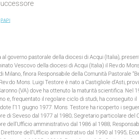
successore
,
PAPI
al governo pastorale della diocesi di Acqui (Italia), presen
inato Vescovo della diocesi di Acqui (Italia) il Rev.do Mons
 di Milano, finora Responsabile della Comunità Pastorale “B
Rev.do Mons. Luigi Testore è nato a Castigliole d’Asti, prov
 a Saronno (VA) dove ha ottenuto la maturità scientifica. Nel 
 e, frequentato il regolare ciclo di studi, ha conseguito il
rdote l’11 giugno 1977. Mons. Testore ha ricoperto i seguen
ore di Seveso dal 1977 al 1980; Segretario particolare del 
ore dell’Ufficio amministrativo dal 1986 al 1988; Responsab
5; Direttore dell’Ufficio amministrativo dal 1990 al 1995; E