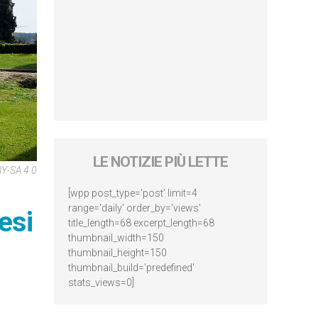
LE NOTIZIE PIÙ LETTE
BY-SA 4.0
[wpp post_type='post' limit=4
range='daily' order_by='views'
esi
title_length=68 excerpt_length=68
thumbnail_width=150
thumbnail_height=150
thumbnail_build='predefined'
stats_views=0]