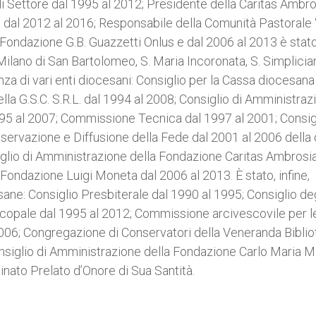
i Settore dal 1995 al 2012; Presidente della Caritas Ambr
o dal 2012 al 2016; Responsabile della Comunità Pastorale
 Fondazione G.B. Guazzetti Onlus e dal 2006 al 2013 è stat
Milano di San Bartolomeo, S. Maria Incoronata, S. Simplicia
nza di vari enti diocesani: Consiglio per la Cassa diocesana
lla G.S.C. S.R.L. dal 1994 al 2008; Consiglio di Amministraz
995 al 2007; Commissione Tecnica dal 1997 al 2001; Consigl
servazione e Diffusione della Fede dal 2001 al 2006 della 
iglio di Amministrazione della Fondazione Caritas Ambrosi
Fondazione Luigi Moneta dal 2006 al 2013. È stato, infine,
ne: Consiglio Presbiterale dal 1990 al 1995; Consiglio deg
scopale dal 1995 al 2012; Commissione arcivescovile per l
l 2006; Congregazione di Conservatori della Veneranda Bibli
siglio di Amministrazione della Fondazione Carlo Maria Ma
inato Prelato d’Onore di Sua Santità.