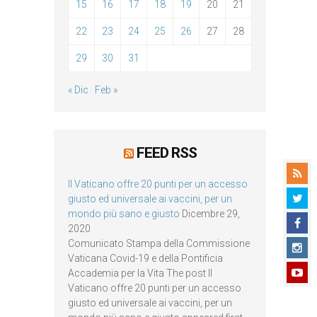
15
16
17
18
19
20
21
22
23
24
25
26
27
28
29
30
31
« Dic
Feb »
FEED RSS
Il Vaticano offre 20 punti per un accesso
giusto ed universale ai vaccini, per un
mondo più sano e giusto
Dicembre 29,
2020
Comunicato Stampa della Commissione
Vaticana Covid-19 e della Pontificia
Accademia per la Vita The post Il
Vaticano offre 20 punti per un accesso
giusto ed universale ai vaccini, per un