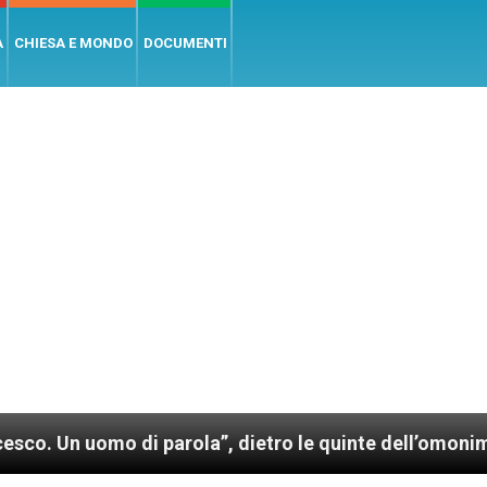
A
CHIESA E MONDO
DOCUMENTI
 di parola”, dietro le quinte dell’omonimo film di Wi