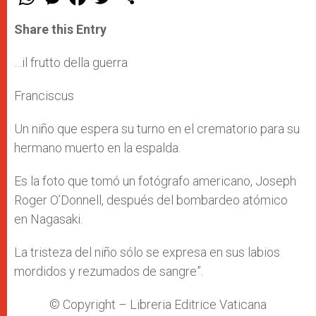
h
e
a
w
h
a
s
c
i
a
t
s
e
t
r
Share this Entry
s
e
b
t
e
A
n
o
e
p
g
o
r
…il frutto della guerra
p
e
k
r
Franciscus
Un niño que espera su turno en el crematorio para su
hermano muerto en la espalda.
Es la foto que tomó un fotógrafo americano, Joseph
Roger O’Donnell, después del bombardeo atómico
en Nagasaki.
La tristeza del niño sólo se expresa en sus labios
mordidos y rezumados de sangre”.
© Copyright – Libreria Editrice Vaticana