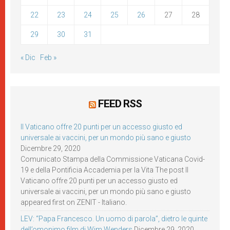
22
23
24
25
26
27
28
29
30
31
« Dic
Feb »
FEED RSS
Il Vaticano offre 20 punti per un accesso giusto ed
universale ai vaccini, per un mondo più sano e giusto
Dicembre 29, 2020
Comunicato Stampa della Commissione Vaticana Covid-
19 e della Pontificia Accademia per la Vita The post Il
Vaticano offre 20 punti per un accesso giusto ed
universale ai vaccini, per un mondo più sano e giusto
appeared first on ZENIT - Italiano.
LEV: “Papa Francesco. Un uomo di parola”, dietro le quinte
dell’omonimo film di Wim Wenders
Dicembre 29, 2020