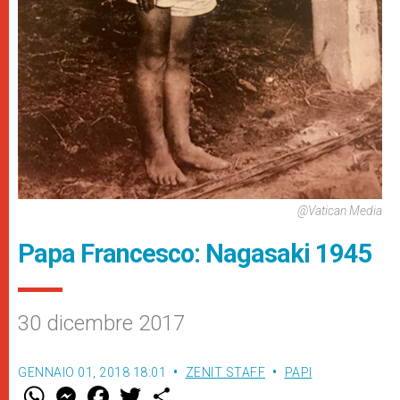
@Vatican Media
Papa Francesco: Nagasaki 1945
30 dicembre 2017
GENNAIO 01, 2018 18:01
ZENIT STAFF
PAPI
W
M
F
T
S