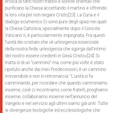
eroica di tanti nostri fratelli e sorelle orientali che
purificano la Chiesa accettando il martirio e offrendo
la loro vita per non negare Cristo[23]. La Curia e il
dialogo ecumenico Ci sono pure degli spazi nei quali
la Chiesa Cattolica, specialmente dopo il Concilio
Vaticano II, è particolarmente impegnata. Fra questi
l’unità dei cristiani che «è un’esigenza essenziale
della nostra fede, un’esigenza che sgorga dall’intimo
del nostro essere credenti in Gesù Cristo»[24]. Si
tratta sì di un “cammino” ma, come più volte è stato
ripetuto anche dai miei Predecessori, è un cammino
irreversibile e non in retromarcia. “L’unità si fa
camminando, per ricordare che quando camminiamo
insieme, cioè ci incontriamo come fratelli, preghiamo
insieme, collaboriamo insieme nell’annuncio del
Vangelo e nel servizio agli ultimi siamo già uniti. Tutte
le divergenze teologiche ed ecclesiologiche che