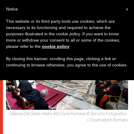
IT
Notice
x
This website or its third party tools use cookies, which are
necessary to its functioning and required to achieve the
,
DICASTERI
PAPI
purposes illustrated in the cookie policy. If you want to know
more or withdraw your consent to all or some of the cookies,
please refer to the
cookie policy
.
By closing this banner, scrolling this page, clicking a link or
continuing to browse otherwise, you agree to the use of cookies.
Udienza Del Santo Padre Alla Curia Romana © Servizio Fotografico-
L'Osservatore Romano