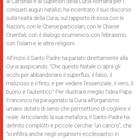
ai Cardinali e ai Superiori della Curia Romana per i
r
consueti auguri natalizi, ha incentrato il suo discorso
sulla realtà della Curia, sul rapporto di essa con le
Nazioni, con le Chiese particolari, con le Chiese
Orientali, con il dialogo ecumenico, con l’ebraismo,
con l’Islam e le altre religioni.
All’inizio il Santo Padre ha parlato direttamente alla
Curia auspicando: “Che questo Natale ci apra gli
occhi per abbandonare il superfluo, il falso, il
malizioso e il finto, e per vedere l’essenziale, il vero, il
buono e l’autentico.“ Per illustrare meglio l’idea Papa
Francesco ha paragonato la Curia all’organismo
umano dotato di sensi che permettono di cogliere il
reale. Articolando la sua metafora, il Santo Padre ha
definito complotti e piccole cerchie “un cancro”, che
“si infiltra anche negli organismi ecclesiastici in