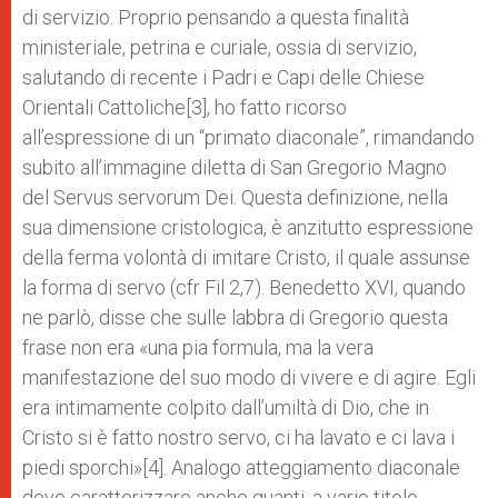
di servizio. Proprio pensando a questa finalità
ministeriale, petrina e curiale, ossia di servizio,
salutando di recente i Padri e Capi delle Chiese
Orientali Cattoliche[3], ho fatto ricorso
all’espressione di un “primato diaconale”, rimandando
subito all’immagine diletta di San Gregorio Magno
del Servus servorum Dei. Questa definizione, nella
sua dimensione cristologica, è anzitutto espressione
della ferma volontà di imitare Cristo, il quale assunse
la forma di servo (cfr Fil 2,7). Benedetto XVI, quando
ne parlò, disse che sulle labbra di Gregorio questa
frase non era «una pia formula, ma la vera
manifestazione del suo modo di vivere e di agire. Egli
era intimamente colpito dall’umiltà di Dio, che in
Cristo si è fatto nostro servo, ci ha lavato e ci lava i
piedi sporchi»[4]. Analogo atteggiamento diaconale
deve caratterizzare anche quanti, a vario titolo,