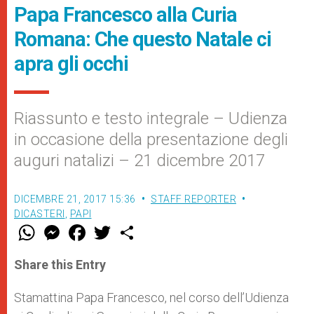
Papa Francesco alla Curia
Romana: Che questo Natale ci
apra gli occhi
Riassunto e testo integrale – Udienza
in occasione della presentazione degli
auguri natalizi – 21 dicembre 2017
DICEMBRE 21, 2017 15:36
STAFF REPORTER
DICASTERI
,
PAPI
W
M
F
T
S
h
e
a
w
h
a
s
c
i
a
t
s
e
t
r
Share this Entry
s
e
b
t
e
A
n
o
e
p
g
o
r
Stamattina Papa Francesco, nel corso dell’Udienza
p
e
k