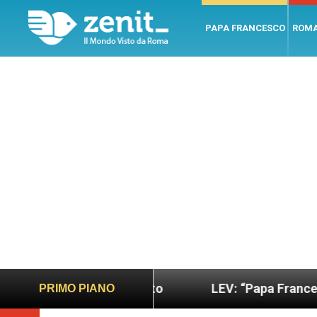
PAPA FRANCESCO
ROM
ano e giusto
LEV: “Papa Francesco. Un uomo di p
PRIMO PIANO