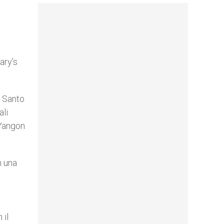
ary’s
l Santo
ali
 Yangon
n una
o
 il