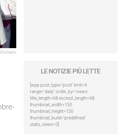
re Romano
LE NOTIZIE PIÙ LETTE
[wpp post_type='post' limit=4
range='daily' order_by='views'
title_length=68 excerpt_length=68
thumbnail_width=150
mbre-
thumbnail_height=150
thumbnail_build='predefined'
stats_views=0]