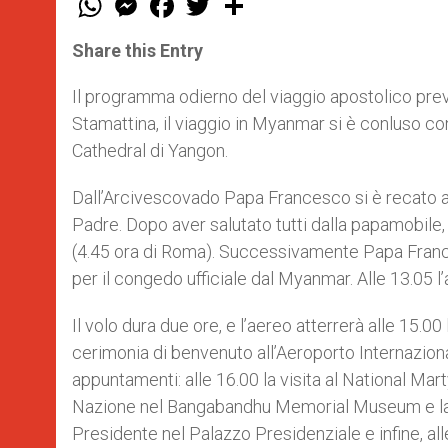
h
e
a
w
h
a
s
c
i
a
t
s
e
t
r
Share this Entry
s
e
b
t
e
A
n
o
e
p
g
o
r
Il programma odierno del viaggio apostolico prev
p
e
k
Stamattina, il viaggio in Myanmar si è conluso co
r
Cathedral di Yangon.
Dall’Arcivescovado Papa Francesco si è recato all
Padre. Dopo aver salutato tutti dalla papamobile,
(4.45 ora di Roma). Successivamente Papa Frances
per il congedo ufficiale dal Myanmar. Alle 13.05
Il volo dura due ore, e l’aereo atterrerà alle 15.0
cerimonia di benvenuto all’Aeroporto Internazio
appuntamenti: alle 16.00 la visita al National Mar
Nazione nel Bangabandhu Memorial Museum e la firm
Presidente nel Palazzo Presidenziale e infine, alle