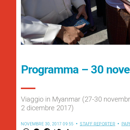
Programma – 30 nov
Viaggio in Myanmar (27-30 novembr
2 dicembre 2017)
NOVEMBRE 30, 2017 09:55
STAFF REPORTER
PAP
W
M
F
T
S