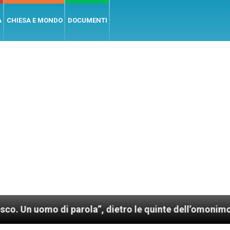
A
CHIESA E MONDO
DOCUMENTI
arola”, dietro le quinte dell’omonimo film di Wim We