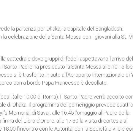
ede la partenza per Dhaka, la capitale del Bangladesh.
n la celebrazione della Santa Messa con i giovani alla St. M
a cattedrale dove gruppi di fedeli aspettavano l’arrivo de
 il Santo Padre ha presieduto la Santa Messa alle 10.15 loc
co si è trasferito in auto all’Aeroporto Internazionale di
 l’aereo con a bordo Papa Francesco è decollato.
0 locali (alle 10.00 di Roma). Il Santo Padre verrà accolto co
nale di Dhaka. Il programma del pomeriggio prevede quattr
tyr’s Memorial di Savar, alle 16.45 l’omaggio al Padre della
a del Libro d’Onore, alle 17.30 la visita di cortesia al
 18.00 l’incontro con le Autorità, con la Società civile e con