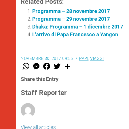
Related Posts:
Programma – 28 novembre 2017
Programma – 29 novembre 2017
Dhaka: Programma – 1 dicembre 2017
L'arrivo di Papa Francesco a Yangon
NOVEMBRE 30, 2017 09:55
PAPI
,
VIAGGI
W
M
F
T
S
h
e
a
w
h
a
s
c
i
a
t
s
e
t
r
Share this Entry
s
e
b
t
e
A
n
o
e
p
g
o
r
Staff Reporter
p
e
k
r
View all articles