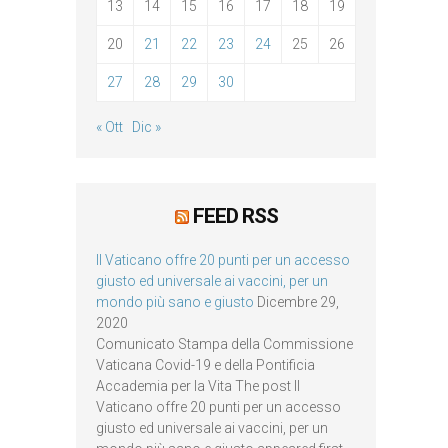
13
14
15
16
17
18
19
20
21
22
23
24
25
26
27
28
29
30
« Ott
Dic »
FEED RSS
Il Vaticano offre 20 punti per un accesso
giusto ed universale ai vaccini, per un
mondo più sano e giusto
Dicembre 29,
2020
Comunicato Stampa della Commissione
Vaticana Covid-19 e della Pontificia
Accademia per la Vita The post Il
Vaticano offre 20 punti per un accesso
giusto ed universale ai vaccini, per un