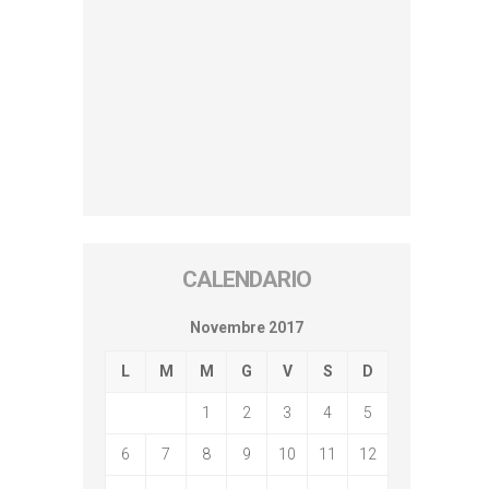
CALENDARIO
Novembre 2017
L
M
M
G
V
S
D
1
2
3
4
5
6
7
8
9
10
11
12