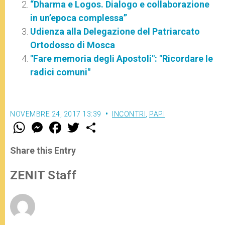
“Dharma e Logos. Dialogo e collaborazione
in un’epoca complessa”
Udienza alla Delegazione del Patriarcato
Ortodosso di Mosca
"Fare memoria degli Apostoli": "Ricordare le
radici comuni"
NOVEMBRE 24, 2017 13:39
INCONTRI
,
PAPI
W
M
F
T
S
h
e
a
w
h
a
s
c
i
a
t
s
e
t
r
Share this Entry
s
e
b
t
e
A
n
o
e
p
g
o
r
ZENIT Staff
p
e
k
r