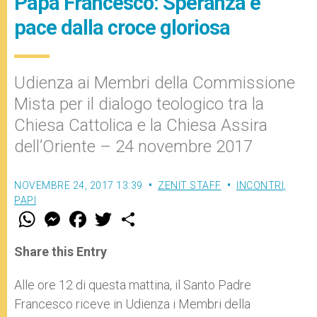
Papa Francesco: Speranza e
pace dalla croce gloriosa
Udienza ai Membri della Commissione
Mista per il dialogo teologico tra la
Chiesa Cattolica e la Chiesa Assira
dell’Oriente – 24 novembre 2017
NOVEMBRE 24, 2017 13:39
ZENIT STAFF
INCONTRI
,
PAPI
W
M
F
T
S
h
e
a
w
h
a
s
c
i
a
t
s
e
t
r
Share this Entry
s
e
b
t
e
A
n
o
e
p
g
o
r
Alle ore 12 di questa mattina, il Santo Padre
p
e
k
Francesco riceve in Udienza i Membri della
r