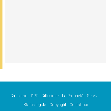
Chi siamo
DPF
Diffusione
La Proprietà
Servizi
Status legale
Copyright
Contattaci