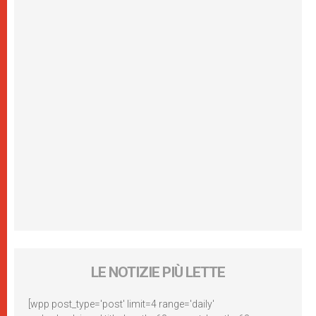
LE NOTIZIE PIÙ LETTE
[wpp post_type='post' limit=4 range='daily'