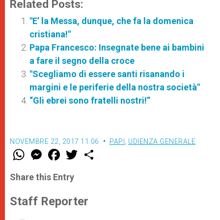
Related Posts:
"E’ la Messa, dunque, che fa la domenica
cristiana!"
Papa Francesco: Insegnate bene ai bambini
a fare il segno della croce
"Scegliamo di essere santi risanando i
margini e le periferie della nostra società"
“Gli ebrei sono fratelli nostri!”
NOVEMBRE 22, 2017 11:06
PAPI
,
UDIENZA GENERALE
W
M
F
T
S
h
e
a
w
h
a
s
c
i
a
t
s
e
t
r
Share this Entry
s
e
b
t
e
A
n
o
e
p
g
o
r
Staff Reporter
p
e
k
r