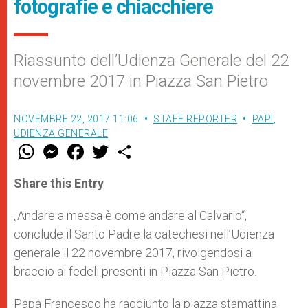
fotografie e chiacchiere
Riassunto dell’Udienza Generale del 22
novembre 2017 in Piazza San Pietro
NOVEMBRE 22, 2017 11:06
STAFF REPORTER
PAPI
,
UDIENZA GENERALE
W
M
F
T
S
h
e
a
w
h
a
s
c
i
a
t
s
e
t
r
Share this Entry
s
e
b
t
e
A
n
o
e
p
g
o
r
„Andare a messa è come andare al Calvario“,
p
e
k
conclude il Santo Padre la catechesi nell’Udienza
r
generale il 22 novembre 2017, rivolgendosi a
braccio ai fedeli presenti in Piazza San Pietro.
Papa Francesco ha raggiunto la piazza stamattina