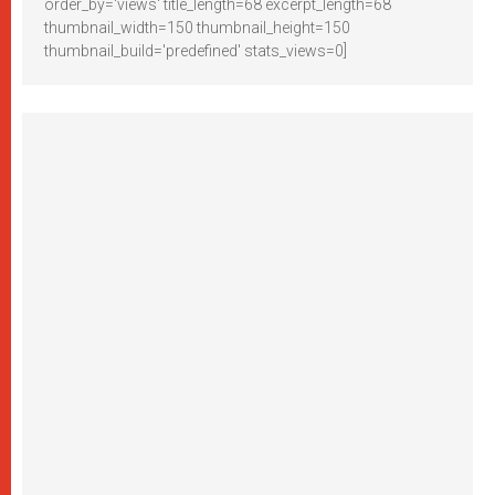
order_by='views' title_length=68 excerpt_length=68
thumbnail_width=150 thumbnail_height=150
thumbnail_build='predefined' stats_views=0]