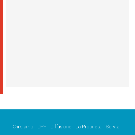
Chi siamo
DPF
Diffusione
La Proprietà
Servizi