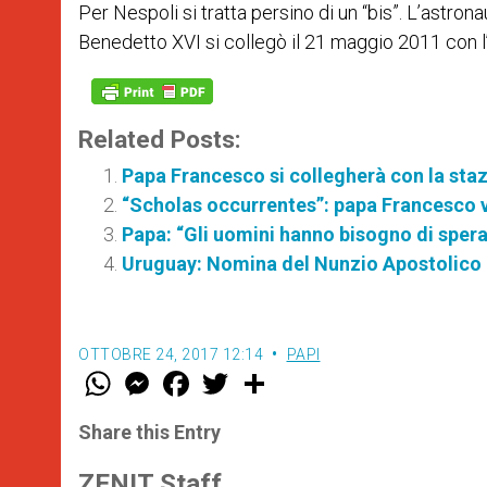
Per Nespoli si tratta persino di un “bis”. L’astron
Benedetto XVI si collegò il 21 maggio 2011 con l
Related Posts:
Papa Francesco si collegherà con la staz
“Scholas occurrentes”: papa Francesco v
Papa: “Gli uomini hanno bisogno di spera
Uruguay: Nomina del Nunzio Apostolico
OTTOBRE 24, 2017 12:14
PAPI
W
M
F
T
S
h
e
a
w
h
a
s
c
i
a
t
s
e
t
r
Share this Entry
s
e
b
t
e
A
n
o
e
p
g
o
r
ZENIT Staff