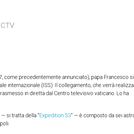
l CTV
e 17, come precedentemente annunciato), papa Francesco si
ale internazionale (ISS). Il collegamento, che verrà realizz
à trasmesso in diretta dal Centro televisivo vaticano. Lo ha
 si tratta della “
Expedition 53
” — è composto da sei astro
poli.