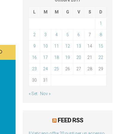
Ottobre 2017
L
M
M
G
V
S
D
1
2
3
4
5
6
7
8
9
10
11
12
13
14
15
16
17
18
19
20
21
22
23
24
25
26
27
28
29
30
31
« Set
Nov »
FEED RSS
Il Vaticano offre 20 punti per un accesso