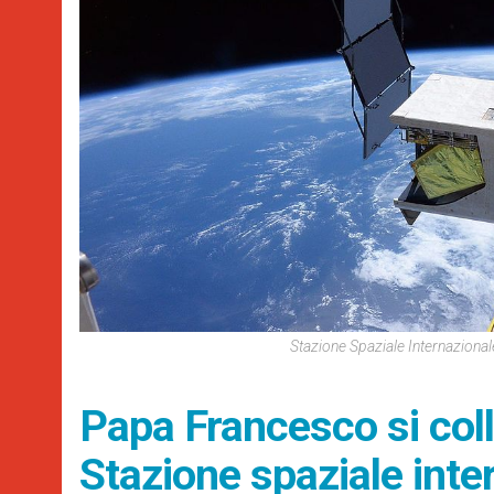
Stazione Spaziale Internazion
Papa Francesco si coll
Stazione spaziale inte