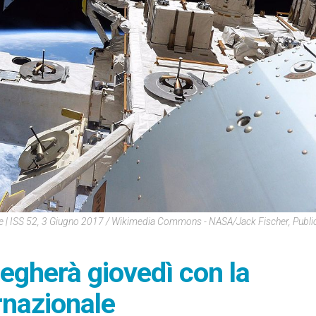
ale | ISS 52, 3 Giugno 2017 / Wikimedia Commons - NASA/Jack Fischer, Publ
egherà giovedì con la
rnazionale