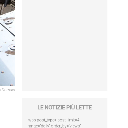
ic Domain
LE NOTIZIE PIÙ LETTE
[wpp post_type='post' limit=4
range='daily' order_by='views'