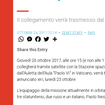
Il collegamento verrà trasmesso da
OTTOBRE 24, 2017 12:14
ZENIT STAFF
PAPI
W
M
F
T
S
h
e
a
w
h
a
s
c
i
a
t
s
e
t
r
Share this Entry
s
e
b
t
e
A
n
o
e
p
g
o
r
Giovedì 26 ottobre 2017, alle ore 15 (e non all
p
e
k
collegherà tramite satellite con la Stazione spazi
r
dall’Auletta dell’Aula “Paolo VI” in Vaticano, verr
annunciato ieri, lunedì 23 ottobre.
L’equipaggio della missione attualmente in orbita —
tre statunitensi, due russi e un italiano, Paolo Nes