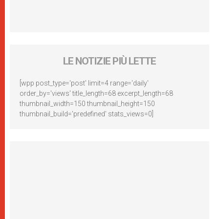
LE NOTIZIE PIÙ LETTE
[wpp post_type='post' limit=4 range='daily'
order_by='views' title_length=68 excerpt_length=68
thumbnail_width=150 thumbnail_height=150
thumbnail_build='predefined' stats_views=0]