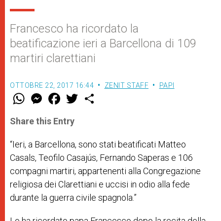
Francesco ha ricordato la
beatificazione ieri a Barcellona di 109
martiri clarettiani
OTTOBRE 22, 2017 16:44
ZENIT STAFF
PAPI
W
M
F
T
S
h
e
a
w
h
a
s
c
i
a
t
s
e
t
r
Share this Entry
s
e
b
t
e
A
n
o
e
p
g
o
r
“Ieri, a Barcellona, sono stati beatificati Matteo
p
e
k
Casals, Teofilo Casajús, Fernando Saperas e 106
r
compagni martiri, appartenenti alla Congregazione
religiosa dei Clarettiani e uccisi in odio alla fede
durante la guerra civile spagnola.”
Lo ha ricordato papa Francesco dopo la recita della