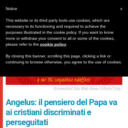
IT
Notice
x
This website or its third party tools use cookies, which are
necessary to its functioning and required to achieve the
PAPI
purposes illustrated in the cookie policy. If you want to know
more or withdraw your consent to all or some of the cookies,
please refer to the
cookie policy
.
By closing this banner, scrolling this page, clicking a link or
continuing to browse otherwise, you agree to the use of cookies.
Screenshot Sito Web Www.109cmf.org /
Angelus: il pensiero del Papa va
ai cristiani discriminati e
perseguitati