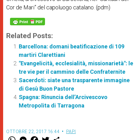
Cor de Mari” del capoluogo catalano. (pdm)
Related Posts:
Barcellona: domani beatificazione di 109
martiri Clarettiani
"Evangelicità, ecclesialità, missionarietà": le
tre vie per il cammino delle Confraternite
Sacerdoti: siate una trasparente immagine
di Gesù Buon Pastore
Spagna: Rinuncia dell’Arcivescovo
Metropolita di Tarragona
OTTOBRE 22, 2017 16:44
PAPI
W
M
F
T
S