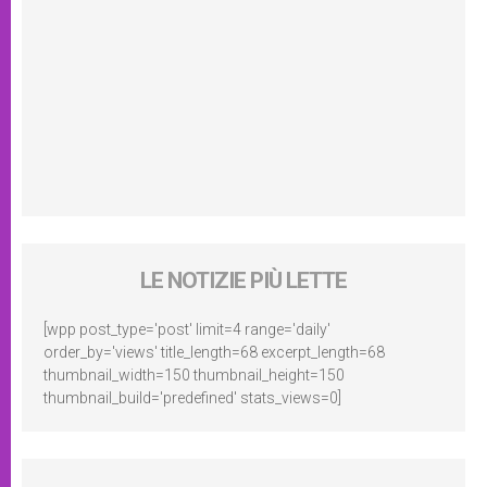
LE NOTIZIE PIÙ LETTE
[wpp post_type='post' limit=4 range='daily'
order_by='views' title_length=68 excerpt_length=68
thumbnail_width=150 thumbnail_height=150
thumbnail_build='predefined' stats_views=0]