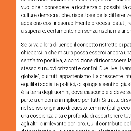
vuol dire riconoscere la ricchezza di possibilità ch
culture democratiche, rispettose delle differenze.
appaiono così inesorabilmente processi datati, r
a superare, certamente non senza rischi, ma anch
Se si va allora diluendo il concetto ristretto di pa
chiedersi in che misura possa esserci ancora una
senz’altro positiva, a condizione di riconoscere 
stesso su nuovi orizzonti e confini. Due livelli van
globale”, cui tutti apparteniamo. La crescente in
equilibri sociali e politici, ci spinge a sentirci 
è la terra degli uomini, dove ciascuno è e deve sen
parte a un domani migliore per tutti. Si tratta di 
nel senso originario di questo termine (dal greco “
una coscienza alta e profonda di appartenere tut
agli altri o irrilevante per loro. Qui il contributo