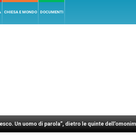
A
CHIESA E MONDO
DOCUMENTI
i parola”, dietro le quinte dell’omonimo film di Wim 