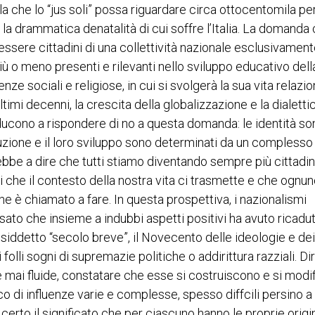
cola che lo “jus soli” possa riguardare circa ottocentomila p
 la drammatica denatalità di cui soffre l’Italia. La domanda 
essere cittadini di una collettività nazionale esclusivamente
 più o meno presenti e rilevanti nello sviluppo educativo dell
e sociali e religiose, in cui si svolgerà la sua vita relazio
timi decenni, la crescita della globalizzazione e la dialetti
ducono a rispondere di no a questa domanda: le identità so
ruzione e il loro sviluppo sono determinati da un complesso 
erebbe a dire che tutti stiamo diventando sempre più cittadin
 che il contesto della nostra vita ci trasmette e che ognu
che è chiamato a fare. In questa prospettiva, i nazionalismi
ssato che insieme a indubbi aspetti positivi ha avuto ricadut
siddetto “secolo breve”, il Novecento delle ideologie e dei
 folli sogni di supremazie politiche o addirittura razziali. D
he mai fluide, constatare che esse si costruiscono e si modi
co di influenze varie e complesse, spesso diffcili persino a
erto il significato che per ciascuno hanno le proprie origi