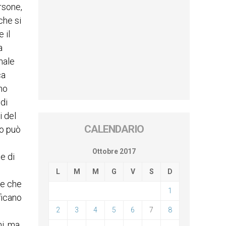
ersone,
che si
 il
a
nale
ca
no
di
i del
CALENDARIO
no può
Ottobre 2017
e di
L
M
M
G
V
S
D
ire che
1
ficano
2
3
4
5
6
7
8
ni, ma