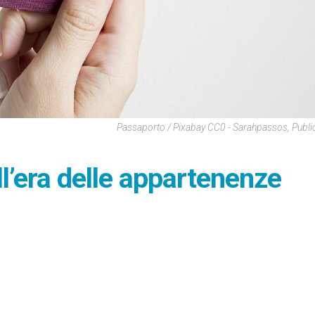
Passaporto / Pixabay CC0 - Sarahpassos, Publ
ll’era delle appartenenze