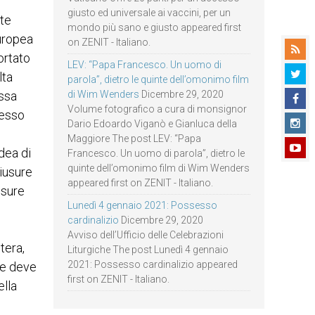
giusto ed universale ai vaccini, per un
tte
mondo più sano e giusto appeared first
europea
on ZENIT - Italiano.
ortato
LEV: “Papa Francesco. Un uomo di
lta
parola”, dietro le quinte dell’omonimo film
di Wim Wenders
Dicembre 29, 2020
essa
Volume fotografico a cura di monsignor
tesso
Dario Edoardo Viganò e Gianluca della
Maggiore The post LEV: “Papa
dea di
Francesco. Un uomo di parola”, dietro le
quinte dell’omonimo film di Wim Wenders
iusure
appeared first on ZENIT - Italiano.
usure
Lunedì 4 gennaio 2021: Possesso
cardinalizio
Dicembre 29, 2020
Avviso dell’Ufficio delle Celebrazioni
tera,
Liturgiche The post Lunedì 4 gennaio
2021: Possesso cardinalizio appeared
he deve
first on ZENIT - Italiano.
ella