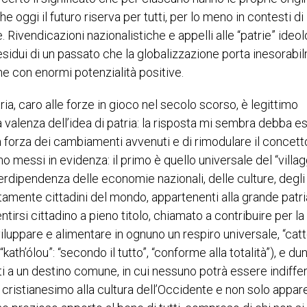
e oggi il futuro riserva per tutti, per lo meno in contesti di
 Rivendicazioni nazionalistiche e appelli alle “patrie” ideo
esidui di un passato che la globalizzazione porta inesorabi
e con enormi potenzialità positive.
tria, caro alle forze in gioco nel secolo scorso, è legittimo
 valenza dell’idea di patria: la risposta mi sembra debba e
la forza dei cambiamenti avvenuti e di rimodulare il concett
no messi in evidenza: il primo è quello universale del “villa
terdipendenza delle economie nazionali, delle culture, degli
giustamente cittadini del mondo, appartenenti alla grande patr
tirsi cittadino a pieno titolo, chiamato a contribuire per la
sviluppare e alimentare in ognuno un respiro universale, “catt
kath’ólou”: “secondo il tutto”, “conforme alla totalità”), e d
ti a un destino comune, in cui nessuno potrà essere indiffe
 del cristianesimo alla cultura dell’Occidente e non solo appar