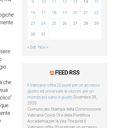
9
10
11
12
13
14
15
16
17
18
19
20
21
22
logiche
lmente
23
24
25
26
27
28
29
30
31
« Set
Nov »
ssere
o
ggio
FEED RSS
ia che
Il Vaticano offre 20 punti per un accesso
 sua
giusto ed universale ai vaccini, per un
olico”
mondo più sano e giusto
Dicembre 29,
2020
unque
Comunicato Stampa della Commissione
rente
Vaticana Covid-19 e della Pontificia
e
Accademia per la Vita The post Il
Vaticano offre 20 punti per un accesso