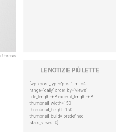
ic Domain
LE NOTIZIE PIÙ LETTE
[wpp post_type='post' limit=4
range='daily' order_by='views'
title_length=68 excerpt_length=68
thumbnail_width=150
thumbnail_height=150
thumbnail_build='predefined'
stats_views=0]