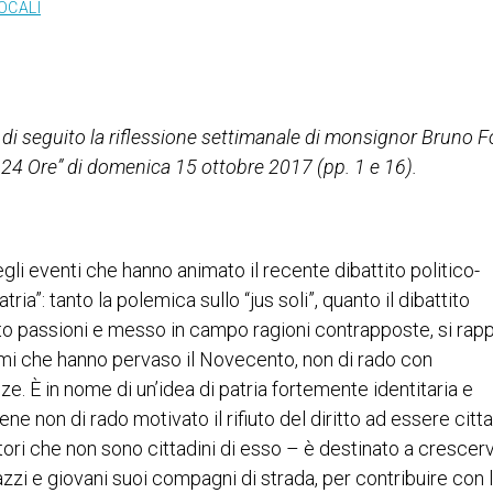
OCALI
di seguito la riflessione settimanale di monsignor Bruno Fo
e 24 Ore” di domenica 15 ottobre 2017 (pp. 1 e 16).
gli eventi che hanno animato il recente dibattito politico-
atria”: tanto la polemica sullo “jus soli”, quanto il dibattito
ato passioni e messo in campo ragioni contrapposte, si rap
smi che hanno pervaso il Novecento, non di rado con
. È in nome di un’idea di patria fortemente identitaria e
ne non di rado motivato il rifiuto del diritto ad essere citta
ori che non sono cittadini di esso – è destinato a crescervi
agazzi e giovani suoi compagni di strada, per contribuire con 