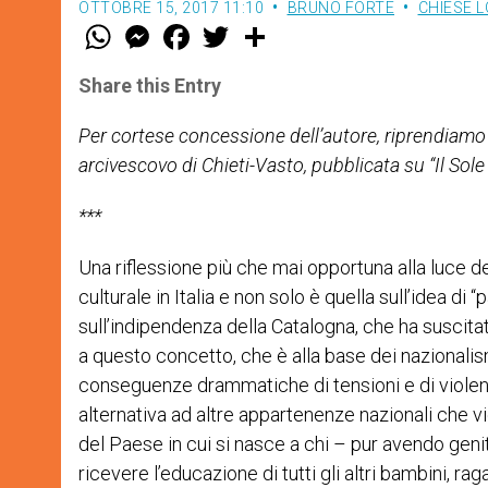
OTTOBRE 15, 2017 11:10
BRUNO FORTE
CHIESE L
W
M
F
T
S
h
e
a
w
h
a
s
c
i
a
t
s
e
t
r
Share this Entry
s
e
b
t
e
A
n
o
e
p
g
o
r
Per cortese concessione dell’autore, riprendiamo 
p
e
k
arcivescovo di Chieti-Vasto, pubblicata su “Il Sol
r
***
Una riflessione più che mai opportuna alla luce de
culturale in Italia e non solo è quella sull’idea di “p
sull’indipendenza della Catalogna, che ha suscit
a questo concetto, che è alla base dei nazionali
conseguenze drammatiche di tensioni e di violenze
alternativa ad altre appartenenze nazionali che vie
del Paese in cui si nasce a chi – pur avendo genit
ricevere l’educazione di tutti gli altri bambini, r