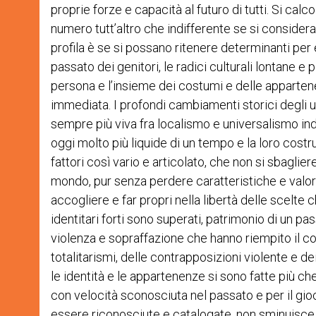
proprie forze e capacità al futuro di tutti. Si cal
numero tutt’altro che indifferente se si considera
profila è se si possano ritenere determinanti per 
passato dei genitori, le radici culturali lontane e
persona e l’insieme dei costumi e delle appartenenz
immediata. I profondi cambiamenti storici degli ul
sempre più viva fra localismo e universalismo in
oggi molto più liquide di un tempo e la loro cost
fattori così vario e articolato, che non si sbagli
mondo, pur senza perdere caratteristiche e valori
accogliere e far propri nella libertà delle scelte 
identitari forti sono superati, patrimonio di un pa
violenza e sopraffazione che hanno riempito il co
totalitarismi, delle contrapposizioni violente e dei
le identità e le appartenenze si sono fatte più c
con velocità sconosciuta nel passato e per il gio
essere riconosciute e catalogate, non sminuisce c