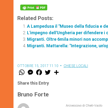
Related Posts:
A Lampedusa il "Museo della fiducia e de
L'impegno dell'Ungheria per difendere i c
Migranti. Oltre 6mila minori non accompa
Migranti. Mattarella: "Integrazione, un'op
OTTOBRE 15, 2017 11:10
CHIESE LOCALI
W
M
F
T
S
h
e
a
w
h
a
s
c
i
a
t
s
e
t
r
Share this Entry
s
e
b
t
e
A
n
o
e
p
g
o
r
Bruno Forte
p
e
k
r
Arcivescovo di Chieti-Vasto