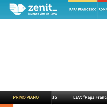
PAPA FRANCESCO
ROM
 sano e giusto
LEV: “Papa Francesco. Un uomo d
PRIMO PIANO