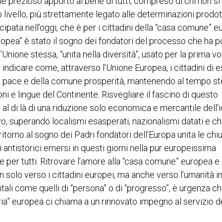
 prezioso apporto al bene di tutti, compreso di chi non si
 livello, più strettamente legato alle determinazioni prodo
ecipata nell’oggi, che è per i cittadini della “casa comune” 
europea” è stato il sogno dei fondatori del processo che ha p
l’Unione stessa, “unita nella diversità”, usato per la prima vo
indicare come, attraverso l’Unione Europea, i cittadini di 
lla pace e della comune prosperità, mantenendo al tempo s
oni e lingue del Continente. Risvegliare il fascino di questo
 al di là di una riduzione solo economica e mercantile dell’i
, superando localismi esasperati, nazionalismi datati e ch
ritorno al sogno dei Padri fondatori dell’Europa unita le chi
mi antistorici emersi in questi giorni nella pur europeissima
per tutti. Ritrovare l’amore alla “casa comune” europea e
 solo verso i cittadini europei, ma anche verso l’umanità in
ntali come quelli di “persona” o di “progresso”, è urgenza c
ria” europea ci chiama a un rinnovato impegno al servizio d