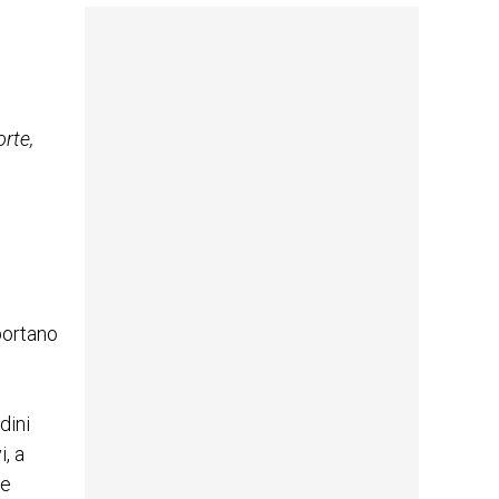
rte,
portano
dini
, a
le