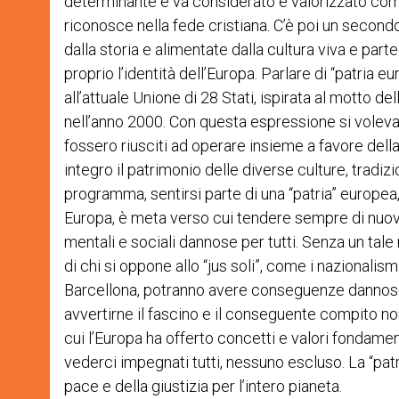
determinante e va considerato e valorizzato come
riconosce nella fede cristiana. C’è poi un secondo
dalla storia e alimentate dalla cultura viva e part
proprio l’identità dell’Europa. Parlare di “patria 
all’attuale Unione di 28 Stati, ispirata al motto del
nell’anno 2000. Con questa espressione si voleva 
fossero riusciti ad operare insieme a favore de
integro il patrimonio delle diverse culture, tradizi
programma, sentirsi parte di una “patria” europea,
Europa, è meta verso cui tendere sempre di nuovo
mentali e sociali dannose per tutti. Senza un tale 
di chi si oppone allo “jus soli”, come i nazionalis
Barcellona, potranno avere conseguenze dannose 
avvertirne il fascino e il conseguente compito non
cui l’Europa ha offerto concetti e valori fondame
vederci impegnati tutti, nessuno escluso. La “pat
pace e della giustizia per l’intero pianeta.