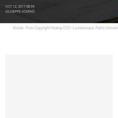
OCT 12, 2017 08:59
GIUSEPPE ADERNÒ
Scuola - Foto Copyright Pixabay CC0 - Lourdesnique, Public Domain