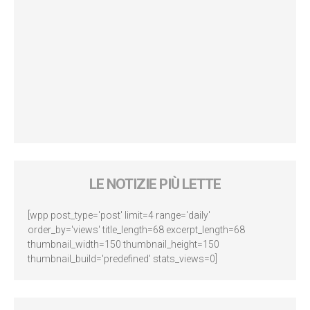
LE NOTIZIE PIÙ LETTE
[wpp post_type='post' limit=4 range='daily'
order_by='views' title_length=68 excerpt_length=68
thumbnail_width=150 thumbnail_height=150
thumbnail_build='predefined' stats_views=0]