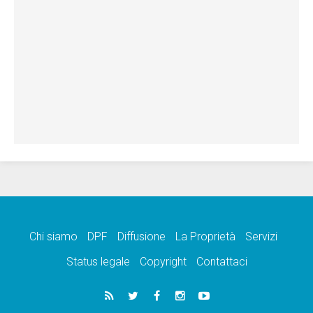
Chi siamo
DPF
Diffusione
La Proprietà
Servizi
Status legale
Copyright
Contattaci