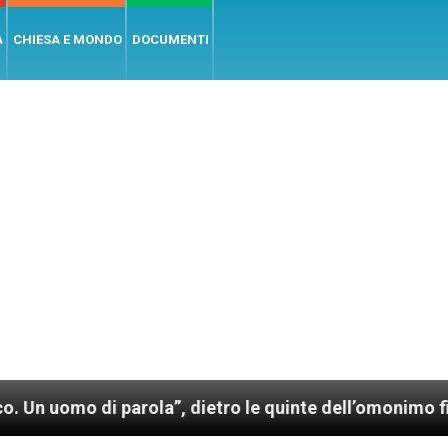
A
CHIESA E MONDO
DOCUMENTI
 parola”, dietro le quinte dell’omonimo film di Wim W