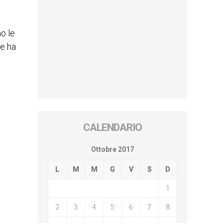
o le
ne ha
CALENDARIO
Ottobre 2017
L
M
M
G
V
S
D
1
2
3
4
5
6
7
8