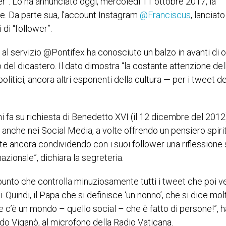
er”. Lo ha annunciato oggi, mercoledì 11 ottobre 2017, la
e. Da parte sua, l’account Instagram
@Franciscus
, lanciato
di “follower”.
i al servizio @Pontifex ha conosciuto un balzo in avanti di o
 del dicastero. Il dato dimostra “
la costante attenzione del
litici, ancora altri esponenti della cultura — per i tweet de
 fa su richiesta di Benedetto XVI (il 12 dicembre del 2012),
 anche nei Social Media, a volte offrendo un pensiero spirit
olte ancora condividendo con i suoi follower una riflessione
azionale”, dichiara la segreteria.
tal punto che controlla minuziosamente tutti i tweet che poi
. Quindi, il Papa che si definisce ‘un nonno’, che si dice mol
e c’è un mondo – quello social – che è fatto di persone!”, h
rdo Viganò, al microfono della Radio Vaticana.