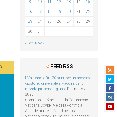
9
10
11
12
13
14
15
16
17
18
19
20
21
22
23
24
25
26
27
28
29
30
31
« Set
Nov »
FEED RSS
Il Vaticano offre 20 punti per un accesso
giusto ed universale ai vaccini, per un
mondo più sano e giusto
Dicembre 29,
2020
Comunicato Stampa della Commissione
Vaticana Covid-19 e della Pontificia
Accademia per la Vita The post Il
Vaticano offre 20 punti per un accesso