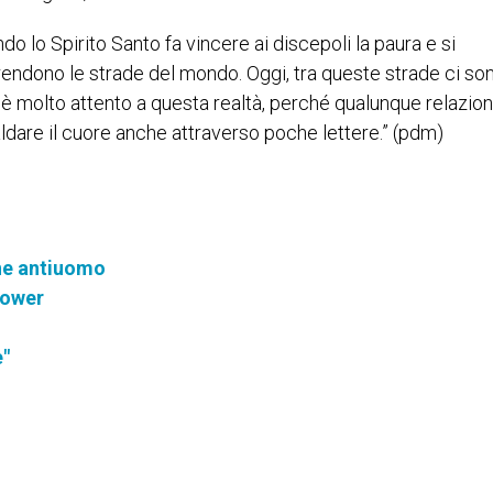
lo Spirito Santo fa vincere ai discepoli la paura e si
rendono le strade del mondo. Oggi, tra queste strade ci son
è molto attento a questa realtà, perché qualunque relazio
aldare il cuore anche attraverso poche lettere.” (pdm)
ne antiuomo
llower
e"