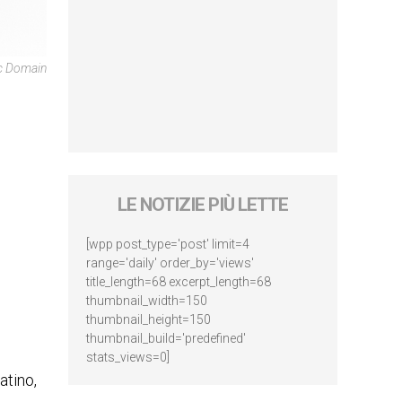
ic Domain
LE NOTIZIE PIÙ LETTE
[wpp post_type='post' limit=4
range='daily' order_by='views'
title_length=68 excerpt_length=68
thumbnail_width=150
thumbnail_height=150
thumbnail_build='predefined'
stats_views=0]
atino,