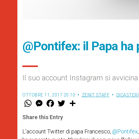
@Pontifex: il Papa ha p
Il suo account Instagram si avvicina
OTTOBRE 11, 2017 20:10
ZENIT STAFF
DICASTERI
W
M
F
T
S
h
e
a
w
h
a
s
c
i
a
t
s
e
t
r
Share this Entry
s
e
b
t
e
A
n
o
e
p
g
o
r
L’account Twitter di papa Francesco,
@Pontifex
p
e
k