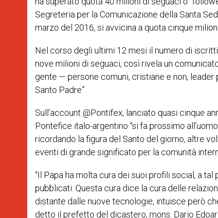
ha superato quota 40 milioni di seguaci o “follow
r
Segreteria per la Comunicazione della Santa Sed
marzo del 2016, si avvicina a quota cinque milioni 
Nel corso degli ultimi 12 mesi il numero di iscritt
nove milioni di seguaci, così rivela un comunicato
gente — persone comuni, cristiane e non, leader po
Santo Padre”.
Sull’account @Pontifex, lanciato quasi cinque anni
Pontefice italo-argentino “si fa prossimo all’uomo
ricordando la figura del Santo del giorno, altre v
eventi di grande significato per la comunità intern
“Il Papa ha molta cura dei suoi profili social, a 
pubblicati. Questa cura dice la cura delle relazioni
distante dalle nuove tecnologie, intuisce però ch
detto il prefetto del dicastero, mons. Dario Edoa