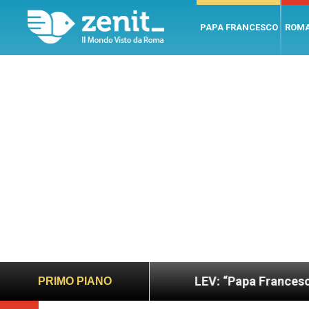
PAPA FRANCESCO
ROM
sano e giusto
LEV: “Papa Francesco. Un uomo di
PRIMO PIANO