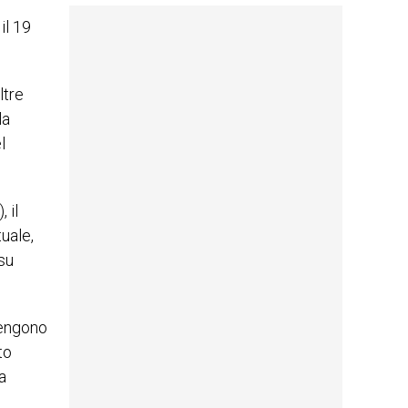
 il 19
ltre
la
l
 il
uale,
 su
 vengono
to
a