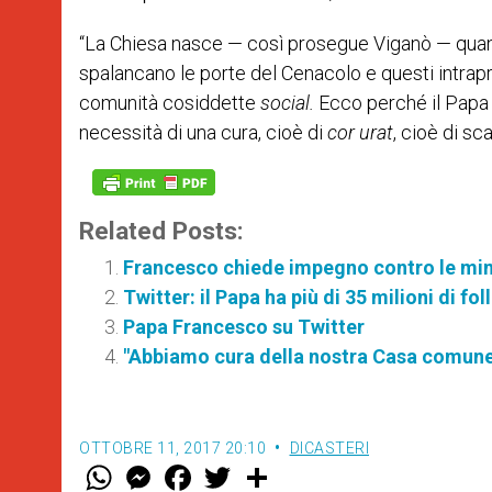
“La Chiesa nasce — così prosegue Viganò — quando 
spalancano le porte del Cenacolo e questi intrap
comunità cosiddette
social.
Ecco perché il Papa 
necessità di una cura, cioè di
cor urat
, cioè di sc
Related Posts:
Francesco chiede impegno contro le mi
Twitter: il Papa ha più di 35 milioni di fo
Papa Francesco su Twitter
"Abbiamo cura della nostra Casa comun
OTTOBRE 11, 2017 20:10
DICASTERI
W
M
F
T
S
h
e
a
w
h