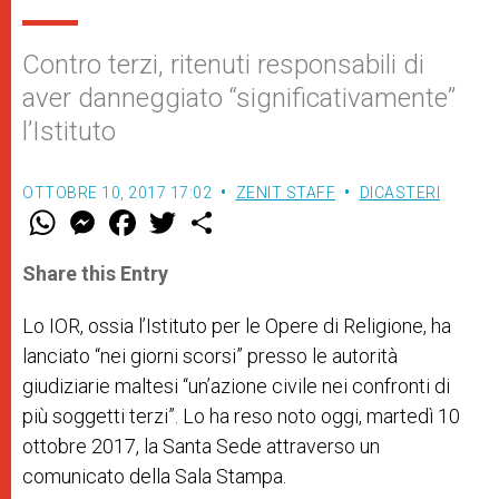
Contro terzi, ritenuti responsabili di
aver danneggiato “significativamente”
l’Istituto
OTTOBRE 10, 2017 17:02
ZENIT STAFF
DICASTERI
W
M
F
T
S
h
e
a
w
h
a
s
c
i
a
t
s
e
t
r
Share this Entry
s
e
b
t
e
A
n
o
e
p
g
o
r
Lo IOR, ossia l’Istituto per le Opere di Religione, ha
p
e
k
lanciato “nei giorni scorsi” presso le autorità
r
giudiziarie maltesi “un’azione civile nei confronti di
più soggetti terzi”. Lo ha reso noto oggi, martedì 10
ottobre 2017, la Santa Sede attraverso un
comunicato della Sala Stampa.