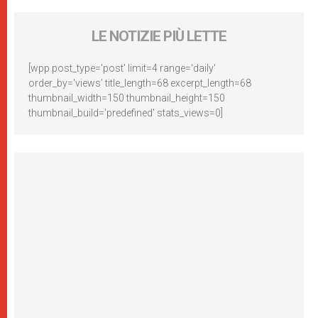
LE NOTIZIE PIÙ LETTE
[wpp post_type='post' limit=4 range='daily'
order_by='views' title_length=68 excerpt_length=68
thumbnail_width=150 thumbnail_height=150
thumbnail_build='predefined' stats_views=0]