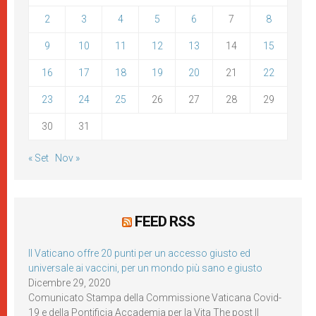
2
3
4
5
6
7
8
9
10
11
12
13
14
15
16
17
18
19
20
21
22
23
24
25
26
27
28
29
30
31
« Set
Nov »
FEED RSS
Il Vaticano offre 20 punti per un accesso giusto ed
universale ai vaccini, per un mondo più sano e giusto
Dicembre 29, 2020
Comunicato Stampa della Commissione Vaticana Covid-
19 e della Pontificia Accademia per la Vita The post Il