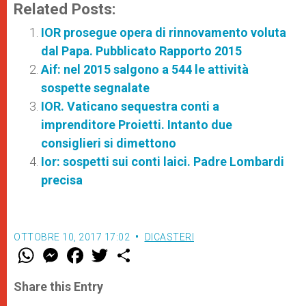
Related Posts:
IOR prosegue opera di rinnovamento voluta
dal Papa. Pubblicato Rapporto 2015
Aif: nel 2015 salgono a 544 le attività
sospette segnalate
IOR. Vaticano sequestra conti a
imprenditore Proietti. Intanto due
consiglieri si dimettono
Ior: sospetti sui conti laici. Padre Lombardi
precisa
OTTOBRE 10, 2017 17:02
DICASTERI
W
M
F
T
S
h
e
a
w
h
a
s
c
i
a
t
s
e
t
r
Share this Entry
s
e
b
t
e
A
n
o
e