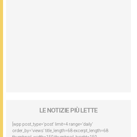
LE NOTIZIE PIÙ LETTE
[wpp post_type='post' limit=4 range='daily'
order_by='views' title_length=68 excerpt_length=68
thumbnail_width=150 thumbnail_height=150