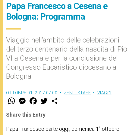
Papa Francesco a Cesena e
Bologna: Programma
Viaggio nell’ambito delle celebrazioni
del terzo centenario della nascita di Pio
VI a Cesena e per la conclusione del
Congresso Eucaristico diocesano a
Bologna
OTTOBRE 01, 2017 07:00
ZENIT STAFF
VIAGGI
W
M
F
T
S
h
e
a
w
h
a
s
c
i
a
t
s
e
t
r
Share this Entry
s
e
b
t
e
A
n
o
e
p
g
o
r
Papa Francesco parte oggi, domenica 1° ottobre
p
e
k