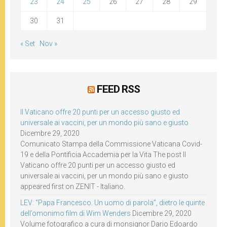
23
24
25
26
27
28
29
30
31
« Set
Nov »
FEED RSS
Il Vaticano offre 20 punti per un accesso giusto ed
universale ai vaccini, per un mondo più sano e giusto
Dicembre 29, 2020
Comunicato Stampa della Commissione Vaticana Covid-
19 e della Pontificia Accademia per la Vita The post Il
Vaticano offre 20 punti per un accesso giusto ed
universale ai vaccini, per un mondo più sano e giusto
appeared first on ZENIT - Italiano.
LEV: “Papa Francesco. Un uomo di parola”, dietro le quinte
dell’omonimo film di Wim Wenders
Dicembre 29, 2020
Volume fotografico a cura di monsignor Dario Edoardo