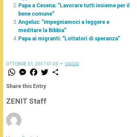
Papa a Cesena: “Lavorare tutti insieme per il
bene comune”
Angelus: “impegniamoci a leggere e
meditare la Bibbia”
Papa ai migranti: “Lottatori di speranza”
OTTOBRE 01, 2017 07:00
VIAGGI
W
M
F
T
S
h
e
a
w
h
a
s
c
i
a
t
s
e
t
r
Share this Entry
s
e
b
t
e
A
n
o
e
p
g
o
r
ZENIT Staff
p
e
k
r