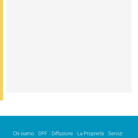
Chi siamo
DPF
Diffusione
La Proprietà
Servizi