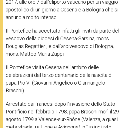
2017, alle ore 7 dall’eliporto vaticano per un viaggio
r
apostolico
di un giorno
a
Cesena e a Bologna
che si
annuncia molto intenso.
Il Pontefice ha accettato infatti gli inviti da parte del
vescovo della diocesi di Cesena-Sarsina, mons.
Douglas Regattieri, e dall’arcivescovo di Bologna,
mons. Matteo Maria Zuppi.
Il Pontefice visita Cesena nell’ambito delle
celebrazioni del terzo centenario della nascita di
papa Pio VI (Giovanni Angelico o Giannangelo
Braschi).
Arrestato dai francesi dopo l’invasione dello Stato
Pontificio nel febbraio 1798, papa Braschi morì il 29
agosto 1799 a Valence-sur-Rhône (Valenza, a quasi
meta strada tra Lione e Avignone) in
“
un ingiusto