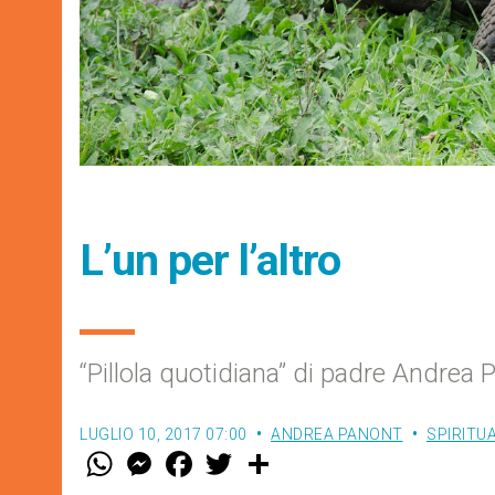
L’un per l’altro
“Pillola quotidiana” di padre Andrea 
LUGLIO 10, 2017 07:00
ANDREA PANONT
SPIRITU
W
M
F
T
S
h
e
a
w
h
a
s
c
i
a