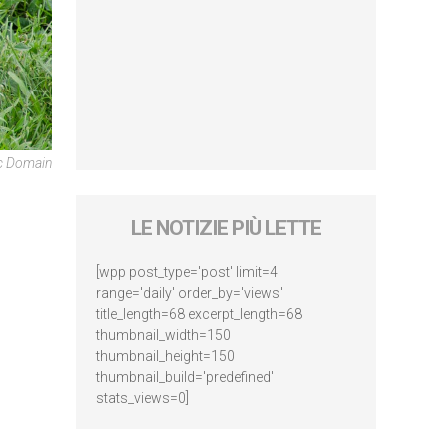
ic Domain
LE NOTIZIE PIÙ LETTE
[wpp post_type='post' limit=4
range='daily' order_by='views'
title_length=68 excerpt_length=68
thumbnail_width=150
thumbnail_height=150
thumbnail_build='predefined'
stats_views=0]