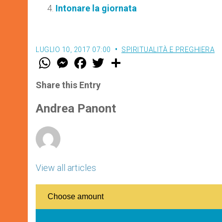
Intonare la giornata
LUGLIO 10, 2017 07:00
SPIRITUALITÀ E PREGHIERA
W
M
F
T
S
h
e
a
w
h
a
s
c
i
a
t
s
e
t
r
Share this Entry
s
e
b
t
e
A
n
o
e
p
g
o
r
Andrea Panont
p
e
k
r
View all articles