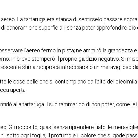
aereo. La tartaruga era stanca di sentirselo passare sopra
 di panoramiche superficiali, senza poter approfondire ciò
 osservare l’aereo fermo in pista; ne ammirò la grandezza 
mo. In breve stemperò il proprio giudizio negativo. Si mis
n crescente stima reciproca intrecciarono un meraviglioso di
te le cose belle che si contemplano dall’alto dei diecimila
occa aperta.
fidò alla tartaruga il suo rammarico di non poter, come lei,
reo. Gli raccontò, quasi senza riprendere fiato, le meraviglie
ni, sotto ogni foglia, il profumo e il colore che si gode pa