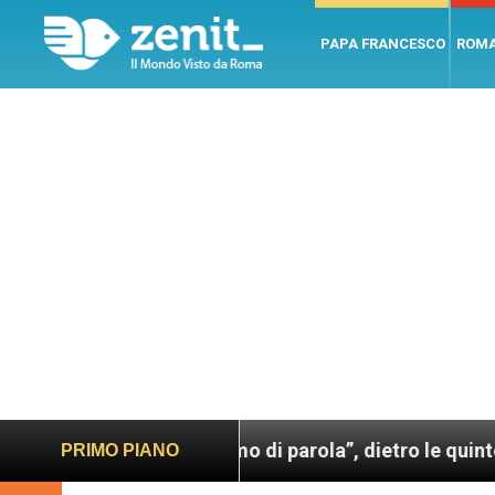
PAPA FRANCESCO
ROM
sco. Un uomo di parola”, dietro le quinte dell’omonim
PRIMO PIANO