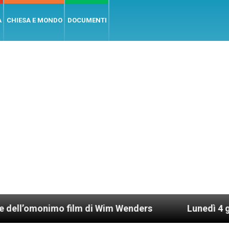
A
CHIESA E MONDO
DOCUMENTI
o film di Wim Wenders
Lunedì 4 gennaio 2021: P