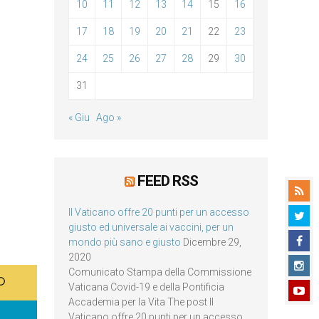
10
11
12
13
14
15
16
17
18
19
20
21
22
23
24
25
26
27
28
29
30
31
« Giu
Ago »
FEED RSS
Il Vaticano offre 20 punti per un accesso
giusto ed universale ai vaccini, per un
mondo più sano e giusto
Dicembre 29,
2020
Comunicato Stampa della Commissione
Vaticana Covid-19 e della Pontificia
Accademia per la Vita The post Il
Vaticano offre 20 punti per un accesso