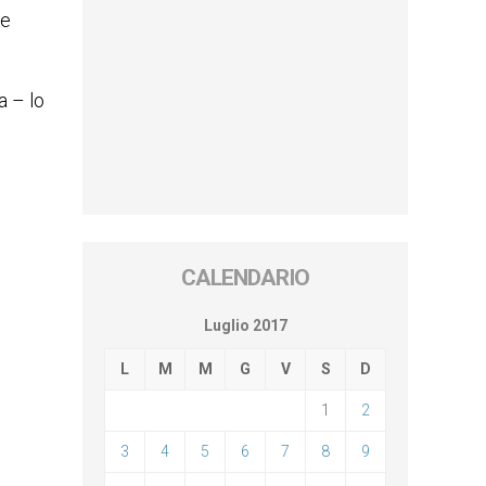
le
a – lo
CALENDARIO
Luglio 2017
L
M
M
G
V
S
D
1
2
3
4
5
6
7
8
9