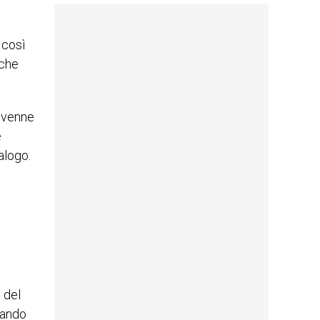
 così
 che
e venne
e
alogo.
 del
ssando