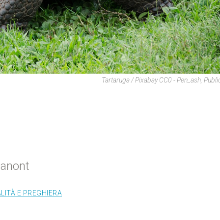
Tartaruga / Pixabay CC0 - Pen_ash, Publ
Panont
ALITÀ E PREGHIERA