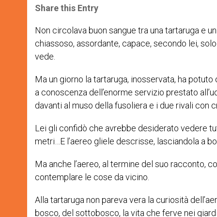
t
s
e
t
r
Share this Entry
s
e
b
t
e
A
n
o
e
p
g
o
r
Non circolava buon sangue tra una tartaruga e un 
p
e
k
chiassoso, assordante, capace, secondo lei, solo
r
vede.
Ma un giorno la tartaruga, inosservata, ha potuto
a conoscenza dell’enorme servizio prestato all’uo
davanti al muso della fusoliera e i due rivali co
Lei gli confidò che avrebbe desiderato vedere tut
metri…E l’aereo gliele descrisse, lasciandola a b
Ma anche l’aereo, al termine del suo racconto, con
contemplare le cose da vicino.
Alla tartaruga non pareva vera la curiosità dell’ae
bosco, del sottobosco, la vita che ferve nei giardi