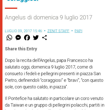
Angelus di domenica 9 luglio 2017
LUGLIO 09, 2017 15:46
ZENIT STAFF
PAPI
W
M
F
T
S
h
e
a
w
h
a
s
c
i
a
t
s
e
t
r
Share this Entry
s
e
b
t
e
A
n
o
e
p
g
o
r
Dopo la recita dell’Angelus, papa Francesco ha
p
e
k
salutato oggi, domenica 9 luglio 2017, come di
r
consueto i fedeli e pellegrini presenti in piazza San
Pietro, definendoli “
coraggiosi” e “bravi”, “con questo
sole, con questo caldo, in piazza”.
Il Pontefice ha salutato in particolare un coro venuto
da Taiwan e un gruppo di pellegrini polacchi, partiti in