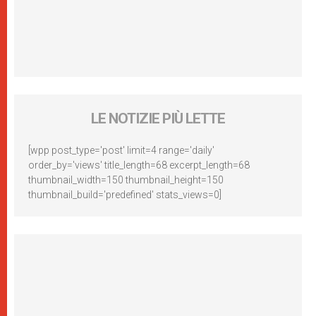
LE NOTIZIE PIÙ LETTE
[wpp post_type='post' limit=4 range='daily'
order_by='views' title_length=68 excerpt_length=68
thumbnail_width=150 thumbnail_height=150
thumbnail_build='predefined' stats_views=0]