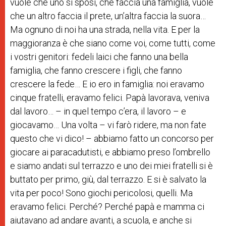
vuole che uno si sposi, che faccia una famiglia, vuole
che un altro faccia il prete, un’altra faccia la suora…
Ma ognuno di noi ha una strada, nella vita. E per la
maggioranza è che siano come voi, come tutti, come
i vostri genitori: fedeli laici che fanno una bella
famiglia, che fanno crescere i figli, che fanno
crescere la fede… E io ero in famiglia: noi eravamo
cinque fratelli, eravamo felici. Papà lavorava, veniva
dal lavoro… – in quel tempo c’era, il lavoro – e
giocavamo… Una volta – vi farò ridere, ma non fate
questo che vi dico! – abbiamo fatto un concorso per
giocare ai paracadutisti, e abbiamo preso l’ombrello
e siamo andati sul terrazzo e uno dei miei fratelli si è
buttato per primo, giù, dal terrazzo. E si è salvato la
vita per poco! Sono giochi pericolosi, quelli. Ma
eravamo felici. Perché? Perché papà e mamma ci
aiutavano ad andare avanti, a scuola, e anche si