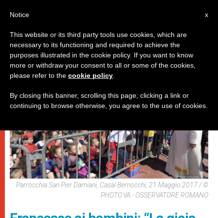
IT
Notice
x
This website or its third party tools use cookies, which are
necessary to its functioning and required to achieve the
PAPI
purposes illustrated in the cookie policy. If you want to know
more or withdraw your consent to all or some of the cookies,
please refer to the
cookie policy
.
By closing this banner, scrolling this page, clicking a link or
continuing to browse otherwise, you agree to the use of cookies.
Parrocchia San Pier Damiani, Casal Bernocchi, 21 Maggio 2017 / ©
PHOTO.VA - OSSERVATORE ROMANO