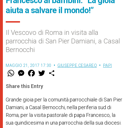
Francesco ai bambini: “La gioia
aiuta a salvare il mondo!”
Il Vescovo di Roma in visita alla
parrocchia di San Pier Damiani, a Casal
Bernocchi
MAGGIO 21, 2017 17:30
GIUSEPPE CESAREO
PAPI
W
M
F
T
S
h
e
a
w
h
a
s
c
i
a
t
s
e
t
r
Share this Entry
s
e
b
t
e
A
n
o
e
p
g
o
r
Grande gioia per la comunità parrocchiale di San Pier
p
e
k
Damiani, a Casal Bernocchi, nella periferia sud di
r
Roma, per la visita pastorale di papa Francesco, la
sua quindicesima in una parrocchia della sua diocesi.