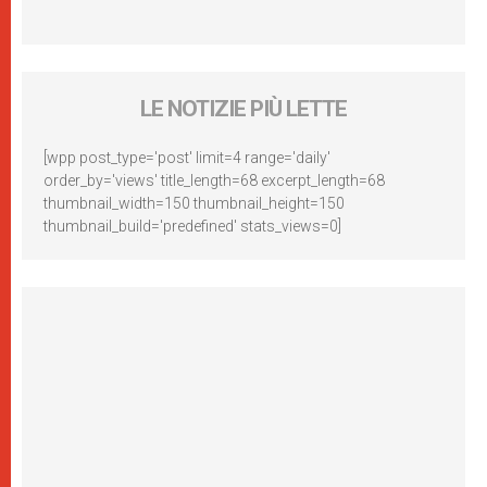
LE NOTIZIE PIÙ LETTE
[wpp post_type='post' limit=4 range='daily'
order_by='views' title_length=68 excerpt_length=68
thumbnail_width=150 thumbnail_height=150
thumbnail_build='predefined' stats_views=0]