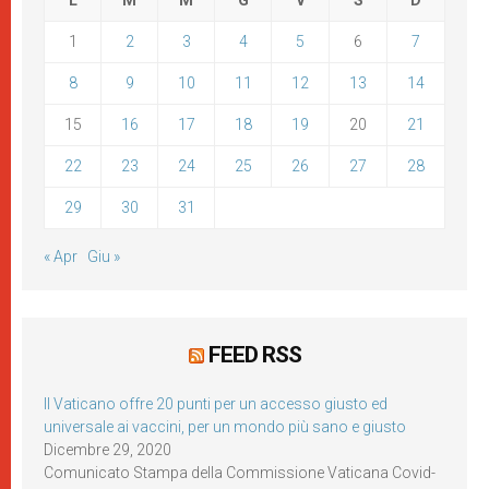
L
M
M
G
V
S
D
1
2
3
4
5
6
7
8
9
10
11
12
13
14
15
16
17
18
19
20
21
22
23
24
25
26
27
28
29
30
31
« Apr
Giu »
FEED RSS
Il Vaticano offre 20 punti per un accesso giusto ed
universale ai vaccini, per un mondo più sano e giusto
Dicembre 29, 2020
Comunicato Stampa della Commissione Vaticana Covid-