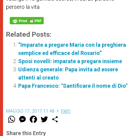
persero la vita.
Related Posts:
“Imparate a pregare Maria con la preghiera
semplice ed efficace del Rosario”
Sposi novelli: imparate a pregare insieme
Udienza generale: Papa invita ad essere
attenti al creato
Papa Francesco: "Santificare il nome di Dio"
MAGGIO 17, 2017 11:48
PAPI
W
M
F
T
S
h
e
a
w
h
a
s
c
i
a
t
s
e
t
r
Share this Entry