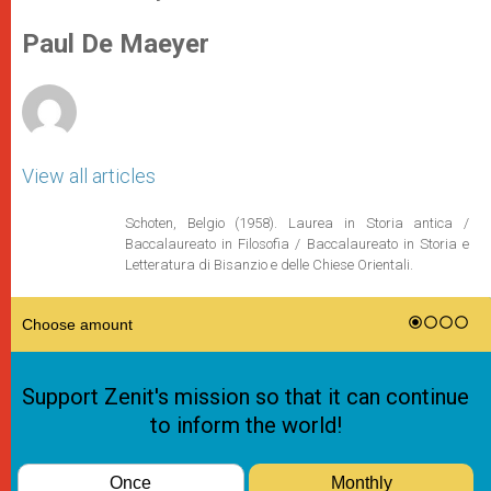
s
e
b
t
e
A
n
o
e
p
g
o
r
Paul De Maeyer
p
e
k
r
View all articles
Schoten, Belgio (1958). Laurea in Storia antica /
Baccalaureato in Filosofia / Baccalaureato in Storia e
Letteratura di Bisanzio e delle Chiese Orientali.