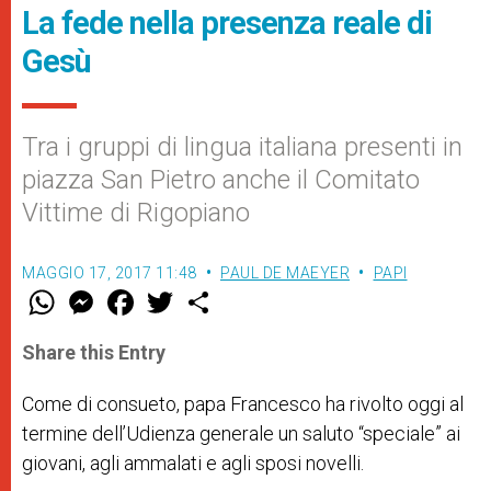
La fede nella presenza reale di
Gesù
Tra i gruppi di lingua italiana presenti in
piazza San Pietro anche il Comitato
Vittime di Rigopiano
MAGGIO 17, 2017 11:48
PAUL DE MAEYER
PAPI
W
M
F
T
S
h
e
a
w
h
a
s
c
i
a
t
s
e
t
r
Share this Entry
s
e
b
t
e
A
n
o
e
p
g
o
r
Come di consueto, papa Francesco ha rivolto oggi al
p
e
k
termine dell’Udienza generale un saluto “speciale” ai
r
giovani, agli ammalati e agli sposi novelli.