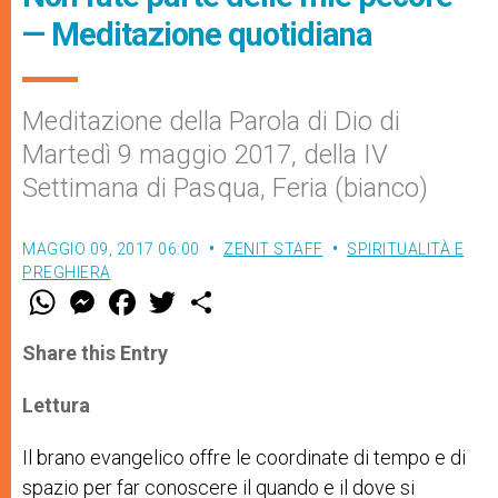
— Meditazione quotidiana
Meditazione della Parola di Dio di
Martedì 9 maggio 2017, della IV
Settimana di Pasqua, Feria (bianco)
MAGGIO 09, 2017 06:00
ZENIT STAFF
SPIRITUALITÀ E
PREGHIERA
W
M
F
T
S
h
e
a
w
h
a
s
c
i
a
t
s
e
t
r
Share this Entry
s
e
b
t
e
A
n
o
e
p
g
o
r
Lettura
p
e
k
r
Il brano evangelico offre le coordinate di tempo e di
spazio per far conoscere il quando e il dove si