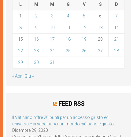
L
M
M
G
V
S
D
1
2
3
4
5
6
7
8
9
10
11
12
13
14
15
16
17
18
19
20
21
22
23
24
25
26
27
28
29
30
31
« Apr
Giu »
FEED RSS
Il Vaticano offre 20 punti per un accesso giusto ed
universale ai vaccini, per un mondo più sano e giusto
Dicembre 29, 2020
Comunicato Stampa della Commissione Vaticana Covid-