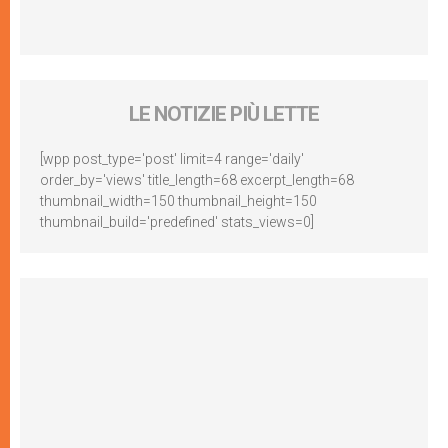
LE NOTIZIE PIÙ LETTE
[wpp post_type='post' limit=4 range='daily'
order_by='views' title_length=68 excerpt_length=68
thumbnail_width=150 thumbnail_height=150
thumbnail_build='predefined' stats_views=0]