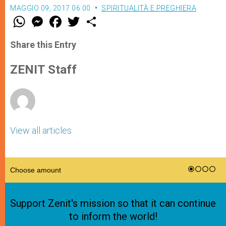
MAGGIO 09, 2017 06:00
SPIRITUALITÀ E PREGHIERA
W
M
F
T
S
h
e
a
w
h
a
s
c
i
a
t
s
e
t
r
Share this Entry
s
e
b
t
e
A
n
o
e
p
g
o
r
ZENIT Staff
p
e
k
r
View all articles