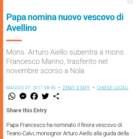
3.0
Papa nomina nuovo vescovo di
Avellino
Mons. Arturo Aiello subentra a mons.
Francesco Marino, trasferito nel
novembre scorso a Nola
MAGGIO 07, 2017 08:45
ZENIT STAFF
CHIESE LOCALI
W
M
F
T
S
h
e
a
w
h
a
s
c
i
a
t
s
e
t
r
Share this Entry
s
e
b
t
e
A
n
o
e
p
g
o
r
Papa Francesco ha nominato il finora vescovo di
p
e
k
Teano-Calvi, monsignor Arturo Aiello alla guida della
r