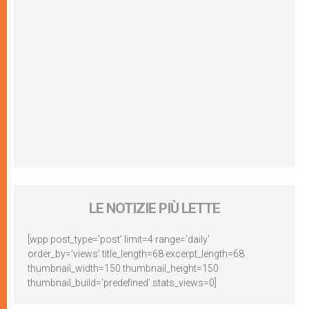
LE NOTIZIE PIÙ LETTE
[wpp post_type='post' limit=4 range='daily'
order_by='views' title_length=68 excerpt_length=68
thumbnail_width=150 thumbnail_height=150
thumbnail_build='predefined' stats_views=0]