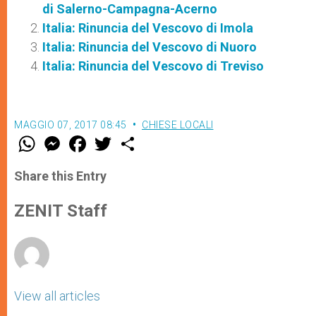
di Salerno-Campagna-Acerno
Italia: Rinuncia del Vescovo di Imola
Italia: Rinuncia del Vescovo di Nuoro
Italia: Rinuncia del Vescovo di Treviso
MAGGIO 07, 2017 08:45
CHIESE LOCALI
W
M
F
T
S
h
e
a
w
h
a
s
c
i
a
t
s
e
t
r
Share this Entry
s
e
b
t
e
A
n
o
e
p
g
o
r
ZENIT Staff
p
e
k
r
View all articles