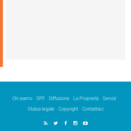
Chi siamo
DPF
Diffusione
La Proprietà
Servizi
Status legale
Copyright
Contattaci