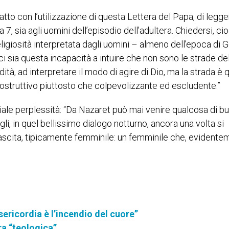
to con l’utilizzazione di questa Lettera del Papa, di legge
 7, sia agli uomini dell’episodio dell’adultera. Chiedersi, cio
eligiosità interpretata dagli uomini – almeno dell’epoca di
i sia questa incapacità a intuire che non sono le strade de
dità, ad interpretare il modo di agire di Dio, ma la strada è 
costruttivo piuttosto che colpevolizzante ed escludente.”
iale perplessità: “Da Nazaret può mai venire qualcosa di b
Egli, in quel bellissimo dialogo notturno, ancora una volta si
nascita, tipicamente femminile: un femminile che, evidente
isericordia è l’incendio del cuore”
ra “teologica”