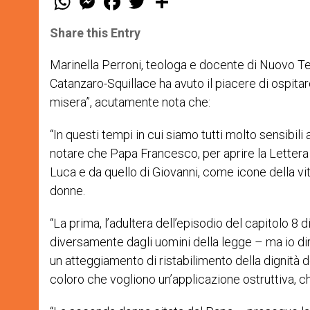
h
e
a
w
h
a
s
c
i
a
t
s
e
t
r
Share this Entry
s
e
b
t
e
A
n
o
e
p
g
o
r
Marinella Perroni, teologa e docente di Nuovo Te
p
e
k
Catanzaro-Squillace ha avuto il piacere di ospita
r
misera”, acutamente nota che:
“In questi tempi in cui siamo tutti molto sensibili 
notare che Papa Francesco, per aprire la Lettera 
Luca e da quello di Giovanni, come icone della vi
donne.
“La prima, l’adultera dell’episodio del capitolo 8
diversamente dagli uomini della legge – ma io dir
un atteggiamento di ristabilimento della dignità d
coloro che vogliono un’applicazione ostruttiva, ch