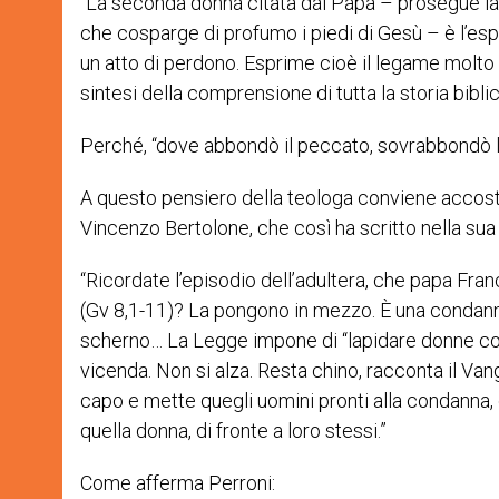
“La seconda donna citata dal Papa – prosegue la 
che cosparge di profumo i piedi di Gesù – è l’e
un atto di perdono. Esprime cioè il legame molto
sintesi della comprensione di tutta la storia biblic
Perché, “dove abbondò il peccato, sovrabbondò l
A questo pensiero della teologa conviene accosta
Vincenzo Bertolone, che così ha scritto nella sua 
“Ricordate l’episodio dell’adultera, che papa Fran
(Gv 8,1-11)? La pongono in mezzo. È una condannat
scherno… La Legge impone di “lapidare donne co
vicenda. Non si alza. Resta chino, racconta il Vang
capo e mette quegli uomini pronti alla condanna, co
quella donna, di fronte a loro stessi.”
Come afferma Perroni: