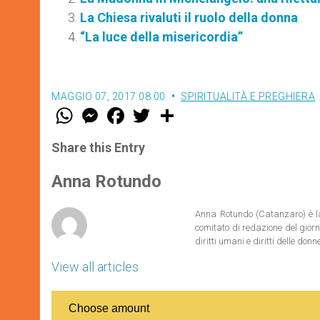
La Chiesa rivaluti il ruolo della donna
“La luce della misericordia”
MAGGIO 07, 2017 08:00
SPIRITUALITÀ E PREGHIERA
W
M
F
T
S
h
e
a
w
h
a
s
c
i
a
t
s
e
t
r
Share this Entry
s
e
b
t
e
A
n
o
e
p
g
o
r
Anna Rotundo
p
e
k
r
Anna Rotundo (Catanzaro) è lau
comitato di redazione del giorna
diritti umani e diritti delle donne
View all articles