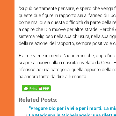
“Si può certamente pensare, e spero che venga fat
queste due figure in rapporto sia al fariseo di Luca
come mai ci sia questa difficoltà da parte della r
a capire che Dio muove per altre strade. Perché c
sistema religioso nella sua chiusura, nella sua rigi
della relazione, del rapporto, sempre positivo e 
E a me viene in mente Nicodemo, che, dopo l’iniz
si apre al nuovo: alla ri-nascita, rivelata da Gesù. 
riferisce ad una categoria, quella appunto della 
ha ancora tanto da dire all’umanità.
Related Posts:
"Pregare Dio per i vivi e per i morti. La m
La Madonna in Michelangelo: una rilettu