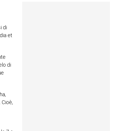
i di
dia et
nte
elo di
ue
ha,
 Cioè,
i