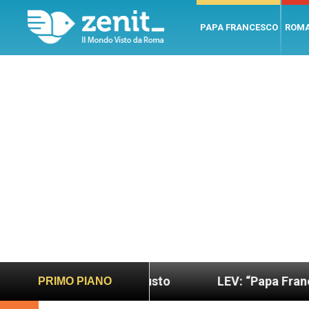
PAPA FRANCESCO
ROM
sano e giusto
LEV: “Papa Francesco. Un uomo di
PRIMO PIANO