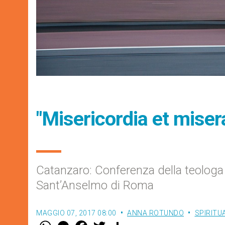
"Misericordia et misera
Catanzaro: Conferenza della teologa 
Sant’Anselmo di Roma
MAGGIO 07, 2017 08:00
ANNA ROTUNDO
SPIRITU
W
M
F
T
S