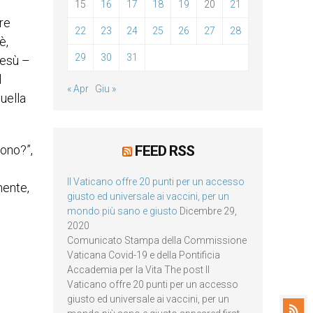
15
16
17
18
19
20
21
re
22
23
24
25
26
27
28
è,
29
30
31
 Gesù –
l
« Apr
Giu »
quella
FEED RSS
uono?”,
Il Vaticano offre 20 punti per un accesso
mente,
giusto ed universale ai vaccini, per un
mondo più sano e giusto
Dicembre 29,
2020
Comunicato Stampa della Commissione
Vaticana Covid-19 e della Pontificia
Accademia per la Vita The post Il
Vaticano offre 20 punti per un accesso
giusto ed universale ai vaccini, per un