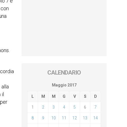
lo 7 e
 con
una
mons.
icordia
CALENDARIO
Maggio 2017
alla
il
L
M
M
G
V
S
D
 per
1
2
3
4
5
6
7
8
9
10
11
12
13
14