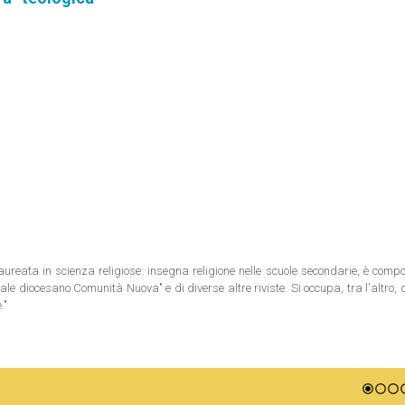
reata in scienza religiose: insegna religione nelle scuole secondarie, è comp
le diocesano Comunità Nuova" e di diverse altre riviste. Si occupa, tra l'altro, d
."