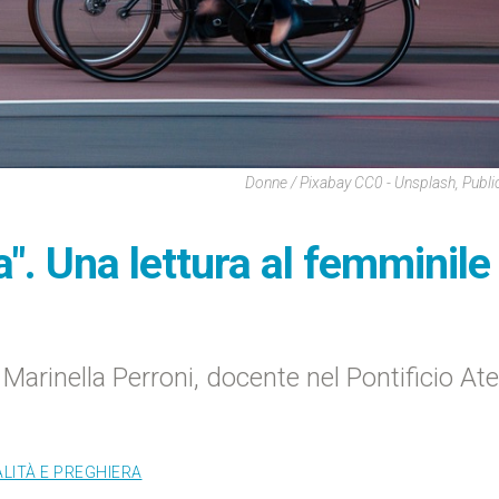
Donne / Pixabay CC0 - Unsplash, Publ
". Una lettura al femminile
Marinella Perroni, docente nel Pontificio At
ALITÀ E PREGHIERA