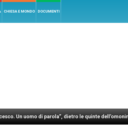
A
CHIESA E MONDO
DOCUMENTI
 parola”, dietro le quinte dell’omonimo film di Wim W