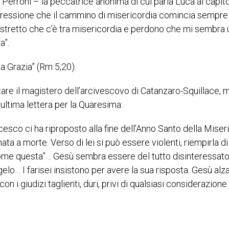
Perroni – la peccatrice anonima di cui parla Luca al capito
spressione che il cammino di misericordia comincia sempre
 stretto che c’è tra misericordia e perdono che mi sembra 
a”.
a Grazia” (Rm 5,20).
re il magistero dell’arcivescovo di Catanzaro-Squillace, 
ultima lettera per la Quaresima:
cesco ci ha riproposto alla fine dell’Anno Santo della Miser
a a morte. Verso di lei si può essere violenti, riempirla di
me questa”… Gesù sembra essere del tutto disinteressato 
elo… I farisei insistono per avere la sua risposta. Gesù alza 
n i giudizi taglienti, duri, privi di qualsiasi considerazione