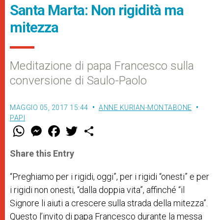
Santa Marta: Non rigidità ma
mitezza
Meditazione di papa Francesco sulla
conversione di Saulo-Paolo
MAGGIO 05, 2017 15:44
ANNE KURIAN-MONTABONE
PAPI
W
M
F
T
S
h
e
a
w
h
a
s
c
i
a
t
s
e
t
r
Share this Entry
s
e
b
t
e
A
n
o
e
p
g
o
r
“Preghiamo per i rigidi, oggi”, per i rigidi “onesti” e per
p
e
k
i rigidi non onesti, “dalla doppia vita”, affinché “il
r
Signore li aiuti a crescere sulla strada della mitezza”.
Questo l’invito di papa Francesco durante la messa