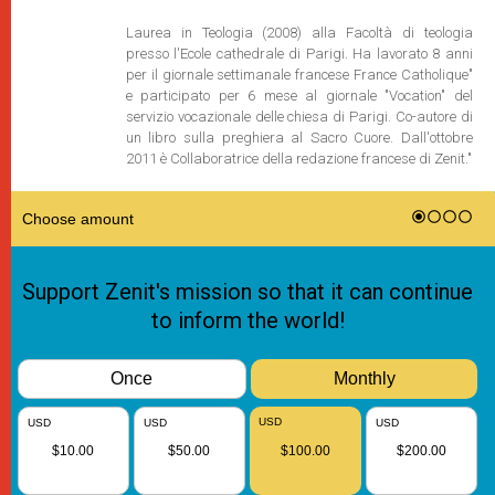
Laurea in Teologia (2008) alla Facoltà di teologia
presso l'Ecole cathedrale di Parigi. Ha lavorato 8 anni
per il giornale settimanale francese France Catholique"
e participato per 6 mese al giornale "Vocation" del
servizio vocazionale delle chiesa di Parigi. Co-autore di
un libro sulla preghiera al Sacro Cuore. Dall'ottobre
2011 è Collaboratrice della redazione francese di Zenit."