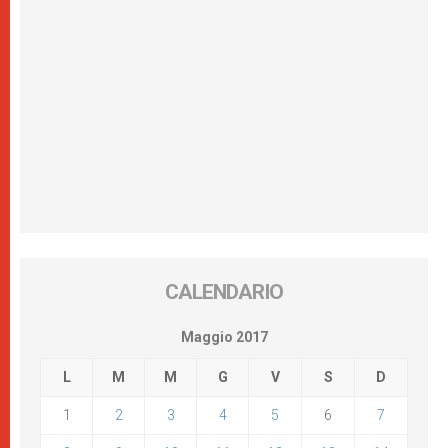
CALENDARIO
Maggio 2017
L
M
M
G
V
S
D
1
2
3
4
5
6
7