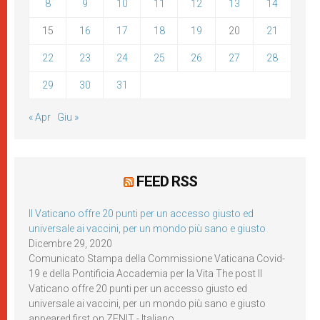
8
9
10
11
12
13
14
15
16
17
18
19
20
21
22
23
24
25
26
27
28
29
30
31
« Apr
Giu »
FEED RSS
Il Vaticano offre 20 punti per un accesso giusto ed
universale ai vaccini, per un mondo più sano e giusto
Dicembre 29, 2020
Comunicato Stampa della Commissione Vaticana Covid-
19 e della Pontificia Accademia per la Vita The post Il
Vaticano offre 20 punti per un accesso giusto ed
universale ai vaccini, per un mondo più sano e giusto
appeared first on ZENIT - Italiano.