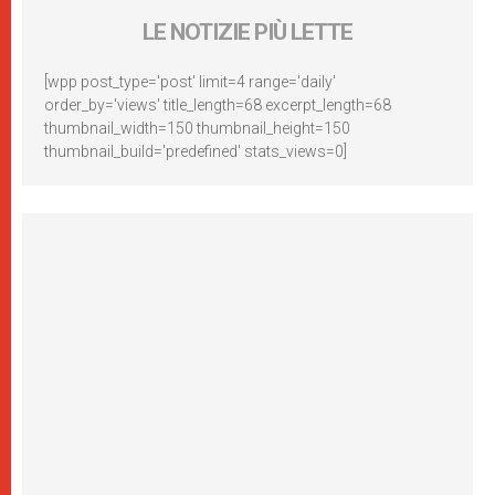
LE NOTIZIE PIÙ LETTE
[wpp post_type='post' limit=4 range='daily'
order_by='views' title_length=68 excerpt_length=68
thumbnail_width=150 thumbnail_height=150
thumbnail_build='predefined' stats_views=0]