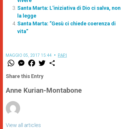
vivere”
Santa Marta: L’iniziativa di Dio ci salva, non
la legge
Santa Marta: “Gesù ci chiede coerenza di
vita”
MAGGIO 05, 2017 15:44
PAPI
W
M
F
T
S
h
e
a
w
h
a
s
c
i
a
t
s
e
t
r
Share this Entry
s
e
b
t
e
A
n
o
e
p
g
o
r
Anne Kurian-Montabone
p
e
k
r
View all articles