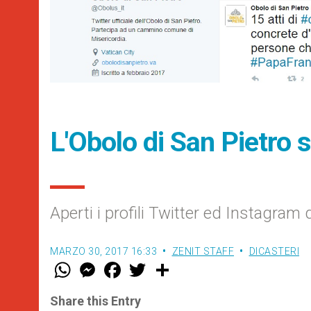
L'Obolo di San Pietro 
Aperti i profili Twitter ed Instagram d
MARZO 30, 2017 16:33
ZENIT STAFF
DICASTERI
W
M
F
T
S
h
e
a
w
h
a
s
c
i
a
t
s
e
t
r
Share this Entry
s
e
b
t
e