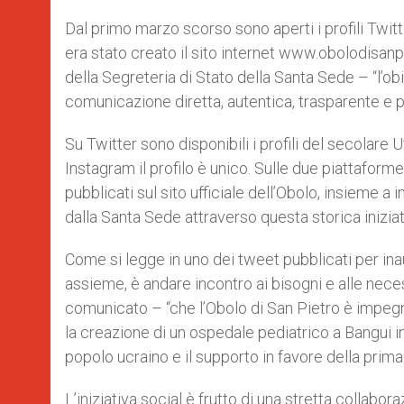
A
n
o
e
p
g
o
r
Dal primo marzo scorso sono aperti i profili Twit
p
e
k
era stato creato il sito internet www.obolodisanp
r
della Segreteria di Stato della Santa Sede – “l’obi
comunicazione diretta, autentica, trasparente e pa
Su Twitter sono disponibili i profili del secolare U
Instagram il profilo è unico. Sulle due piattafo
pubblicati sul sito ufficiale dell’Obolo, insieme a
dalla Santa Sede attraverso questa storica iniziati
Come si legge in uno dei tweet pubblicati per ina
assieme, è andare incontro ai bisogni e alle nece
comunicato – “che l’Obolo di San Pietro è impegn
la creazione di un ospedale pediatrico a Bangui in 
popolo ucraino e il supporto in favore della prima 
L’iniziativa social è frutto di una stretta collabora