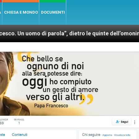
A
CHIESA E MONDO
DOCUMENTI
mo di parola”, dietro le quinte dell’omonimo film di 