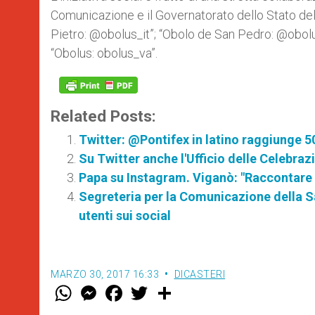
Comunicazione e il Governatorato dello Stato della
Pietro: @obolus_it”; “Obolo de San Pedro: @obolus
“Obolus: obolus_va”.
Related Posts:
Twitter: @Pontifex in latino raggiunge 5
Su Twitter anche l'Ufficio delle Celebrazi
Papa su Instagram. Viganò: "Raccontare 
Segreteria per la Comunicazione della S
utenti sui social
MARZO 30, 2017 16:33
DICASTERI
W
M
F
T
S
h
e
a
w
h
a
s
c
i
a