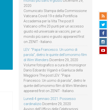
mondo più sano e giusto
Dicembre 29,
2020
Comunicato Stampa della Commissione
Vaticana Covid-19 e della Pontificia
Accademia per la Vita The post Il
Vaticano offre 20 punti per un accesso
giusto ed universale ai vaccini, per un
mondo più sano e giusto appeared first
on ZENIT - Italiano.
LEV: “Papa Francesco. Un uomo di
parola”, dietro le quinte dell’omonimo film
di Wim Wenders
Dicembre 29, 2020
Volume fotografico a cura di monsignor
Dario Edoardo Viganò e Gianluca della
Maggiore The post LEV: “Papa
Francesco. Un uomo di parola”, dietro le
quinte dell’omonimo film di Wim Wenders
appeared first on ZENIT - Italiano.
Lunedì 4 gennaio 2021: Possesso
cardinalizio
Dicembre 29, 2020
Avviso dell’Ufficio delle Celebrazioni