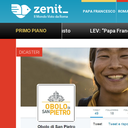
PAPA FRANCESCO
ROM
o più sano e giusto
LEV: “Papa Francesco. Un uo
PRIMO PIANO
DICASTERI