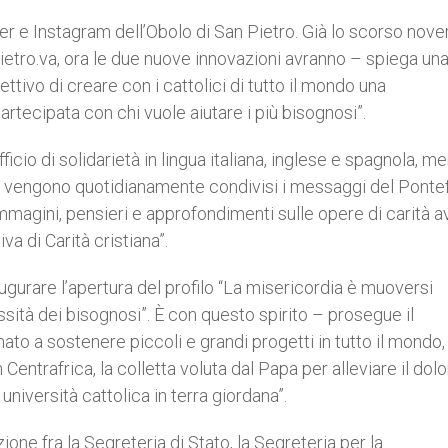
ter e Instagram dell’Obolo di San Pietro. Già lo scorso nov
ietro.va, ora le due nuove innovazioni avranno – spiega un
ettivo di creare con i cattolici di tutto il mondo una
rtecipata con chi vuole aiutare i più bisognosi”.
fficio di solidarietà in lingua italiana, inglese e spagnola, m
rme vengono quotidianamente condivisi i messaggi del Ponte
 immagini, pensieri e approfondimenti sulle opere di carità a
va di Carità cristiana”.
ugurare l’apertura del profilo “La misericordia è muoversi
ssità dei bisognosi”. È con questo spirito – prosegue il
ato a sostenere piccoli e grandi progetti in tutto il mondo
Centrafrica, la colletta voluta dal Papa per alleviare il dolo
università cattolica in terra giordana”.
zione fra la Segreteria di Stato, la Segreteria per la