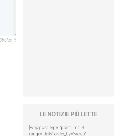
bolus_it
LE NOTIZIE PIÙ LETTE
[wpp post_type='post' limit=4
range='daily' order_by='views'