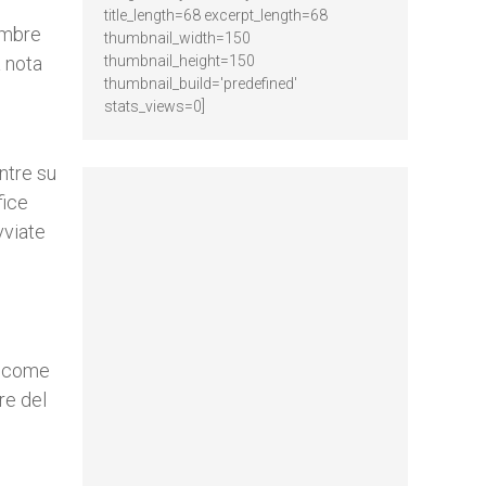
title_length=68 excerpt_length=68
embre
thumbnail_width=150
a nota
thumbnail_height=150
thumbnail_build='predefined'
stats_views=0]
entre su
fice
vviate
, come
re del