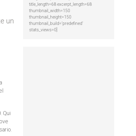
title_length=68 excerpt_length=68
thumbnail_width=150
thumbnail_height=150
te un
thumbnail_build='predefined'
stats_views=0]
a
el
. Qui
dove
sario.