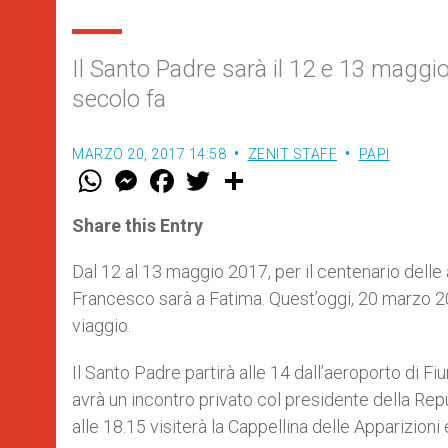
Il Santo Padre sarà il 12 e 13 maggi
secolo fa
MARZO 20, 2017 14:58
ZENIT STAFF
PAPI
W
M
F
T
S
h
e
a
w
h
a
s
c
i
a
t
s
e
t
r
Share this Entry
s
e
b
t
e
A
n
o
e
p
g
o
r
Dal 12 al 13 maggio 2017, per il centenario delle 
p
e
k
Francesco sarà a Fatima. Quest’oggi, 20 marzo 2
r
viaggio.
Il Santo Padre partirà alle 14 dall’aeroporto di F
avrà un incontro privato col presidente della Re
alle 18.15 visiterà la Cappellina delle Apparizioni