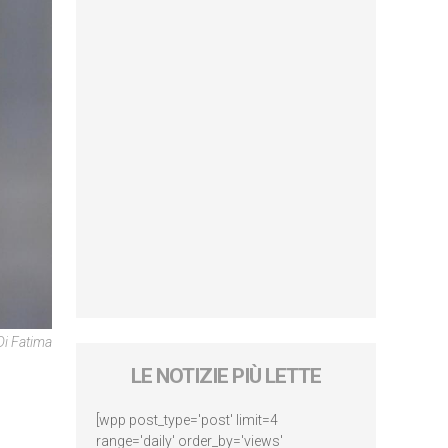
i Fatima
LE NOTIZIE PIÙ LETTE
[wpp post_type='post' limit=4
range='daily' order_by='views'