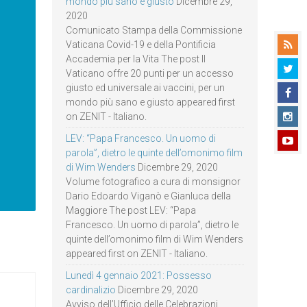
mondo più sano e giusto
Dicembre 29,
2020
Comunicato Stampa della Commissione
Vaticana Covid-19 e della Pontificia
Accademia per la Vita The post Il
Vaticano offre 20 punti per un accesso
giusto ed universale ai vaccini, per un
mondo più sano e giusto appeared first
on ZENIT - Italiano.
LEV: “Papa Francesco. Un uomo di
parola”, dietro le quinte dell’omonimo film
di Wim Wenders
Dicembre 29, 2020
Volume fotografico a cura di monsignor
Dario Edoardo Viganò e Gianluca della
Maggiore The post LEV: “Papa
Francesco. Un uomo di parola”, dietro le
quinte dell’omonimo film di Wim Wenders
appeared first on ZENIT - Italiano.
Lunedì 4 gennaio 2021: Possesso
cardinalizio
Dicembre 29, 2020
Avviso dell’Ufficio delle Celebrazioni