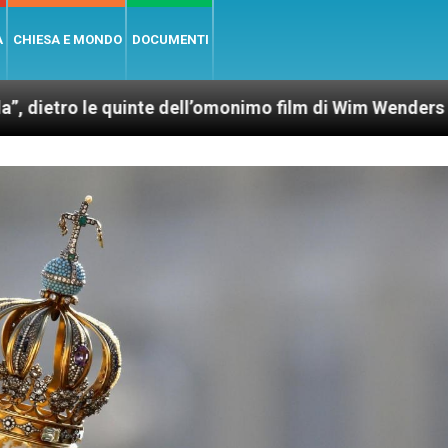
A
CHIESA E MONDO
DOCUMENTI
e quinte dell’omonimo film di Wim Wenders
Lune