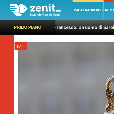
PAPA FRANCESCO
ROM
LEV: “Papa Francesco. Un uomo di parola”, dietro l
PRIMO PIANO
PAPI