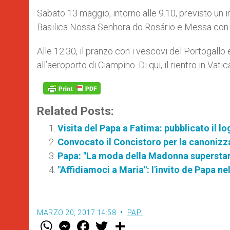
Sabato 13 maggio, intorno alle 9.10, previsto un i
Basilica Nossa Senhora do Rosário e Messa con i 
Alle 12.30, il pranzo con i vescovi del Portogallo 
all’aeroporto di Ciampino. Di qui, il rientro in Vatic
Related Posts:
Visita del Papa a Fatima: pubblicato il lo
Convocato il Concistoro per la canonizza
Papa: "La moda della Madonna superstar,
"Affidiamoci a Maria": l'invito de Papa ne
MARZO 20, 2017 14:58
PAPI
W
M
F
T
S