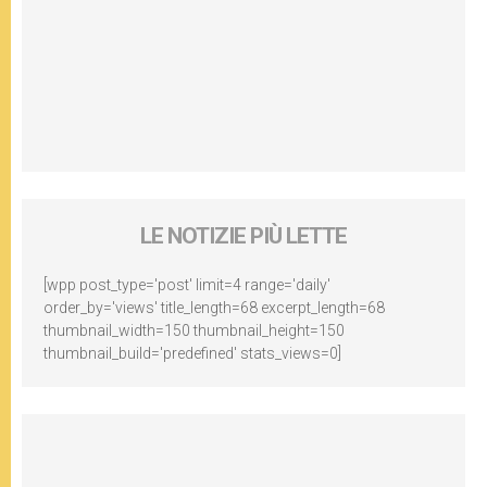
LE NOTIZIE PIÙ LETTE
[wpp post_type='post' limit=4 range='daily'
order_by='views' title_length=68 excerpt_length=68
thumbnail_width=150 thumbnail_height=150
thumbnail_build='predefined' stats_views=0]