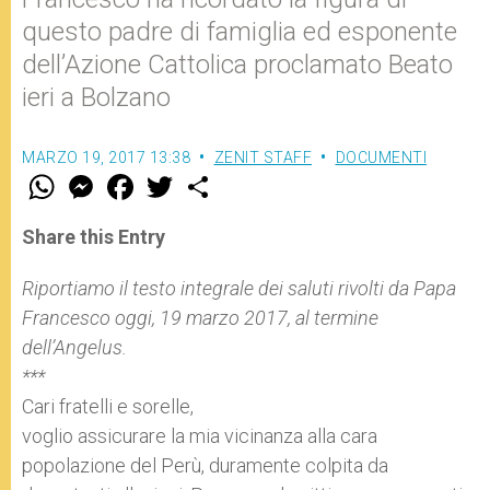
questo padre di famiglia ed esponente
dell’Azione Cattolica proclamato Beato
ieri a Bolzano
MARZO 19, 2017 13:38
ZENIT STAFF
DOCUMENTI
W
M
F
T
S
h
e
a
w
h
a
s
c
i
a
t
s
e
t
r
Share this Entry
s
e
b
t
e
A
n
o
e
p
g
o
r
Riportiamo il testo integrale dei saluti rivolti da Papa
p
e
k
Francesco oggi, 19 marzo 2017, al termine
r
dell’Angelus.
***
Cari fratelli e sorelle,
voglio assicurare la mia vicinanza alla cara
popolazione del Perù, duramente colpita da