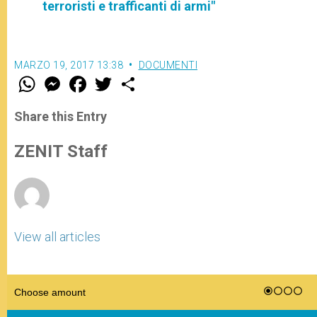
terroristi e trafficanti di armi"
MARZO 19, 2017 13:38
DOCUMENTI
W
M
F
T
S
h
e
a
w
h
a
s
c
i
a
t
s
e
t
r
Share this Entry
s
e
b
t
e
A
n
o
e
p
g
o
r
ZENIT Staff
p
e
k
r
View all articles