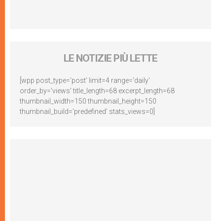
LE NOTIZIE PIÙ LETTE
[wpp post_type='post' limit=4 range='daily'
order_by='views' title_length=68 excerpt_length=68
thumbnail_width=150 thumbnail_height=150
thumbnail_build='predefined' stats_views=0]