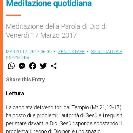
Meditazione quotidiana
Meditazione della Parola di Dio di
Venerdì 17 Marzo 2017
MARZO 17, 2017 06:00
ZENIT STAFF
SPIRITUALITÀ E
PREGHIERA
W
M
F
T
S
h
e
a
w
h
a
s
c
i
a
t
s
e
t
r
Share this Entry
s
e
b
t
e
A
n
o
e
p
g
o
r
Lettura
p
e
k
r
La cacciata dei venditori dal Tempio (Mt 21,12-17)
ha posto due problemi: l’autorità di Gesù e i requisiti
per stare davanti a Dio. Gesù risponde spostando il
problema: il regno di Dio non è uno spazio