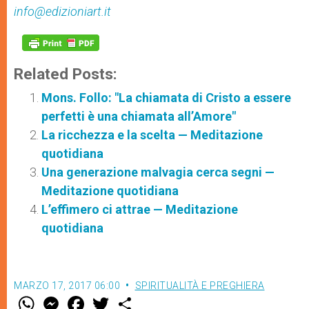
info@edizioniart.it
Related Posts:
Mons. Follo: "La chiamata di Cristo a essere
perfetti è una chiamata all’Amore"
La ricchezza e la scelta — Meditazione
quotidiana
Una generazione malvagia cerca segni —
Meditazione quotidiana
L’effimero ci attrae — Meditazione
quotidiana
MARZO 17, 2017 06:00
SPIRITUALITÀ E PREGHIERA
W
M
F
T
S