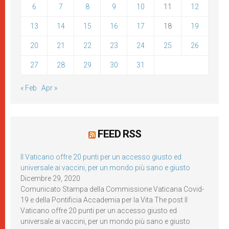
6
7
8
9
10
11
12
13
14
15
16
17
18
19
20
21
22
23
24
25
26
27
28
29
30
31
« Feb
Apr »
FEED RSS
Il Vaticano offre 20 punti per un accesso giusto ed
universale ai vaccini, per un mondo più sano e giusto
Dicembre 29, 2020
Comunicato Stampa della Commissione Vaticana Covid-
19 e della Pontificia Accademia per la Vita The post Il
Vaticano offre 20 punti per un accesso giusto ed
universale ai vaccini, per un mondo più sano e giusto