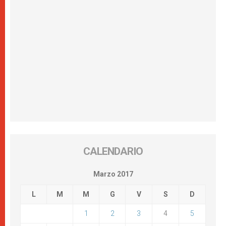
CALENDARIO
Marzo 2017
L
M
M
G
V
S
D
1
2
3
4
5