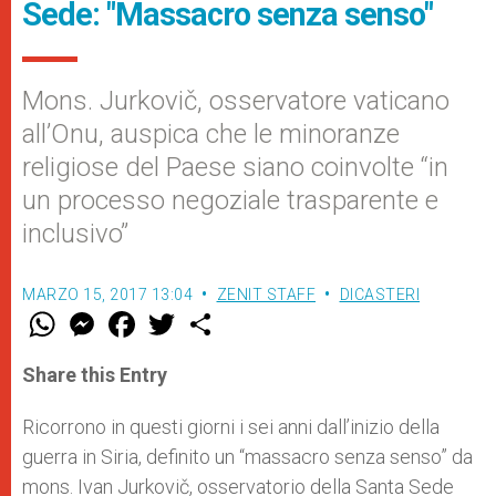
Sede: "Massacro senza senso"
Mons. Jurkovič, osservatore vaticano
all’Onu, auspica che le minoranze
religiose del Paese siano coinvolte “in
un processo negoziale trasparente e
inclusivo”
MARZO 15, 2017 13:04
ZENIT STAFF
DICASTERI
W
M
F
T
S
h
e
a
w
h
a
s
c
i
a
t
s
e
t
r
Share this Entry
s
e
b
t
e
A
n
o
e
p
g
o
r
Ricorrono in questi giorni i sei anni dall’inizio della
p
e
k
guerra in Siria, definito un “massacro senza senso” da
r
mons. Ivan Jurkovič, osservatorio della Santa Sede