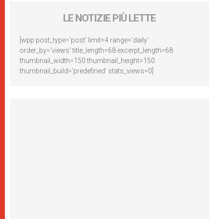
LE NOTIZIE PIÙ LETTE
[wpp post_type='post' limit=4 range='daily'
order_by='views' title_length=68 excerpt_length=68
thumbnail_width=150 thumbnail_height=150
thumbnail_build='predefined' stats_views=0]