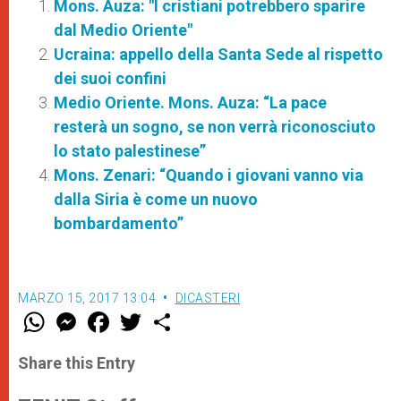
Mons. Auza: "I cristiani potrebbero sparire
dal Medio Oriente"
Ucraina: appello della Santa Sede al rispetto
dei suoi confini
Medio Oriente. Mons. Auza: “La pace
resterà un sogno, se non verrà riconosciuto
lo stato palestinese”
Mons. Zenari: “Quando i giovani vanno via
dalla Siria è come un nuovo
bombardamento”
MARZO 15, 2017 13:04
DICASTERI
W
M
F
T
S
h
e
a
w
h
a
s
c
i
a
t
s
e
t
r
Share this Entry
s
e
b
t
e
A
n
o
e
p
g
o
r