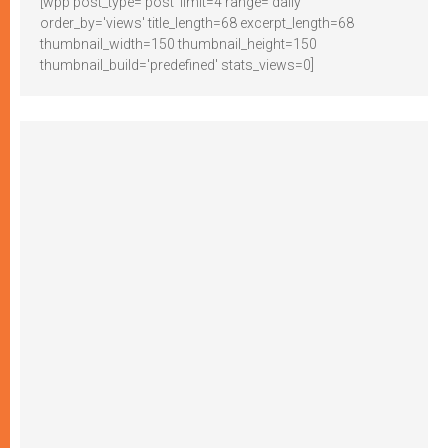
[wpp post_type='post' limit=4 range='daily'
order_by='views' title_length=68 excerpt_length=68
thumbnail_width=150 thumbnail_height=150
thumbnail_build='predefined' stats_views=0]