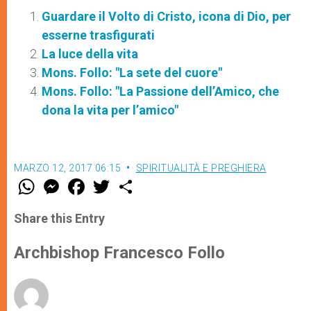
Guardare il Volto di Cristo, icona di Dio, per
esserne trasfigurati
La luce della vita
Mons. Follo: "La sete del cuore"
Mons. Follo: "La Passione dell’Amico, che
dona la vita per l’amico"
MARZO 12, 2017 06:15
SPIRITUALITÀ E PREGHIERA
W
M
F
T
S
h
e
a
w
h
a
s
c
i
a
t
s
e
t
r
Share this Entry
s
e
b
t
e
A
n
o
e
p
g
o
r
Archbishop Francesco Follo
p
e
k
r