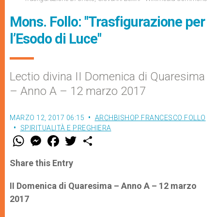
Mons. Follo: "Trasfigurazione per
l’Esodo di Luce"
Lectio divina II Domenica di Quaresima
– Anno A – 12 marzo 2017
MARZO 12, 2017 06:15
ARCHBISHOP FRANCESCO FOLLO
SPIRITUALITÀ E PREGHIERA
W
M
F
T
S
h
e
a
w
h
a
s
c
i
a
t
s
e
t
r
Share this Entry
s
e
b
t
e
A
n
o
e
p
g
o
r
II Domenica di Quaresima – Anno A – 12 marzo
p
e
k
2017
r