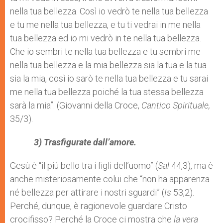
nella tua bellezza. Così io vedrò te nella tua bellezza
e tu me nella tua bellezza, e tu ti vedrai in me nella
tua bellezza ed io mi vedrò in te nella tua bellezza.
Che io sembri te nella tua bellezza e tu sembri me
nella tua bellezza e la mia bellezza sia la tua e la tua
sia la mia, così io sarò te nella tua bellezza e tu sarai
me nella tua bellezza poiché la tua stessa bellezza
sarà la mia”. (Giovanni della Croce,
Cantico Spirituale,
35/3).
3) Trasfigurate dall’amore.
Gesù è “il più bello tra i figli dell’uomo” (
Sal
44,3), ma è
anche misteriosamente colui che “non ha apparenza
né bellezza per attirare i nostri sguardi” (
Is
53,2).
Perché, dunque, è ragionevole guardare Cristo
crocifisso? Perché la Croce ci mostra che
la vera