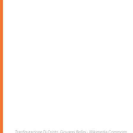
Trasfigurazione Di Cristo, Giovanni Bellini - Wikimedia Commons