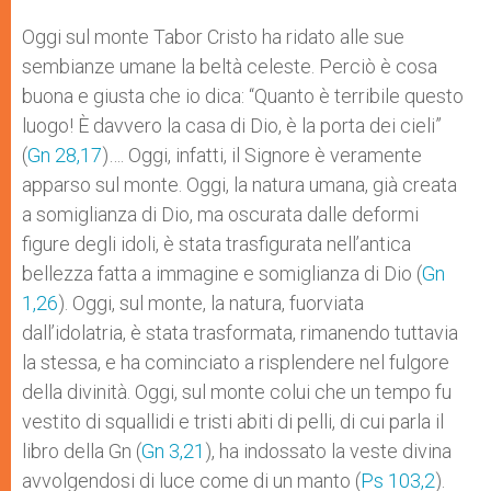
Oggi sul monte Tabor Cristo ha ridato alle sue
sembianze umane la beltà celeste. Perciò è cosa
buona e giusta che io dica: “Quanto è terribile questo
luogo! È davvero la casa di Dio, è la porta dei cieli”
(
Gn 28,17
)…. Oggi, infatti, il Signore è veramente
apparso sul monte. Oggi, la natura umana, già creata
a somiglianza di Dio, ma oscurata dalle deformi
figure degli idoli, è stata trasfigurata nell’antica
bellezza fatta a immagine e somiglianza di Dio (
Gn
1,26
). Oggi, sul monte, la natura, fuorviata
dall’idolatria, è stata trasformata, rimanendo tuttavia
la stessa, e ha cominciato a risplendere nel fulgore
della divinità. Oggi, sul monte colui che un tempo fu
vestito di squallidi e tristi abiti di pelli, di cui parla il
libro della Gn (
Gn 3,21
), ha indossato la veste divina
avvolgendosi di luce come di un manto (
Ps 103,2
).