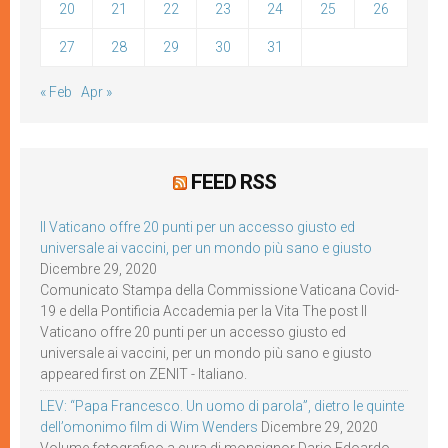
20
21
22
23
24
25
26
27
28
29
30
31
« Feb
Apr »
FEED RSS
Il Vaticano offre 20 punti per un accesso giusto ed
universale ai vaccini, per un mondo più sano e giusto
Dicembre 29, 2020
Comunicato Stampa della Commissione Vaticana Covid-
19 e della Pontificia Accademia per la Vita The post Il
Vaticano offre 20 punti per un accesso giusto ed
universale ai vaccini, per un mondo più sano e giusto
appeared first on ZENIT - Italiano.
LEV: “Papa Francesco. Un uomo di parola”, dietro le quinte
dell’omonimo film di Wim Wenders
Dicembre 29, 2020
Volume fotografico a cura di monsignor Dario Edoardo