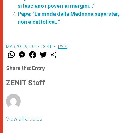
si lasciano i poveri ai margini…"
Papa: "La moda della Madonna superstar,
non è cattolica…"
MARZO 09, 2017 13:41
PAPI
W
M
F
T
S
h
e
a
w
h
a
s
c
i
a
t
s
e
t
r
Share this Entry
s
e
b
t
e
A
n
o
e
p
g
o
r
ZENIT Staff
p
e
k
r
View all articles