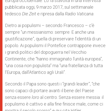
Europa occidentale. Lo fa stavolta in una intervista
pubblicata oggi, 9 marzo 2017, sul settimanale
tedesco
Die
Zeit
e ripresa dalla
Radio Vaticana
.
Dietro ai populismi – secondo Francesco – c’è
sempre “un messianismo: sempre. E anche una
giustificazione”, quella di preservare l’identità di un
popolo. Ai populismi il Pontefice contrappone invece
i grandi politici del dopoguerra nel Vecchio
Continente, che “hanno immaginato l’unità europea”,
“una cosa
non
populista” ma “una fratellanza di tutta
l’Europa, dall’Atlantico agli Urali”.
Secondo il Papa sono questi i “grandi leader”, “che
sono capaci di portare avanti il bene del Paese
senza essere
loro
al centro. Senza essere messia: il
populismo è cattivo e alla fine finisce male, come ci
mostra il secolo scorso” e qui cita Hitler.