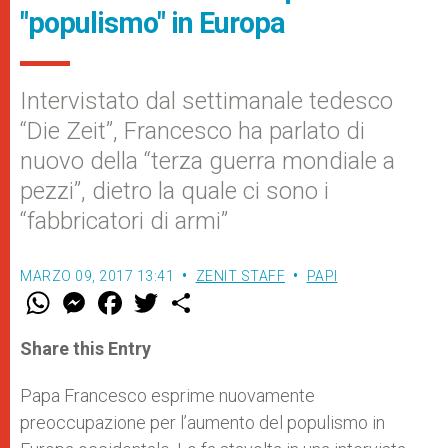
"populismo" in Europa
Intervistato dal settimanale tedesco
“Die Zeit”, Francesco ha parlato di
nuovo della “terza guerra mondiale a
pezzi”, dietro la quale ci sono i
“fabbricatori di armi”
MARZO 09, 2017 13:41
ZENIT STAFF
PAPI
W
M
F
T
S
h
e
a
w
h
a
s
c
i
a
t
s
e
t
r
Share this Entry
s
e
b
t
e
A
n
o
e
p
g
o
r
Papa Francesco esprime nuovamente
p
e
k
preoccupazione per l’aumento del populismo in
r