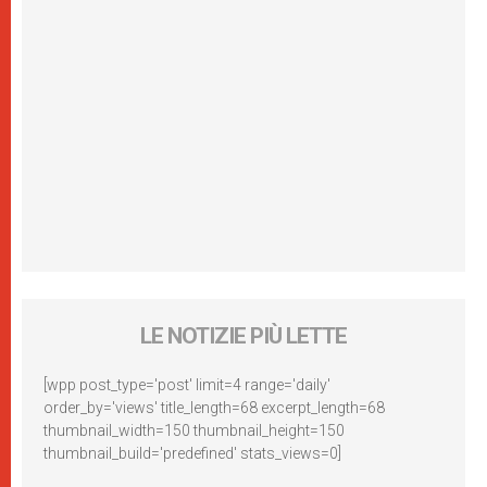
LE NOTIZIE PIÙ LETTE
[wpp post_type='post' limit=4 range='daily'
order_by='views' title_length=68 excerpt_length=68
thumbnail_width=150 thumbnail_height=150
thumbnail_build='predefined' stats_views=0]