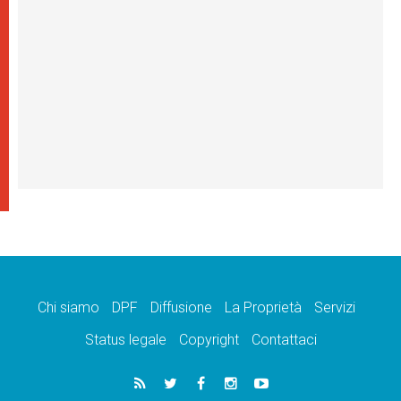
Chi siamo
DPF
Diffusione
La Proprietà
Servizi
Status legale
Copyright
Contattaci