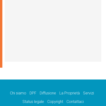
Chi siamo
DPF
Diffusione
La Proprietà
Servizi
Status legale
Copyright
Contattaci