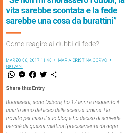
“Se non mi sfiorassero i dubbi, la
vita sarebbe scontata e la fede
sarebbe una cosa da burattini”
Come reagire ai dubbi di fede?
MARZO 06, 2017 11:46
MARIA CRISTINA CORVO
GIOVANI
W
M
F
T
S
h
e
a
w
h
a
s
c
i
a
t
s
e
t
r
Share this Entry
s
e
b
t
e
A
n
o
e
p
g
o
r
Buonasera, sono Debora, ho 17 anni e frequento il
p
e
k
quarto anno del liceo delle scienze umane. Ho
r
trovato per caso il suo blog e ho deciso di scriverle
perché da questa mattina (precisamente da dopo