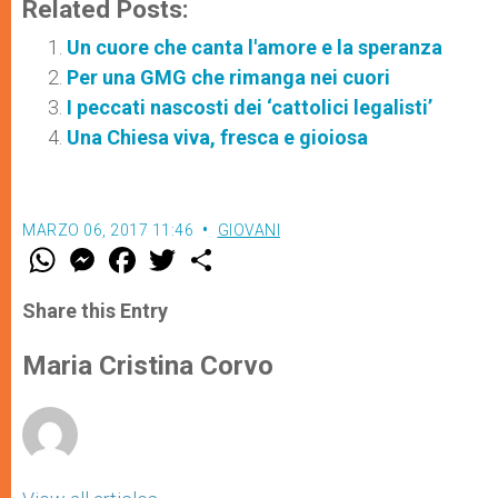
Related Posts:
Un cuore che canta l'amore e la speranza
Per una GMG che rimanga nei cuori
I peccati nascosti dei ‘cattolici legalisti’
Una Chiesa viva, fresca e gioiosa
MARZO 06, 2017 11:46
GIOVANI
W
M
F
T
S
h
e
a
w
h
a
s
c
i
a
t
s
e
t
r
Share this Entry
s
e
b
t
e
A
n
o
e
p
g
o
r
Maria Cristina Corvo
p
e
k
r