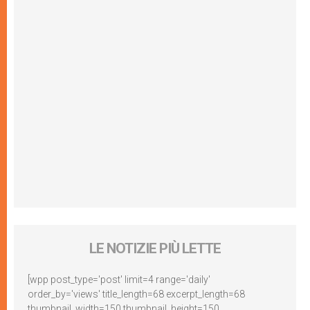
LE NOTIZIE PIÙ LETTE
[wpp post_type='post' limit=4 range='daily'
order_by='views' title_length=68 excerpt_length=68
thumbnail_width=150 thumbnail_height=150