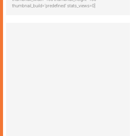
thumbnail_build='predefined' stats_views=0]