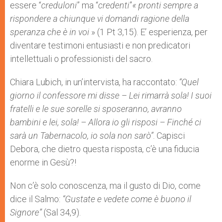
essere “
creduloni
” ma “
credenti
”
« pronti sempre a
rispondere a chiunque vi domandi ragione della
speranza che è in voi
» (1 Pt 3,15). E’ esperienza, per
diventare testimoni entusiasti e non predicatori
intellettuali o professionisti del sacro.
Chiara Lubich, in un’intervista, ha raccontato:
“Quel
giorno il confessore mi disse – Lei rimarrà sola! I suoi
fratelli e le sue sorelle si sposeranno, avranno
bambini e lei, sola! – Allora io gli risposi – Finché ci
sarà un Tabernacolo, io sola non sarò”
. Capisci
Debora, che dietro questa risposta, c’è una fiducia
enorme in Gesù?!
Non c’è solo conoscenza, ma il gusto di Dio, come
dice il Salmo:
“Gustate e vedete come è buono il
Signore”
(Sal 34,9).