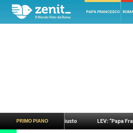
PAPA FRANCESCO
ROM
 mondo più sano e giusto
LEV: “Papa Francesco. 
PRIMO PIANO