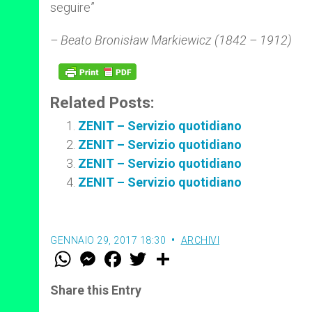
seguire”
– Beato Bronisław Markiewicz (1842 – 1912)
Related Posts:
ZENIT – Servizio quotidiano
ZENIT – Servizio quotidiano
ZENIT – Servizio quotidiano
ZENIT – Servizio quotidiano
GENNAIO 29, 2017 18:30
ARCHIVI
W
M
F
T
S
h
e
a
w
h
a
s
c
i
a
t
s
e
t
r
Share this Entry
s
e
b
t
e
A
n
o
e