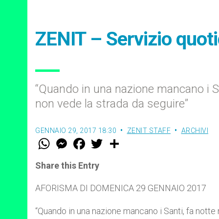
ZENIT – Servizio quot
“Quando in una nazione mancano i Sant
non vede la strada da seguire”
GENNAIO 29, 2017 18:30
ZENIT STAFF
ARCHIVI
W
M
F
T
S
h
e
a
w
h
a
s
c
i
a
t
s
e
t
r
Share this Entry
s
e
b
t
e
A
n
o
e
p
g
o
r
AFORISMA DI DOMENICA 29 GENNAIO 2017
p
e
k
r
“Quando in una nazione mancano i Santi, fa notte n