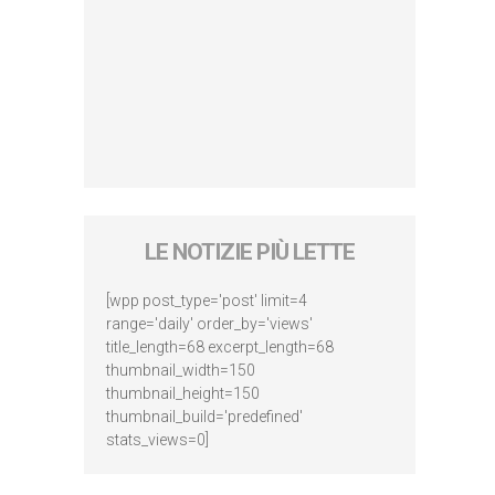
LE NOTIZIE PIÙ LETTE
[wpp post_type='post' limit=4
range='daily' order_by='views'
title_length=68 excerpt_length=68
thumbnail_width=150
thumbnail_height=150
thumbnail_build='predefined'
stats_views=0]