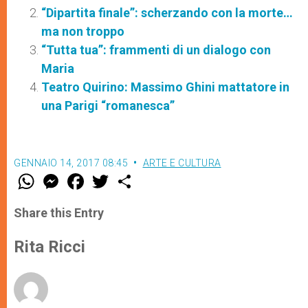
“Dipartita finale”: scherzando con la morte…
ma non troppo
“Tutta tua”: frammenti di un dialogo con
Maria
Teatro Quirino: Massimo Ghini mattatore in
una Parigi “romanesca”
GENNAIO 14, 2017 08:45
ARTE E CULTURA
W
M
F
T
S
h
e
a
w
h
a
s
c
i
a
t
s
e
t
r
Share this Entry
s
e
b
t
e
A
n
o
e
p
g
o
r
Rita Ricci
p
e
k
r