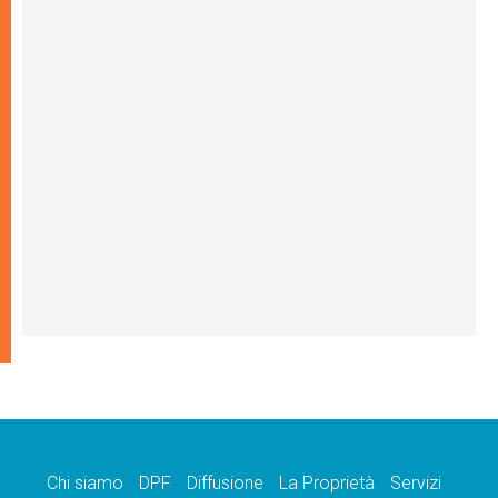
Chi siamo
DPF
Diffusione
La Proprietà
Servizi