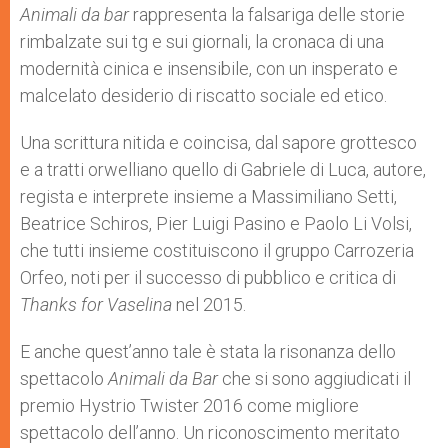
p
g
o
r
Animali da bar
rappresenta la falsariga delle storie
p
e
k
rimbalzate sui tg e sui giornali, la cronaca di una
r
modernità cinica e insensibile, con un insperato e
malcelato desiderio di riscatto sociale ed etico.
Una scrittura nitida e coincisa, dal sapore grottesco
e a tratti orwelliano quello di Gabriele di Luca, autore,
regista e interprete insieme a Massimiliano Setti,
Beatrice Schiros, Pier Luigi Pasino e Paolo Li Volsi,
che tutti insieme costituiscono il gruppo Carrozeria
Orfeo, noti per il successo di pubblico e critica di
Thanks for Vaselina
nel 2015.
E anche quest’anno tale è stata la risonanza dello
spettacolo
Animali da Bar
che si sono aggiudicati il
premio Hystrio Twister 2016 come migliore
spettacolo dell’anno. Un riconoscimento meritato