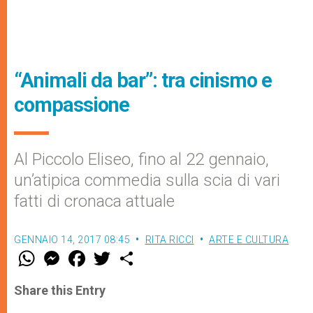
“Animali da bar”: tra cinismo e
compassione
Al Piccolo Eliseo, fino al 22 gennaio,
un’atipica commedia sulla scia di vari
fatti di cronaca attuale
GENNAIO 14, 2017 08:45
RITA RICCI
ARTE E CULTURA
W
M
F
T
S
h
e
a
w
h
a
s
c
i
a
t
s
e
t
r
Share this Entry
s
e
b
t
e
A
n
o
e