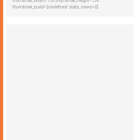
thumbnail_width=150 thumbnail_height=150
thumbnail_build='predefined' stats_views=0]