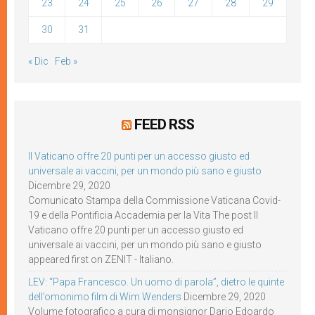
23
24
25
26
27
28
29
30
31
« Dic
Feb »
FEED RSS
Il Vaticano offre 20 punti per un accesso giusto ed
universale ai vaccini, per un mondo più sano e giusto
Dicembre 29, 2020
Comunicato Stampa della Commissione Vaticana Covid-
19 e della Pontificia Accademia per la Vita The post Il
Vaticano offre 20 punti per un accesso giusto ed
universale ai vaccini, per un mondo più sano e giusto
appeared first on ZENIT - Italiano.
LEV: “Papa Francesco. Un uomo di parola”, dietro le quinte
dell’omonimo film di Wim Wenders
Dicembre 29, 2020
Volume fotografico a cura di monsignor Dario Edoardo