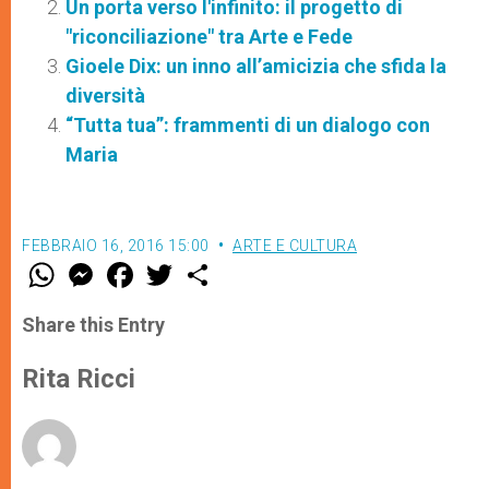
Un porta verso l'infinito: il progetto di
"riconciliazione" tra Arte e Fede
Gioele Dix: un inno all’amicizia che sfida la
diversità
“Tutta tua”: frammenti di un dialogo con
Maria
FEBBRAIO 16, 2016 15:00
ARTE E CULTURA
W
M
F
T
S
h
e
a
w
h
a
s
c
i
a
t
s
e
t
r
Share this Entry
s
e
b
t
e
A
n
o
e
p
g
o
r
Rita Ricci
p
e
k
r