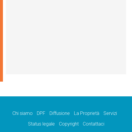
Chi siamo
DPF
Diffusione
La Proprietà
Servizi
Status legale
Copyright
Contattaci