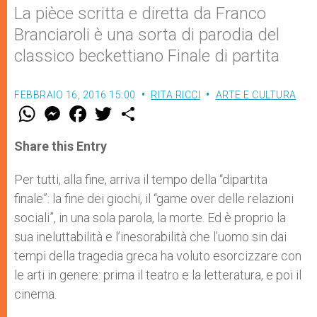
La pièce scritta e diretta da Franco
Branciaroli è una sorta di parodia del
classico beckettiano Finale di partita
FEBBRAIO 16, 2016 15:00
RITA RICCI
ARTE E CULTURA
W
M
F
T
S
h
e
a
w
h
a
s
c
i
a
t
s
e
t
r
Share this Entry
s
e
b
t
e
A
n
o
e
p
g
o
r
Per tutti, alla fine, arriva il tempo della “dipartita
p
e
k
finale”: la fine dei giochi, il “game over delle relazioni
r
sociali”, in una sola parola, la morte. Ed è proprio la
sua ineluttabilità e l’inesorabilità che l’uomo sin dai
tempi della tragedia greca ha voluto esorcizzare con
le arti in genere: prima il teatro e la letteratura, e poi il
cinema.