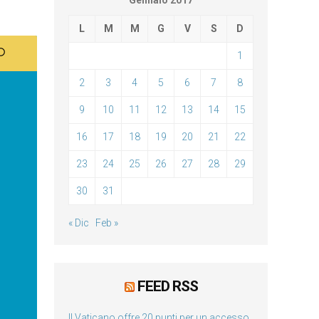
Gennaio 2017
L
M
M
G
V
S
D
1
2
3
4
5
6
7
8
9
10
11
12
13
14
15
16
17
18
19
20
21
22
23
24
25
26
27
28
29
30
31
« Dic
Feb »
FEED RSS
Il Vaticano offre 20 punti per un accesso