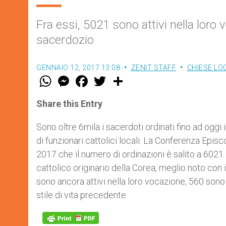
Fra essi, 5021 sono attivi nella loro 
sacerdozio
GENNAIO 12, 2017 13:08
ZENIT STAFF
CHIESE LO
W
M
F
T
S
h
e
a
w
h
a
s
c
i
a
t
s
e
t
r
Share this Entry
s
e
b
t
e
A
n
o
e
p
g
o
r
Sono oltre 6mila i sacerdoti ordinati fino ad oggi
p
e
k
di funzionari cattolici locali. La Conferenza Epi
r
2017 che il numero di ordinazioni è salito a 602
cattolico originario della Corea, meglio noto con
sono ancora attivi nella loro vocazione, 560 sono 
stile di vita precedente.