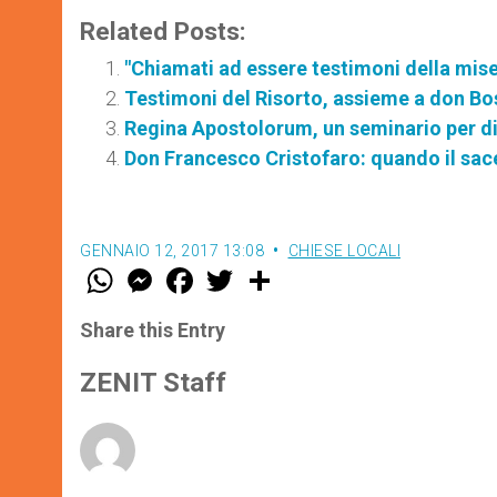
Related Posts:
"Chiamati ad essere testimoni della mise
Testimoni del Risorto, assieme a don B
Regina Apostolorum, un seminario per di
Don Francesco Cristofaro: quando il sace
GENNAIO 12, 2017 13:08
CHIESE LOCALI
W
M
F
T
S
h
e
a
w
h
a
s
c
i
a
t
s
e
t
r
Share this Entry
s
e
b
t
e
A
n
o
e
p
g
o
r
ZENIT Staff
p
e
k
r