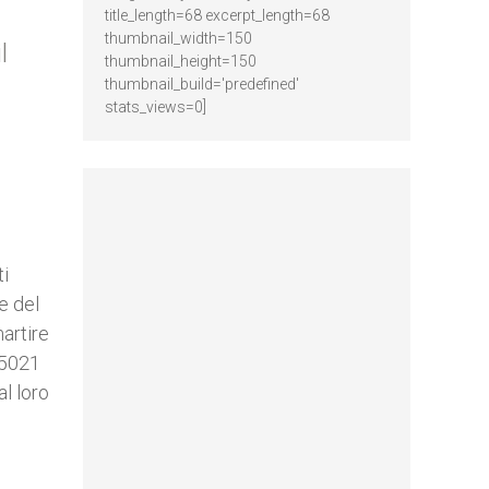
title_length=68 excerpt_length=68
thumbnail_width=150
l
thumbnail_height=150
thumbnail_build='predefined'
stats_views=0]
ti
e del
artire
 5021
al loro