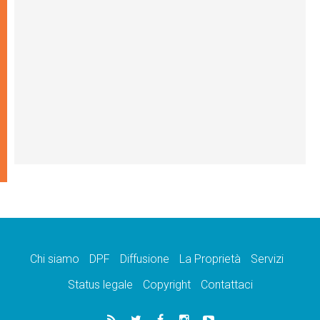
Chi siamo
DPF
Diffusione
La Proprietà
Servizi
Status legale
Copyright
Contattaci