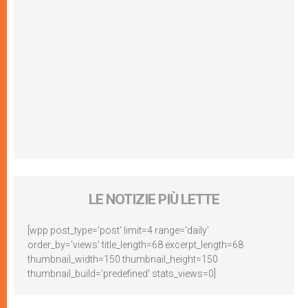
LE NOTIZIE PIÙ LETTE
[wpp post_type='post' limit=4 range='daily'
order_by='views' title_length=68 excerpt_length=68
thumbnail_width=150 thumbnail_height=150
thumbnail_build='predefined' stats_views=0]