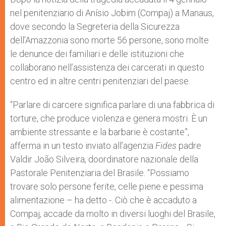
p
e
k
nel penitenziario di Anísio Jobim (Compaj) a Manaus,
r
dove secondo la Segreteria della Sicurezza
dell’Amazzonia sono morte 56 persone, sono molte
le denunce dei familiari e delle istituzioni che
collaborano nell’assistenza dei carcerati in questo
centro ed in altre centri penitenziari del paese.
“Parlare di carcere significa parlare di una fabbrica di
torture, che produce violenza e genera mostri. È un
ambiente stressante e la barbarie è costante”,
afferma in un testo inviato all’agenzia
Fides
padre
Valdir João Silveira, doordinatore nazionale della
Pastorale Penitenziaria del Brasile. “Possiamo
trovare solo persone ferite, celle piene e pessima
alimentazione – ha detto -. Ciò che è accaduto a
Compaj, accade da molto in diversi luoghi del Brasile,