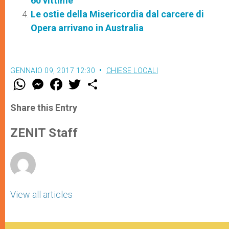
60 vittime
Le ostie della Misericordia dal carcere di
Opera arrivano in Australia
GENNAIO 09, 2017 12:30
CHIESE LOCALI
W
M
F
T
S
h
e
a
w
h
a
s
c
i
a
t
s
e
t
r
Share this Entry
s
e
b
t
e
A
n
o
e
p
g
o
r
ZENIT Staff
p
e
k
r
View all articles