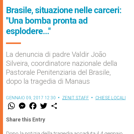
Brasile, situazione nelle carceri:
"Una bomba pronta ad
esplodere…"
La denuncia di padre Valdir João
Silveira, coordinatore nazionale della
Pastorale Penitenziaria del Brasile,
dopo la tragedia di Manaus
GENNAIO 09, 2017 12:30
ZENIT STAFF
CHIESE LOCALI
W
M
F
T
S
h
e
a
w
h
a
s
c
i
a
t
s
e
t
r
Share this Entry
s
e
b
t
e
A
n
o
e
p
g
o
r
Dopo la notizia della tragedia accaduta il 4 gennaio