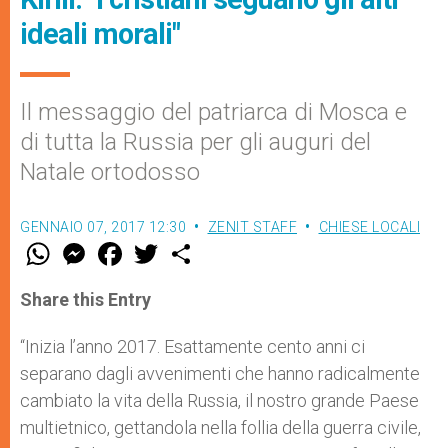
ideali morali"
Il messaggio del patriarca di Mosca e
di tutta la Russia per gli auguri del
Natale ortodosso
GENNAIO 07, 2017 12:30
ZENIT STAFF
CHIESE LOCALI
W
M
F
T
S
h
e
a
w
h
a
s
c
i
a
t
s
e
t
r
Share this Entry
s
e
b
t
e
A
n
o
e
p
g
o
r
“Inizia l’anno 2017. Esattamente cento anni ci
p
e
k
separano dagli avvenimenti che hanno radicalmente
r
cambiato la vita della Russia, il nostro grande Paese
multietnico, gettandola nella follia della guerra civile,