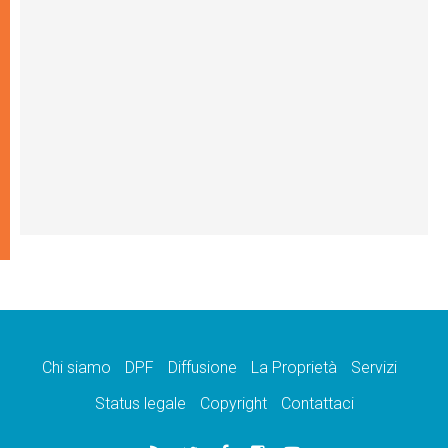
Chi siamo
DPF
Diffusione
La Proprietà
Servizi
Status legale
Copyright
Contattaci