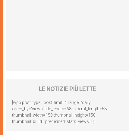
LE NOTIZIE PIÙ LETTE
[wpp post_type='post' limit=4 range='daily'
order_by='views' title_length=68 excerpt_length=68
thumbnail_width=150 thumbnail_height=150
thumbnail_build='predefined' stats_views=0]