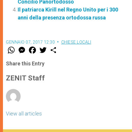
Concilio Panortodosso
Il patriarca Kirill nel Regno Unito per i 300
anni della presenza ortodossa russa
GENNAIO 07, 2017 12:30
CHIESE LOCALI
W
M
F
T
S
h
e
a
w
h
a
s
c
i
a
t
s
e
t
r
Share this Entry
s
e
b
t
e
A
n
o
e
p
g
o
r
ZENIT Staff
p
e
k
r
View all articles