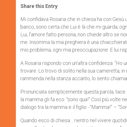
a
s
c
i
a
t
s
e
t
r
Share this Entry
s
e
b
t
e
A
n
o
e
p
g
o
r
Mi confidava Rosaria che in chiesa ha con Gesù un
p
e
k
banco, sono certa che Lui è là che mi guarda; ogni
r
Lui, l’amore fatto persona, non chiede altro se non 
me. Insomma la mia preghiera è una chiacchierata 
mio problema, ogni mia preoccupazione. E lui ri
A Rosaria rispondo con un’altra confidenza: “Ho un
trovare. Lo trovo di solito nella sua cameretta, 
rammenda nella stanza accanto, lo sento chiamar
Pronunciata semplicemente questa parola, tace. E
la mamma gli fa eco: “sono qua!” Così più volte ne
dialogo tra la mamma e il figlio: -“Mamma!” – “So
Quando esco di chiesa… rientro nel vivere quotidi