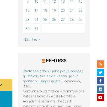
9
10
11
12
13
14
15
16
17
18
19
20
21
22
23
24
25
26
27
28
29
30
31
« Dic
Feb »
FEED RSS
Il Vaticano offre 20 punti per un accesso
giusto ed universale ai vaccini, per un
mondo più sano e giusto
Dicembre 29,
2020
Comunicato Stampa della Commissione
Vaticana Covid-19 e della Pontificia
Accademia per la Vita The post Il
Vaticano offre 20 punti per un accesso