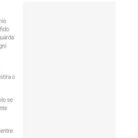
mio
fido.
 guarda
gni
a
stira o
olo se
ente
mentre