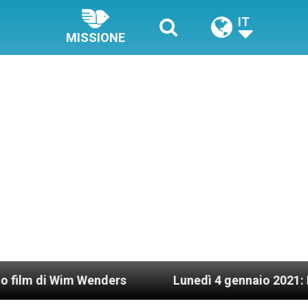
IT
MISSIONE
 Wenders
Lunedì 4 gennaio 2021: Possesso card