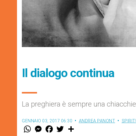
Il dialogo continua
La preghiera è sempre una chiacchie
GENNAIO 03, 2017 06:30
ANDREA PANONT
SPIRIT
W
M
F
T
S
h
e
a
w
h