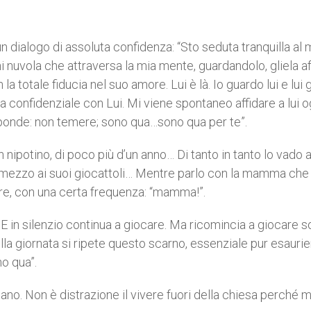
 dialogo di assoluta confidenza: “Sto seduta tranquilla al 
 nuvola che attraversa la mia mente, guardandolo, gliela af
la totale fiducia nel suo amore. Lui è là. Io guardo lui e lui
confidenziale con Lui. Mi viene spontaneo affidare a lui o
sponde: non temere; sono qua…sono qua per te”.
 nipotino, di poco più d’un anno… Di tanto in tanto lo vado 
in mezzo ai suoi giocattoli… Mentre parlo con la mamma che 
e, con una certa frequenza: “mamma!”.
 in silenzio continua a giocare. Ma ricomincia a giocare s
lla giornata si ripete questo scarno, essenziale pur esauri
no qua”.
ano. Non è distrazione il vivere fuori della chiesa perché 