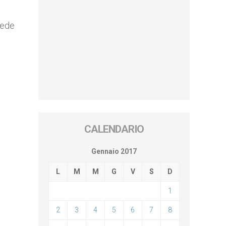
iede
CALENDARIO
Gennaio 2017
L
M
M
G
V
S
D
1
2
3
4
5
6
7
8