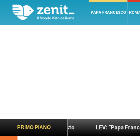
PAPA FRANCESCO
ROM
ù sano e giusto
LEV: “Papa Francesco. Un uomo 
PRIMO PIANO