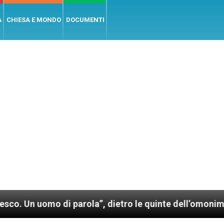
A
CHIESA E MONDO
DOCUMENTI
di parola”, dietro le quinte dell’omonimo film di Wim