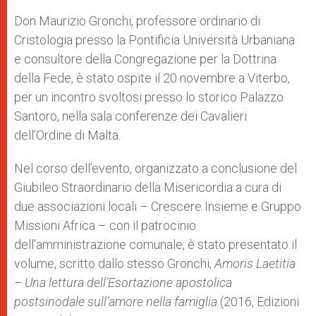
A
n
o
e
p
g
o
r
Don Maurizio Gronchi, professore ordinario di
p
e
k
Cristologia presso la Pontificia Università Urbaniana
r
e consultore della Congregazione per la Dottrina
della Fede, è stato ospite il 20 novembre a Viterbo,
per un incontro svoltosi presso lo storico Palazzo
Santoro, nella sala conferenze dei Cavalieri
dell’Ordine di Malta.
Nel corso dell’evento, organizzato a conclusione del
Giubileo Straordinario della Misericordia a cura di
due associazioni locali – Crescere Insieme e Gruppo
Missioni Africa – con il patrocinio
dell’amministrazione comunale, è stato presentato il
volume, scritto dallo stesso Gronchi,
Amoris Laetitia
– Una lettura dell’Esortazione apostolica
postsinodale sull’amore nella famiglia
(2016, Edizioni