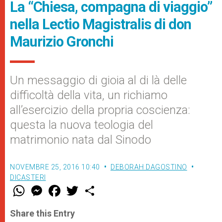
La “Chiesa, compagna di viaggio”
nella Lectio Magistralis di don
Maurizio Gronchi
Un messaggio di gioia al di là delle
difficoltà della vita, un richiamo
all’esercizio della propria coscienza:
questa la nuova teologia del
matrimonio nata dal Sinodo
NOVEMBRE 25, 2016 10:40
DEBORAH DAGOSTINO
DICASTERI
W
M
F
T
S
h
e
a
w
h
a
s
c
i
a
t
s
e
t
r
Share this Entry
s
e
b
t
e