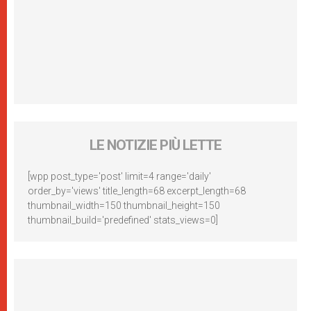
LE NOTIZIE PIÙ LETTE
[wpp post_type='post' limit=4 range='daily'
order_by='views' title_length=68 excerpt_length=68
thumbnail_width=150 thumbnail_height=150
thumbnail_build='predefined' stats_views=0]