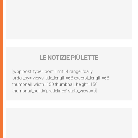
LE NOTIZIE PIÙ LETTE
[wpp post_type='post' limit=4 range='daily'
order_by='views' title_length=68 excerpt_length=68
thumbnail_width=150 thumbnail_height=150
thumbnail_build='predefined' stats_views=0]