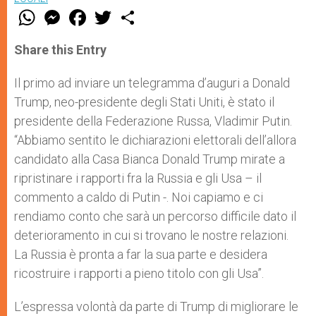
W
M
F
T
S
h
e
a
w
h
a
s
c
i
a
t
s
e
t
r
Share this Entry
s
e
b
t
e
A
n
o
e
p
g
o
r
Il primo ad inviare un telegramma d’auguri a Donald
p
e
k
Trump, neo-presidente degli Stati Uniti, è stato il
r
presidente della Federazione Russa, Vladimir Putin.
“Abbiamo sentito le dichiarazioni elettorali dell’allora
candidato alla Casa Bianca Donald Trump mirate a
ripristinare i rapporti fra la Russia e gli Usa – il
commento a caldo di Putin -. Noi capiamo e ci
rendiamo conto che sarà un percorso difficile dato il
deterioramento in cui si trovano le nostre relazioni.
La Russia è pronta a far la sua parte e desidera
ricostruire i rapporti a pieno titolo con gli Usa”.
L’espressa volontà da parte di Trump di migliorare le