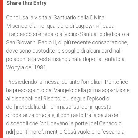
t
s
e
t
r
Share this Entry
s
e
b
t
e
A
n
o
e
p
g
o
r
Conclusa la visita al Santuario della Divina
p
e
k
Misericordia, nel quartiere di Lagiewniki, papa
r
Francesco si è recato al vicino Santuario dedicato a
San Giovanni Paolo II, di più recente consacrazione,
dove sono custodite le spoglie di alcuni cardinali
polacchi e la veste insanguinata dopo l’attentato a
Wojtyla del 1981.
Presiedendo la messa, durante l’omelia, il Pontefice
ha preso spunto dal Vangelo della prima apparizione
ai discepoli del Risorto, cui segue l’episodio
dell’incredulità di Tommaso: stride, in questa
circostanza cruciale, il contrasto tra la paura dei
discepoli che “chiudevano le porte [del Cenacolo,
ndr] per timore”, mentre Gesù vuole che “escano a