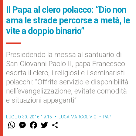
Il Papa al clero polacco: “Dio non
ama le strade percorse a metà, le
vite a doppio binario”
Presiedendo la messa al santuario di
San Giovanni Paolo II, papa Francesco
esorta il clero, i religiosi e i seminaristi
polacchi: “Offrite servizio e disponibilità
nell’evangelizzazione, evitate comodità
e situazioni appaganti”
LUGLIO 30, 2016 19:15
LUCA MARCOLIVIO
PAPI
W
M
F
T
S
h
e
a
w
h
a
s
c
i
a