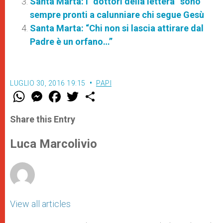
Santa Marta: i “dottori della lettera” sono
sempre pronti a calunniare chi segue Gesù
Santa Marta: “Chi non si lascia attirare dal
Padre è un orfano…”
LUGLIO 30, 2016 19:15
PAPI
W
M
F
T
S
h
e
a
w
h
a
s
c
i
a
t
s
e
t
r
Share this Entry
s
e
b
t
e
A
n
o
e
p
g
o
r
Luca Marcolivio
p
e
k
r
View all articles