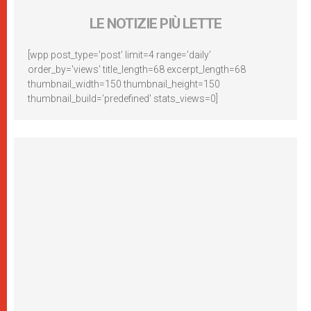
LE NOTIZIE PIÙ LETTE
[wpp post_type='post' limit=4 range='daily'
order_by='views' title_length=68 excerpt_length=68
thumbnail_width=150 thumbnail_height=150
thumbnail_build='predefined' stats_views=0]