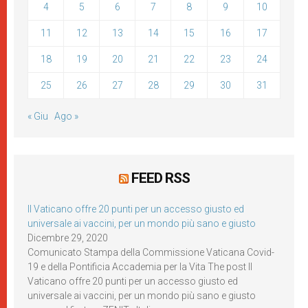
4
5
6
7
8
9
10
11
12
13
14
15
16
17
18
19
20
21
22
23
24
25
26
27
28
29
30
31
« Giu
Ago »
FEED RSS
Il Vaticano offre 20 punti per un accesso giusto ed
universale ai vaccini, per un mondo più sano e giusto
Dicembre 29, 2020
Comunicato Stampa della Commissione Vaticana Covid-
19 e della Pontificia Accademia per la Vita The post Il
Vaticano offre 20 punti per un accesso giusto ed
universale ai vaccini, per un mondo più sano e giusto