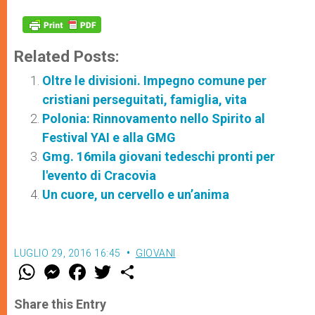
Related Posts:
Oltre le divisioni. Impegno comune per
cristiani perseguitati, famiglia, vita
Polonia: Rinnovamento nello Spirito al
Festival YAI e alla GMG
Gmg. 16mila giovani tedeschi pronti per
l'evento di Cracovia
Un cuore, un cervello e un’anima
LUGLIO 29, 2016 16:45
GIOVANI
W
M
F
T
S
h
e
a
w
h
a
s
c
i
a
t
s
e
t
r
Share this Entry
s
e
b
t
e