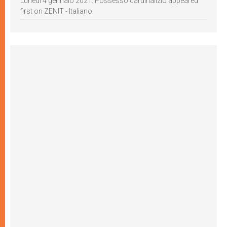
Lunedì 4 gennaio 2021: Possesso cardinalizio appeared
first on ZENIT - Italiano.