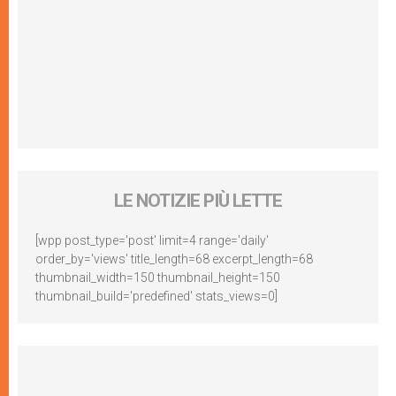
LE NOTIZIE PIÙ LETTE
[wpp post_type='post' limit=4 range='daily'
order_by='views' title_length=68 excerpt_length=68
thumbnail_width=150 thumbnail_height=150
thumbnail_build='predefined' stats_views=0]