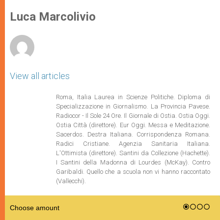
A
n
o
e
p
g
o
r
Luca Marcolivio
p
e
k
r
View all articles
Roma, Italia Laurea in Scienze Politiche. Diploma di
Specializzazione in Giornalismo. La Provincia Pavese.
Radiocor - Il Sole 24 Ore. Il Giornale di Ostia. Ostia Oggi.
Ostia Città (direttore). Eur Oggi. Messa e Meditazione.
Sacerdos. Destra Italiana. Corrispondenza Romana.
Radici Cristiane. Agenzia Sanitaria Italiana.
L'Ottimista (direttore). Santini da Collezione (Hachette).
I Santini della Madonna di Lourdes (McKay). Contro
Garibaldi. Quello che a scuola non vi hanno raccontato
(Vallecchi).