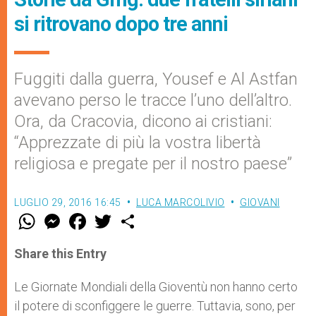
si ritrovano dopo tre anni
Fuggiti dalla guerra, Yousef e Al Astfan
avevano perso le tracce l’uno dell’altro.
Ora, da Cracovia, dicono ai cristiani:
“Apprezzate di più la vostra libertà
religiosa e pregate per il nostro paese”
LUGLIO 29, 2016 16:45
LUCA MARCOLIVIO
GIOVANI
W
M
F
T
S
h
e
a
w
h
a
s
c
i
a
t
s
e
t
r
Share this Entry
s
e
b
t
e
A
n
o
e
p
g
o
r
Le Giornate Mondiali della Gioventù non hanno certo
p
e
k
il potere di sconfiggere le guerre. Tuttavia, sono, per
r