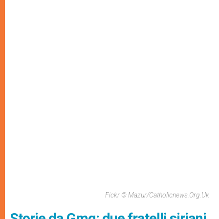
Fickr © Mazur/catholicnews.org.uk
Storie da Gmg: due fratelli siriani