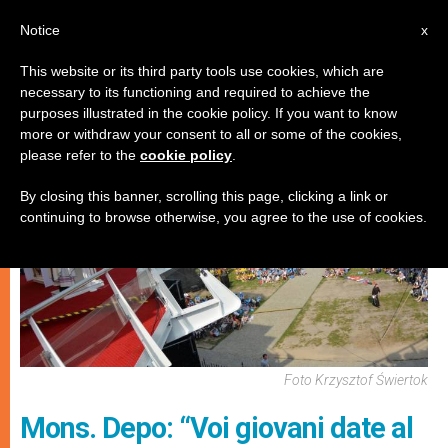
IT
Notice
x
This website or its third party tools use cookies, which are
necessary to its functioning and required to achieve the
GIOVANI
purposes illustrated in the cookie policy. If you want to know
more or withdraw your consent to all or some of the cookies,
please refer to the
cookie policy
.
By closing this banner, scrolling this page, clicking a link or
continuing to browse otherwise, you agree to the use of cookies.
Foto Krzysztof Świertok
Mons. Depo: “Voi giovani date al