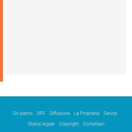
Chi siamo
DPF
Diffusione
La Proprietà
Servizi
Status legale
Copyright
Contattaci