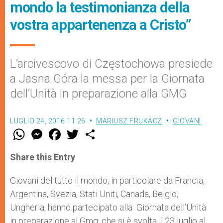
mondo la testimonianza della
vostra appartenenza a Cristo”
L’arcivescovo di Częstochowa presiede
a Jasna Góra la messa per la Giornata
dell’Unità in preparazione alla GMG
LUGLIO 24, 2016 11:26
MARIUSZ FRUKACZ
GIOVANI
W
M
F
T
S
h
e
a
w
h
a
s
c
i
a
t
s
e
t
r
Share this Entry
s
e
b
t
e
A
n
o
e
p
g
o
r
Giovani del tutto il mondo, in particolare da Francia,
p
e
k
Argentina, Svezia, Stati Uniti, Canada, Belgio,
r
Ungheria, hanno partecipato alla Giornata dell’Unità
in preparazione al Gmg, che si è svolta il 23 luglio al