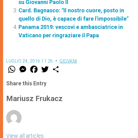
su Giovanni Paolo II
Card. Bagnasco: "Il nostro cuore, posto in
quello di Dio, è capace di fare l'impossibile"
Panama 2019: vescovi e ambasciatrice in
Vaticano per ringraziare il Papa
LUGLIO 24, 2016 11:26
GIOVANI
W
M
F
T
S
h
e
a
w
h
a
s
c
i
a
t
s
e
t
r
Share this Entry
s
e
b
t
e
A
n
o
e
p
g
o
r
Mariusz Frukacz
p
e
k
r
View all articles