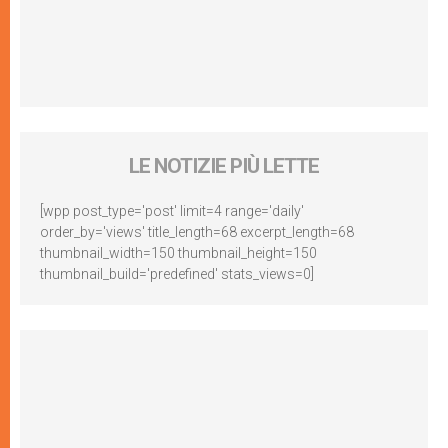
LE NOTIZIE PIÙ LETTE
[wpp post_type='post' limit=4 range='daily'
order_by='views' title_length=68 excerpt_length=68
thumbnail_width=150 thumbnail_height=150
thumbnail_build='predefined' stats_views=0]