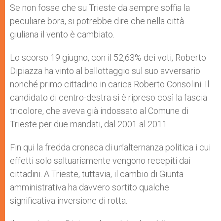
p
g
o
r
Se non fosse che su Trieste da sempre soffia la
p
e
k
peculiare bora, si potrebbe dire che nella città
r
giuliana il vento è cambiato.
Lo scorso 19 giugno, con il 52,63% dei voti, Roberto
Dipiazza ha vinto al ballottaggio sul suo avversario
nonché primo cittadino in carica Roberto Consolini. Il
candidato di centro-destra si è ripreso così la fascia
tricolore, che aveva già indossato al Comune di
Trieste per due mandati, dal 2001 al 2011.
Fin qui la fredda cronaca di un’alternanza politica i cui
effetti solo saltuariamente vengono recepiti dai
cittadini. A Trieste, tuttavia, il cambio di Giunta
amministrativa ha davvero sortito qualche
significativa inversione di rotta.