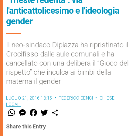
"Trieste redenta": via
l'anticattolicesimo e l'ideologia
gender
Il neo-sindaco Dipiazza ha ripristinato il
Crocifisso dalle aule comunali e ha
cancellato con una delibera il “Gioco del
rispetto” che inculca ai bimbi della
materna il gender
LUGLIO 21, 2016 18:15
FEDERICO CENCI
CHIESE
LOCALI
W
M
F
T
S
h
e
a
w
h
a
s
c
i
a
t
s
e
t
r
Share this Entry
s
e
b
t
e
A
n
o
e