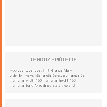
LE NOTIZIE PIÙ LETTE
[wpp post_type='post' limit=4 range='daily'
order_by='views' title_length=68 excerpt_length=68
thumbnail_width=150 thumbnail_height=150
thumbnail_build='predefined' stats_views=0]