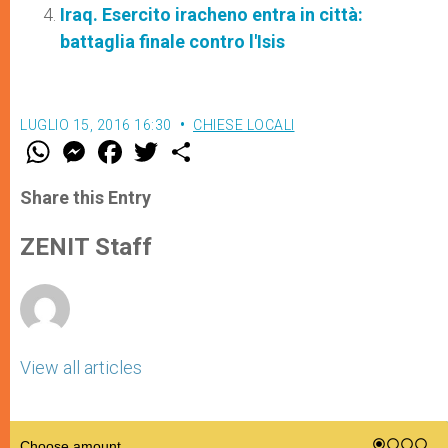
Iraq. Esercito iracheno entra in città:
battaglia finale contro l'Isis
LUGLIO 15, 2016 16:30
CHIESE LOCALI
W
M
F
T
S
h
e
a
w
h
a
s
c
i
a
t
s
e
t
r
Share this Entry
s
e
b
t
e
A
n
o
e
p
g
o
r
ZENIT Staff
p
e
k
r
View all articles