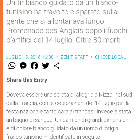
Un tir bianco guidato da un franco-
tunisino ha travolto e sparato sulla
gente che si allontanava lungo
Promenade des Anglais dopo i fuochi
d’artifici del 14 luglio. Oltre 80 morti
LUGLIO 15, 2016 16:30
ZENIT STAFF
CHIESE LOCALI
W
M
F
T
S
h
e
a
w
h
a
s
c
i
a
t
s
e
t
r
Share this Entry
s
e
b
t
e
A
n
o
e
p
g
o
r
Doveva essere una serata di allegria a Nizza, nel sud
p
e
k
della Francia, con le celebrazioni del 14 luglio per la
r
festa nazionale tanto cara ai francesi, invece è stata
un bagno di sangue. Un camion di grandi dimensioni
e di colore bianco guidato da un uomo di origini
franco-tunisine – identificato in seguito