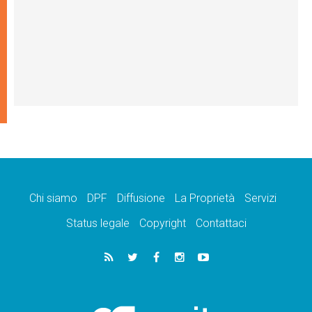
Chi siamo
DPF
Diffusione
La Proprietà
Servizi
Status legale
Copyright
Contattaci